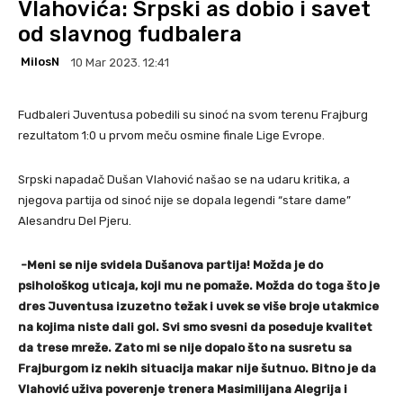
Vlahovića: Srpski as dobio i savet
od slavnog fudbalera
MilosN
10 Mar 2023. 12:41
Fudbaleri Juventusa pobedili su sinoć na svom terenu Frajburg
rezultatom 1:0 u prvom meču osmine finale Lige Evrope.
Srpski napadač Dušan Vlahović našao se na udaru kritika, a
njegova partija od sinoć nije se dopala legendi “stare dame”
Alesandru Del Pjeru.
-Meni se nije svidela Dušanova partija! Možda je do
psihološkog uticaja, koji mu ne pomaže. Možda do toga što je
dres Juventusa izuzetno težak i uvek se više broje utakmice
na kojima niste dali gol. Svi smo svesni da poseduje kvalitet
da trese mreže. Zato mi se nije dopalo što na susretu sa
Frajburgom iz nekih situacija makar nije šutnuo. Bitno je da
Vlahović uživa poverenje trenera Masimilijana Alegrija i