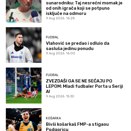
sunarodniku: Taj nesrećni momak je
od onih igrača koji se potpuno
isključe na odmoru
9 Aug 2026. 16:28
FUDBAL
Vlahović se predao i odluio da
sasluša jedinu ponudu
9 Aug 2026. 16:00
FUDBAL
ZVEZDAŠI GA SE NE SEĆAJU PO
LEPOM: Mladi fudbaler Porta u Seriji
A!
9 Aug 2026. 15:30
KOŠARKA
Bivši košarkaš FMP-a stigaou
Podgoricu