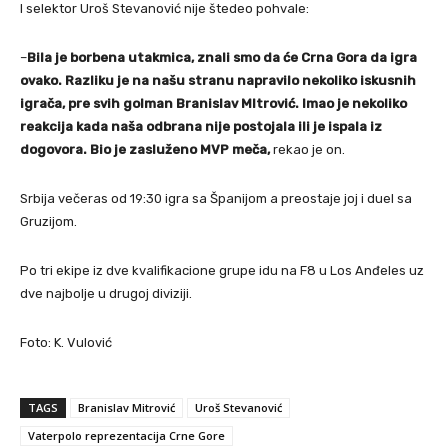
I selektor Uroš Stevanović nije štedeo pohvale:
–
Bila je borbena utakmica, znali smo da će Crna Gora da igra
ovako. Razliku je na našu stranu napravilo nekoliko iskusnih
igrača, pre svih golman Branislav MItrović. Imao je nekoliko
reakcija kada naša odbrana nije postojala ili je ispala iz
dogovora. Bio je zasluženo MVP meča,
rekao je on.
Srbija večeras od 19:30 igra sa Španijom a preostaje joj i duel sa
Gruzijom.
Po tri ekipe iz dve kvalifikacione grupe idu na F8 u Los Anđeles uz
dve najbolje u drugoj diviziji.
Foto: K. Vulović
TAGS
Branislav Mitrović
Uroš Stevanović
Vaterpolo reprezentacija Crne Gore