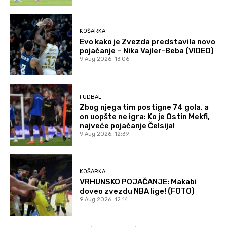
KOŠARKA
Evo kako je Zvezda predstavila novo
pojačanje – Nika Vajler-Beba (VIDEO)
9 Aug 2026. 13:06
FUDBAL
Zbog njega tim postigne 74 gola, a
on uopšte ne igra: Ko je Ostin Mekfi,
najveće pojačanje Čelsija!
9 Aug 2026. 12:39
KOŠARKA
VRHUNSKO POJAČANJE: Makabi
doveo zvezdu NBA lige! (FOTO)
9 Aug 2026. 12:14