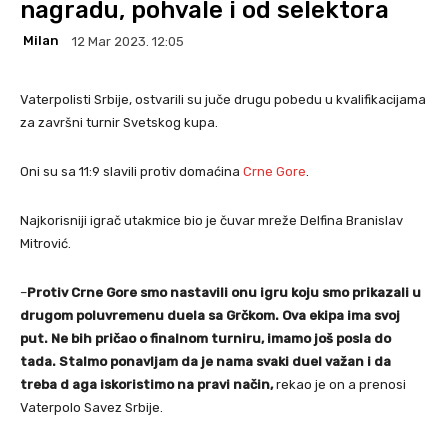
nagradu, pohvale i od selektora
Milan
12 Mar 2023. 12:05
Vaterpolisti Srbije, ostvarili su juče drugu pobedu u kvalifikacijama
za završni turnir Svetskog kupa.
Oni su sa 11:9 slavili protiv domaćina
Crne Gore
.
Najkorisniji igrač utakmice bio je čuvar mreže Delfina Branislav
Mitrović.
–
Protiv Crne Gore smo nastavili onu igru koju smo prikazali u
drugom poluvremenu duela sa Grčkom. Ova ekipa ima svoj
put. Ne bih pričao o finalnom turniru, imamo još posla do
tada. Stalmo ponavljam da je nama svaki duel važan i da
treba d aga iskoristimo na pravi način,
rekao je on a prenosi
Vaterpolo Savez Srbije.