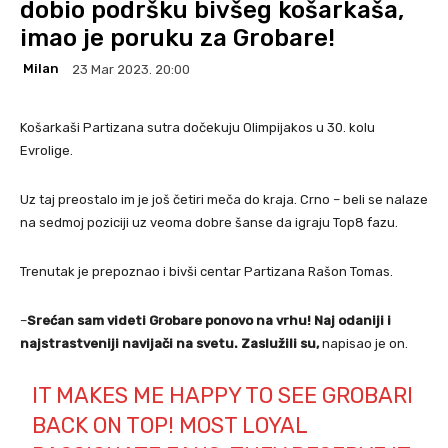
dobio podršku bivšeg košarkaša,
imao je poruku za Grobare!
Milan
23 Mar 2023. 20:00
Košarkaši Partizana sutra dočekuju Olimpijakos u 30. kolu
Evrolige.
Uz taj preostalo im je još četiri meča do kraja. Crno – beli se nalaze
na sedmoj poziciji uz veoma dobre šanse da igraju Top8 fazu.
Trenutak je prepoznao i bivši centar Partizana Rašon Tomas.
–
Srećan sam videti Grobare ponovo na vrhu! Naj odaniji i
najstrastveniji navijači na svetu. Zaslužili su,
napisao je on.
IT MAKES ME HAPPY TO SEE GROBARI
BACK ON TOP! MOST LOYAL