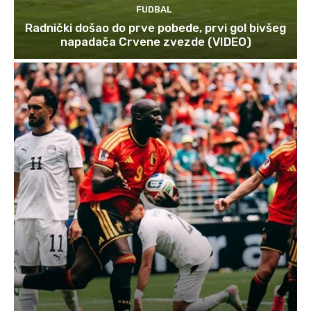
FUDBAL
Radnički došao do prve pobede, prvi gol bivšeg
napadača Crvene zvezde (VIDEO)