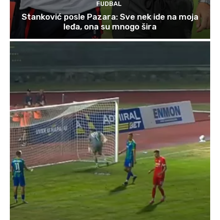
FUDBAL
Stanković posle Pazara: Sve nek ide na moja
leđa, ona su mnogo šira