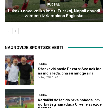
FUDBAL
Lukaku novo veliko ime u Turskoj, Napoli dovodi
zamenu iz šampiona Engleske
NAJNOVIJE SPORTSKE VESTI
FUDBAL
Stanković posle Pazara: Sve nek ide
na moja leđa, ona su mnogo šira
8 Aug 2026. 23:00
FUDBAL
Radnički došao do prve pobede, prvi
gol bivšeg napadača Crvene zvezde