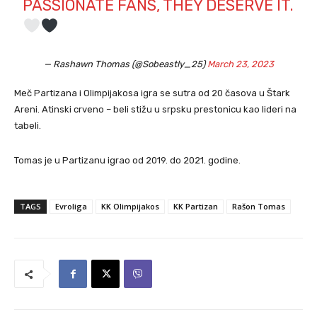
PASSIONATE FANS, THEY DESERVE IT.
— Rashawn Thomas (@Sobeastly_25)
March 23, 2023
Meč Partizana i Olimpijakosa igra se sutra od 20 časova u Štark
Areni. Atinski crveno – beli stižu u srpsku prestonicu kao lideri na
tabeli.
Tomas je u Partizanu igrao od 2019. do 2021. godine.
TAGS
Evroliga
KK Olimpijakos
KK Partizan
Rašon Tomas