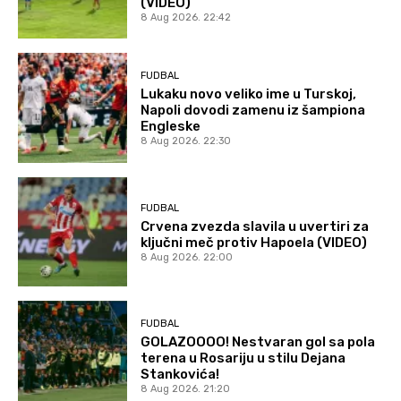
(VIDEO)
8 Aug 2026. 22:42
FUDBAL
Lukaku novo veliko ime u Turskoj,
Napoli dovodi zamenu iz šampiona
Engleske
8 Aug 2026. 22:30
FUDBAL
Crvena zvezda slavila u uvertiri za
ključni meč protiv Hapoela (VIDEO)
8 Aug 2026. 22:00
FUDBAL
GOLAZOOOO! Nestvaran gol sa pola
terena u Rosariju u stilu Dejana
Stankovića!
8 Aug 2026. 21:20