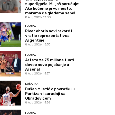
superligaša, Milijaš poručuje:
Ako hoćemo prvo mesto,
moramo da gledamo sebe!
8 Aug 2026. 17:00
FUDBAL
River oborio novi rekord i
vratio reprezentativca
Argentine!
8 Aug 2026. 16:30
FUDBAL
Arteta za 75 miliona funti
doveo novo pojačanje u
Arsenal
8 Aug 2026. 15:57
KOŠARKA
Dušan Miletić o povratku u
Partizan i saradnji sa
Obradovićem
8 Aug 2026. 15:36
FUDBAL