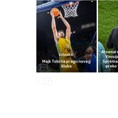
Arsenal 
KOŠARKA
Vinisij
Majk Tobi na pragu novog
Sprema
kluba
preko 