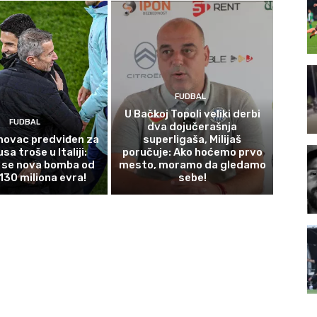
FUDBAL
U Bačkoj Topoli veliki derbi
FUDBAL
dva dojučerašnja
novac predviđen za
superligaša, Milijaš
usa troše u Italiji:
poručuje: Ako hoćemo prvo
 se nova bomba od
mesto, moramo da gledamo
130 miliona evra!
sebe!