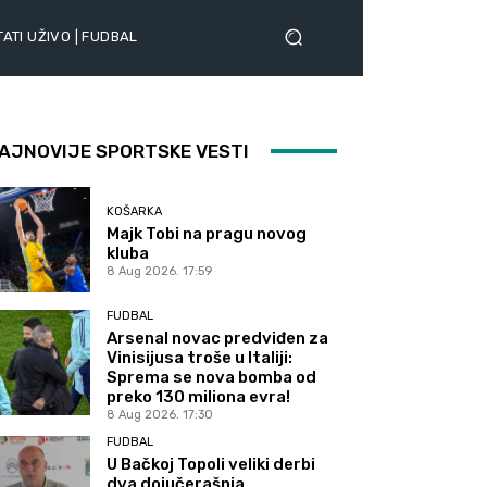
ATI UŽIVO | FUDBAL
AJNOVIJE SPORTSKE VESTI
KOŠARKA
Majk Tobi na pragu novog
kluba
8 Aug 2026. 17:59
FUDBAL
Arsenal novac predviđen za
Vinisijusa troše u Italiji:
Sprema se nova bomba od
preko 130 miliona evra!
8 Aug 2026. 17:30
FUDBAL
U Bačkoj Topoli veliki derbi
dva dojučerašnja