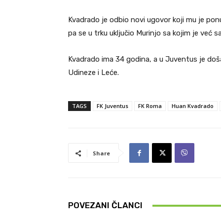
Kvadrado je odbio novi ugovor koji mu je po
pa se u trku uključio Murinjo sa kojim je već sa
Kvadrado ima 34 godina, a u Juventus je doša
Udineze i Leće.
TAGS
FK Juventus
FK Roma
Huan Kvadrado
Share
POVEZANI ČLANCI