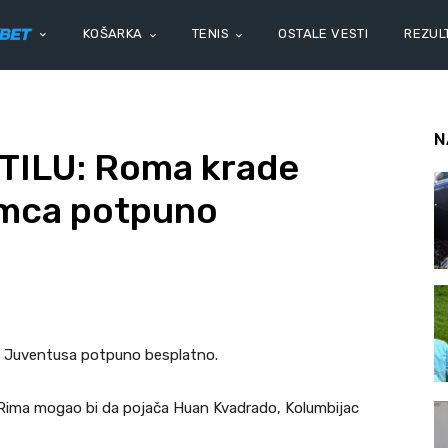
KOŠARKA
TENIS
OSTALE VESTI
REZULT
N
ILU: Roma krade
imca potpuno
ča Juventusa potpuno besplatno.
 iz Rima mogao bi da pojača Huan Kvadrado, Kolumbijac