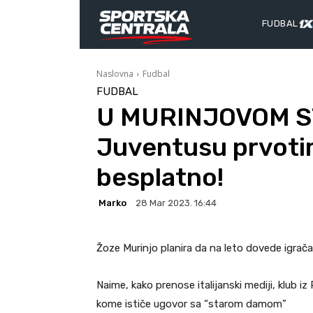
FUDBAL
Naslovna
Fudbal
FUDBAL
U MURINJOVOM ST
Juventusu prvot
besplatno!
Marko
28 Mar 2023. 16:44
Žoze Murinjo planira da na leto dovede igra
Naime, kako prenose italijanski mediji, klub
kome ističe ugovor sa “starom damom”