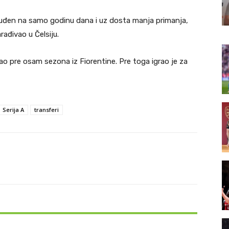
nuđen na samo godinu dana i uz dosta manja primanja,
rađivao u Čelsiju.
o pre osam sezona iz Fiorentine. Pre toga igrao je za
Serija A
transferi