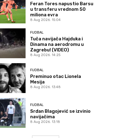
Feran Tores napustio Barsu
u transferu vrednom 50
miliona evra
8 Aug 2026. 15:04
FUDBAL
Tuča navijača Hajduka i
Dinama na aerodromu u
Zagrebu! (VIDEO)
8 Aug 2026. 14:25
FUDBAL
Preminuo otac Lionela
Mesija
8 Aug 2026. 13:48
FUDBAL
Srđan Blagojević se izvinio
navijačima
8 Aug 2026. 13:18