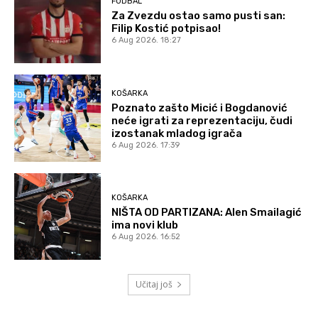
FUDBAL
Za Zvezdu ostao samo pusti san:
Filip Kostić potpisao!
6 Aug 2026. 18:27
KOŠARKA
Poznato zašto Micić i Bogdanović
neće igrati za reprezentaciju, čudi
izostanak mladog igrača
6 Aug 2026. 17:39
KOŠARKA
NIŠTA OD PARTIZANA: Alen Smailagić
ima novi klub
6 Aug 2026. 16:52
Učitaj još