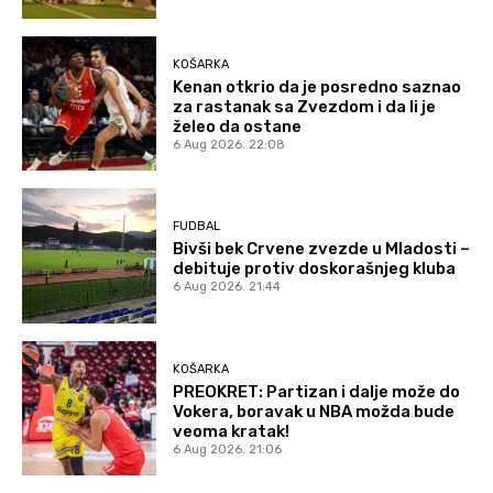
KOŠARKA
Kenan otkrio da je posredno saznao
za rastanak sa Zvezdom i da li je
želeo da ostane
6 Aug 2026. 22:08
FUDBAL
Bivši bek Crvene zvezde u Mladosti –
debituje protiv doskorašnjeg kluba
6 Aug 2026. 21:44
KOŠARKA
PREOKRET: Partizan i dalje može do
Vokera, boravak u NBA možda bude
veoma kratak!
6 Aug 2026. 21:06