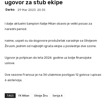
ugovor za stub ekipe
Darko
29 Mar 2023. 20:35
I dalje aktuelni šampion Italije Milan obavio je veliki posao za
naredni period.
naime, uspeli su da dogovore produžetak saradnje sa Olivijeom
Žiruom, jednim od najboljih igrača ekipe u poslednje dve szone.
Ugovor je potpisan do leta 2024. godine uz bolje finansijske
uslove.
Ove sezone Francuz je na 34 utakmice postigao 12 golova i upisao
6 aistencija.
TAGS
FK Milan
Olivije Žiru
Serija A