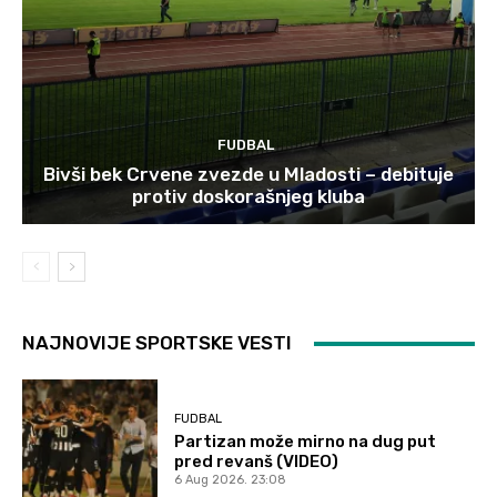
FUDBAL
Bivši bek Crvene zvezde u Mladosti – debituje
protiv doskorašnjeg kluba
NAJNOVIJE SPORTSKE VESTI
FUDBAL
Partizan može mirno na dug put
pred revanš (VIDEO)
6 Aug 2026. 23:08