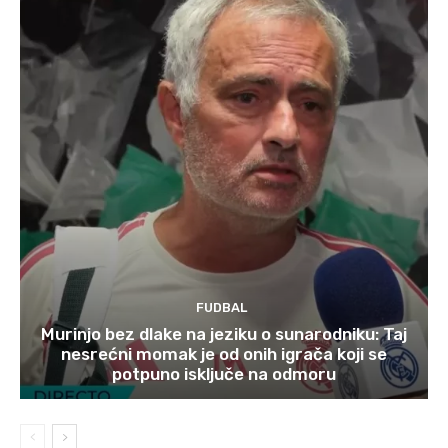
FUDBAL
Murinjo bez dlake na jeziku o sunarodniku: Taj
nesrećni momak je od onih igrača koji se
potpuno isključe na odmoru