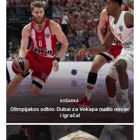
KOŠARKA
Olimpijakos odbio: Dubai za Vokapa nudio novac
i igrača!