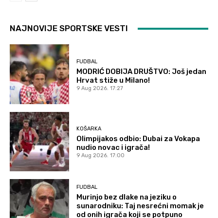
NAJNOVIJE SPORTSKE VESTI
FUDBAL
MODRIĆ DOBIJA DRUŠTVO: Još jedan
Hrvat stiže u Milano!
9 Aug 2026. 17:27
KOŠARKA
Olimpijakos odbio: Dubai za Vokapa
nudio novac i igrača!
9 Aug 2026. 17:00
FUDBAL
Murinjo bez dlake na jeziku o
sunarodniku: Taj nesrećni momak je
od onih igrača koji se potpuno