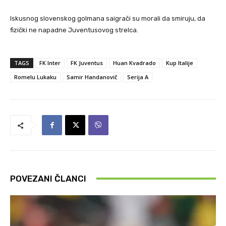
Iskusnog slovenskog golmana saigrači su morali da smiruju, da
fizički ne napadne Juventusovog strelca.
TAGS
FK Inter
FK Juventus
Huan Kvadrado
Kup Italije
Romelu Lukaku
Samir Handanovič
Serija A
POVEZANI ČLANCI