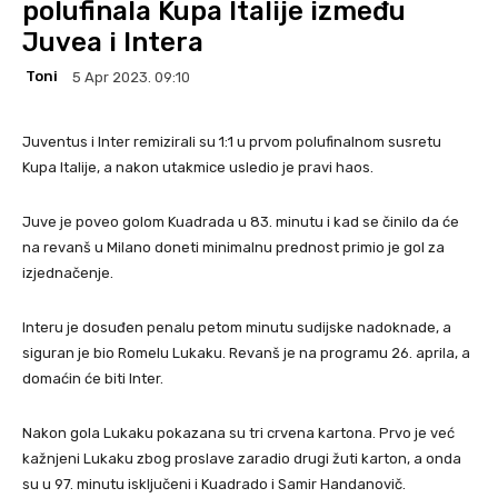
polufinala Kupa Italije između
Juvea i Intera
Toni
5 Apr 2023. 09:10
Juventus i Inter remizirali su 1:1 u prvom polufinalnom susretu
Kupa Italije, a nakon utakmice usledio je pravi haos.
Juve je poveo golom Kuadrada u 83. minutu i kad se činilo da će
na revanš u Milano doneti minimalnu prednost primio je gol za
izjednačenje.
Interu je dosuđen penalu petom minutu sudijske nadoknade, a
siguran je bio Romelu Lukaku. Revanš je na programu 26. aprila, a
domaćin će biti Inter.
Nakon gola Lukaku pokazana su tri crvena kartona. Prvo je već
kažnjeni Lukaku zbog proslave zaradio drugi žuti karton, a onda
su u 97. minutu isključeni i Kuadrado i Samir Handanovič.