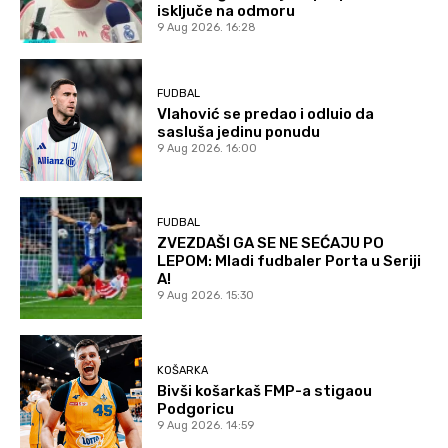
isključe na odmoru
9 Aug 2026. 16:28
FUDBAL
Vlahović se predao i odluio da
sasluša jedinu ponudu
9 Aug 2026. 16:00
FUDBAL
ZVEZDAŠI GA SE NE SEĆAJU PO
LEPOM: Mladi fudbaler Porta u Seriji
A!
9 Aug 2026. 15:30
KOŠARKA
Bivši košarkaš FMP-a stigaou
Podgoricu
9 Aug 2026. 14:59