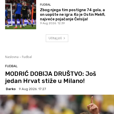
FUDBAL
Zbog njega tim postigne 74 gola, a
on uopšte ne igra: Ko je Ostin Mekfi,
najveće pojačanje Čelsija!
9 Aug 2026. 12:39
Učitaj još