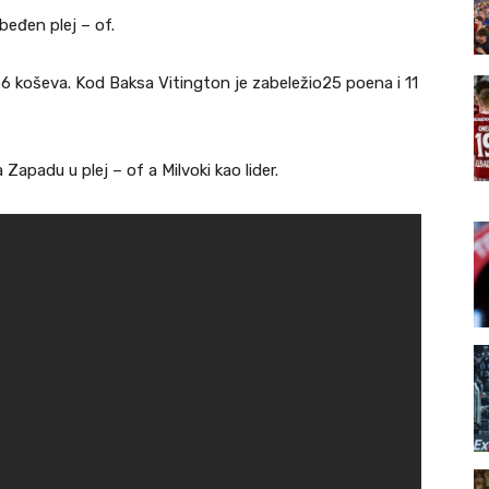
beđen plej – of.
 koševa. Kod Baksa Vitington je zabeležio25 poena i 11
apadu u plej – of a Milvoki kao lider.