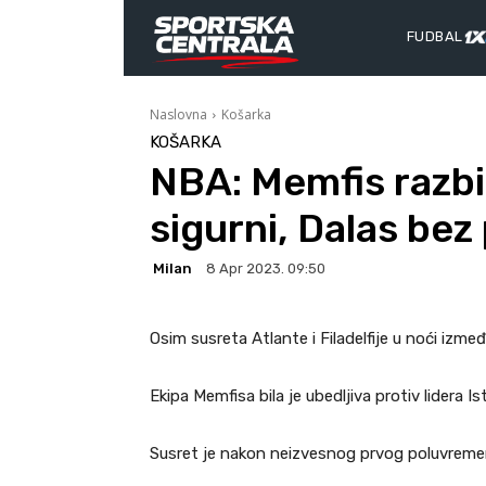
FUDBAL
Naslovna
Košarka
KOŠARKA
NBA: Memfis razbio
sigurni, Dalas bez 
Milan
8 Apr 2023. 09:50
Osim susreta Atlante i Filadelfije u noći izme
Ekipa Memfisa bila je ubedljiva protiv lidera Is
Susret je nakon neizvesnog prvog poluvreme