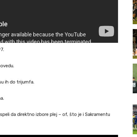
7.
povedu.
u ih do trijumfa.
a.
speli da direktno izbore plej – of, što je i Sakramentu