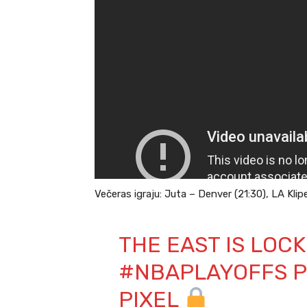
Večeras igraju: Juta – Denver (21:30), LA Kli
THE EAST IS LOCK
#NBAPLAYOFFS
P
PIXEL