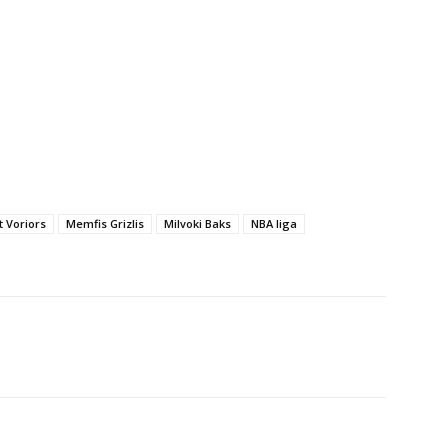
t Voriors
Memfis Grizlis
Milvoki Baks
NBA liga