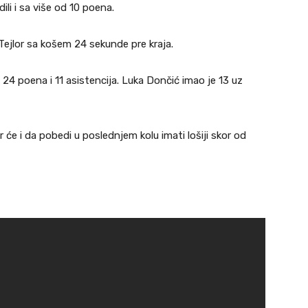
ili i sa više od 10 poena.
 Tejlor sa košem 24 sekunde pre kraja.
a 24 poena i 11 asistencija. Luka Dončić imao je 13 uz
r će i da pobedi u poslednjem kolu imati lošiji skor od