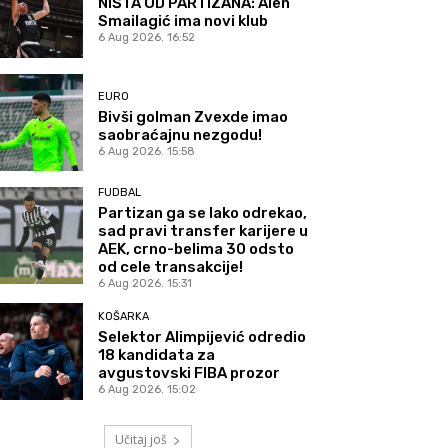
NIŠTA OD PARTIZANA: Alen
Smailagić ima novi klub
6 Aug 2026. 16:52
EURO
Bivši golman Zvexde imao
saobraćajnu nezgodu!
6 Aug 2026. 15:58
FUDBAL
Partizan ga se lako odrekao,
sad pravi transfer karijere u
AEK, crno-belima 30 odsto
od cele transakcije!
6 Aug 2026. 15:31
KOŠARKA
Selektor Alimpijević odredio
18 kandidata za
avgustovski FIBA prozor
6 Aug 2026. 15:02
Učitaj još