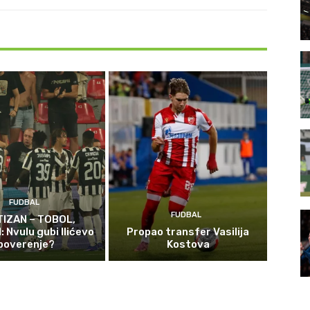
FUDBAL
FUDBAL
TIZAN – TOBOL,
 Nvulu gubi Ilićevo
Propao transfer Vasilija
poverenje?
Kostova