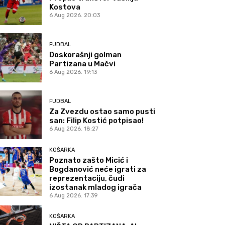
Kostova
6 Aug 2026. 20:03
FUDBAL
Doskorašnji golman
Partizana u Mačvi
6 Aug 2026. 19:13
FUDBAL
Za Zvezdu ostao samo pusti
san: Filip Kostić potpisao!
6 Aug 2026. 18:27
KOŠARKA
Poznato zašto Micić i
Bogdanović neće igrati za
reprezentaciju, čudi
izostanak mladog igrača
6 Aug 2026. 17:39
KOŠARKA