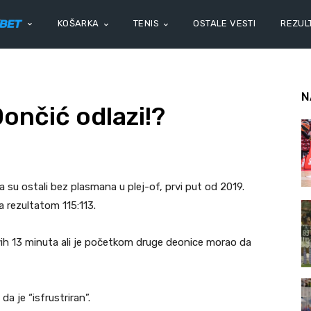
KOŠARKA
TENIS
OSTALE VESTI
REZULT
N
Dončić odlazi!?
 su ostali bez plasmana u plej-of, prvi put od 2019.
a rezultatom 115:113.
vih 13 minuta ali je početkom druge deonice morao da
a je “isfrustriran”.