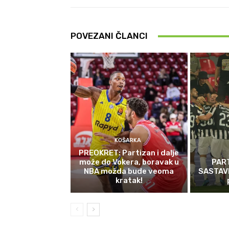
POVEZANI ČLANCI
KOŠARKA
PREOKRET: Partizan i dalje
može do Vokera, boravak u
PAR
NBA možda bude veoma
SASTAVI:
kratak!