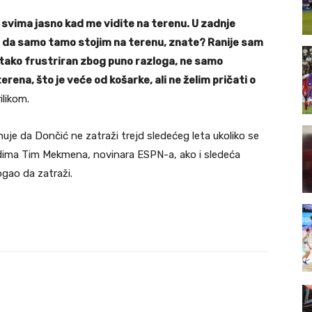
 svima jasno kad me vidite na terenu. U zadnje
 da samo tamo stojim na terenu, znate? Ranije sam
da tako frustriran zbog puno razloga, ne samo
ena, što je veće od košarke, ali ne želim pričati o
ilikom.
huje da Dončić ne zatraži trejd sledećeg leta ukoliko se
odima Tim Mekmena, novinara ESPN-a, ako i sledeća
gao da zatraži.