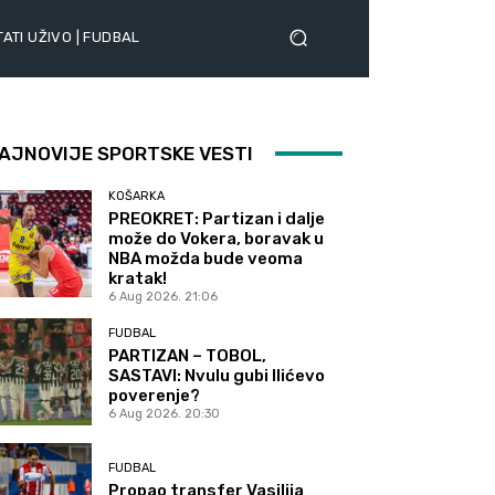
ATI UŽIVO | FUDBAL
AJNOVIJE SPORTSKE VESTI
KOŠARKA
PREOKRET: Partizan i dalje
može do Vokera, boravak u
NBA možda bude veoma
kratak!
6 Aug 2026. 21:06
FUDBAL
PARTIZAN – TOBOL,
SASTAVI: Nvulu gubi Ilićevo
poverenje?
6 Aug 2026. 20:30
FUDBAL
Propao transfer Vasilija