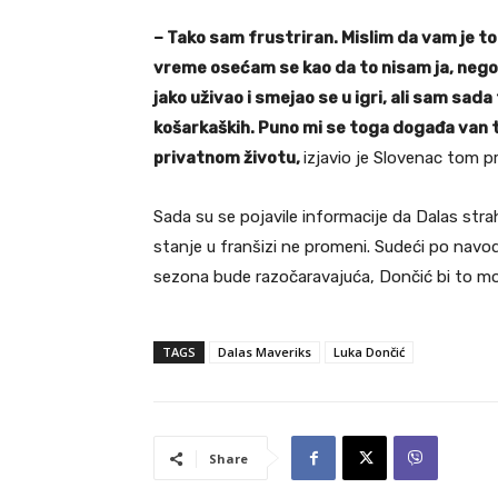
– Tako sam frustriran. Mislim da vam je to
vreme osećam se kao da to nisam ja, nego
jako uživao i smejao se u igri, ali sam sa
košarkaških. Puno mi se toga događa van ter
privatnom životu,
izjavio je Slovenac tom pr
Sada su se pojavile informacije da Dalas stra
stanje u franšizi ne promeni. Sudeći po nav
sezona bude razočaravajuća, Dončić bi to mo
TAGS
Dalas Maveriks
Luka Dončić
Share