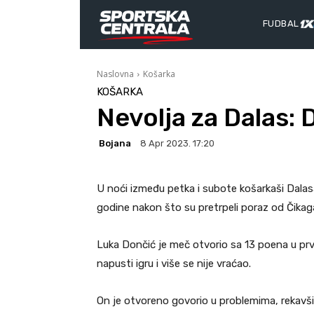
FUDBAL
Naslovna
Košarka
KOŠARKA
Nevolja za Dalas: 
Bojana
8 Apr 2023. 17:20
U noći između petka i subote košarkaši Dalasa
godine nakon što su pretrpeli poraz od Čikag
Luka Dončić je meč otvorio sa 13 poena u pr
napusti igru i više se nije vraćao.
On je otvoreno govorio u problemima, rekavši d