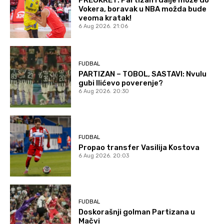
PREOKRET: Partizan i dalje može do
Vokera, boravak u NBA možda bude
veoma kratak!
6 Aug 2026. 21:06
FUDBAL
PARTIZAN – TOBOL, SASTAVI: Nvulu
gubi Ilićevo poverenje?
6 Aug 2026. 20:30
FUDBAL
Propao transfer Vasilija Kostova
6 Aug 2026. 20:03
FUDBAL
Doskorašnji golman Partizana u
Mačvi