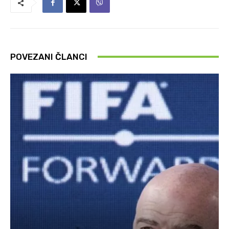
POVEZANI ČLANCI