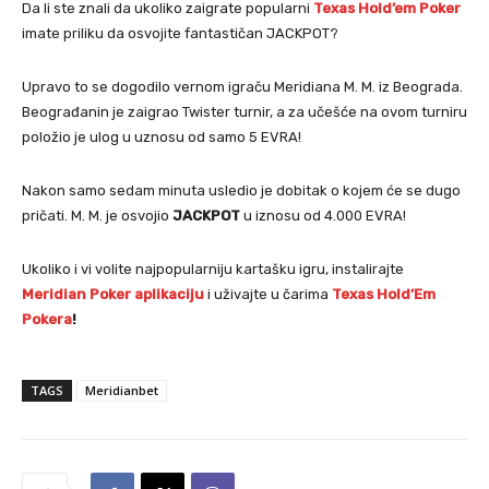
Da li ste znali da ukoliko zaigrate popularni
Texas Hold’em Poker
imate priliku da osvojite fantastičan JACKPOT?
Upravo to se dogodilo vernom igraču Meridiana M. M. iz Beograda.
Beograđanin je zaigrao Twister turnir, a za učešće na ovom turniru
položio je ulog u uznosu od samo 5 EVRA!
Nakon samo sedam minuta usledio je dobitak o kojem će se dugo
pričati. M. M. je osvojio
JACKPOT
u iznosu od 4.000 EVRA!
Ukoliko i vi volite najpopularniju kartašku igru, instalirajte
Meridian Poker aplikaciju
i uživajte u čarima
Texas Hold’Em
Pokera
!
TAGS
Meridianbet