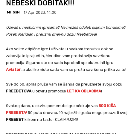
NEBESKI DOBITAK!!!
MilosN
17 Apr 2023. 14:00
Uživaš u neobičnim igricama? Ne možeš odoleti sjajnim bonusima?
Poseti Meridian i preuzmi dnevnu dozu freebetova!
Ako volite atipične igre i uživate u svakom trenutku dok se
zabavljate igrajući ih, Meridian vam predstavlja savršenu
promociju. Sigurno ste do sada isprobali apsolutnu hit igru
Aviator
, a ukoliko niste sada vam se pruža savršena prilika za to!
Sve do 30. aprila pruža vam se šansa da preuzmete svoju dozu
FREEBETOVA
u okviru promocije
LET KA OBLACIMA
!
Svakog dana, u okviru pomenute igre očekuje vas
500 KIŠA
FREEBETA
!
50 puta dnevno, 10 najbržih igrača mogu preuzeti svoj
FREEBET
klikom na taster CLAIM/UZMI!