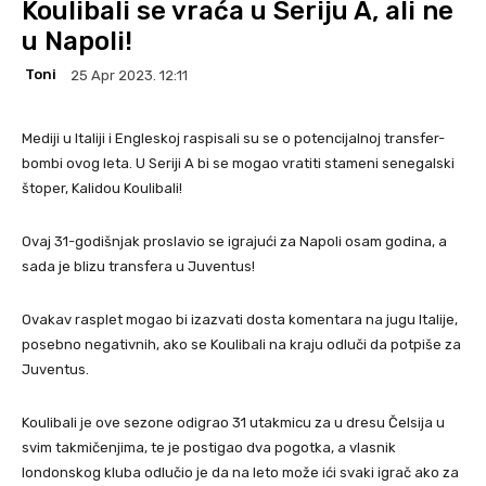
Koulibali se vraća u Seriju A, ali ne
u Napoli!
Toni
25 Apr 2023. 12:11
Mediji u Italiji i Engleskoj raspisali su se o potencijalnoj transfer-
bombi ovog leta. U Seriji A bi se mogao vratiti stameni senegalski
štoper, Kalidou Koulibali!
Ovaj 31-godišnjak proslavio se igrajući za Napoli osam godina, a
sada je blizu transfera u Juventus!
Ovakav rasplet mogao bi izazvati dosta komentara na jugu Italije,
posebno negativnih, ako se Koulibali na kraju odluči da potpiše za
Juventus.
Koulibali je ove sezone odigrao 31 utakmicu za u dresu Čelsija u
svim takmičenjima, te je postigao dva pogotka, a vlasnik
londonskog kluba odlučio je da na leto može ići svaki igrač ako za