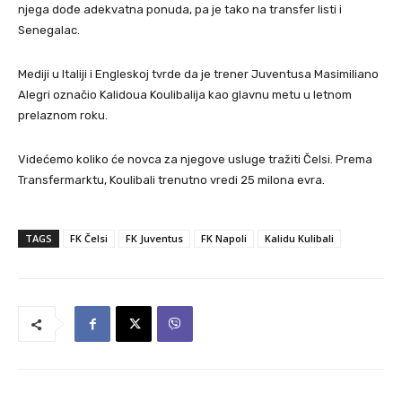
njega dođe adekvatna ponuda, pa je tako na transfer listi i
Senegalac.
Mediji u Italiji i Engleskoj tvrde da je trener Juventusa Masimiliano
Alegri označio Kalidoua Koulibalija kao glavnu metu u letnom
prelaznom roku.
Videćemo koliko će novca za njegove usluge tražiti Čelsi. Prema
Transfermarktu, Koulibali trenutno vredi 25 milona evra.
TAGS
FK Čelsi
FK Juventus
FK Napoli
Kalidu Kulibali