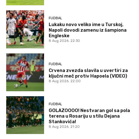
FUDBAL
Lukaku novo veliko ime u Turskoj,
Napoli dovodi zamenu iz šampiona
Engleske
8 Aug 2026. 22:30
FUDBAL
Crvena zvezda slavila u uvertiri za
ključni meč protiv Hapoela (VIDEO)
8 Aug 2026. 22:00
FUDBAL
GOLAZOOOO! Nestvaran gol sa pola
terena u Rosariju u stilu Dejana
Stankovića!
8 Aug 2026. 21:20