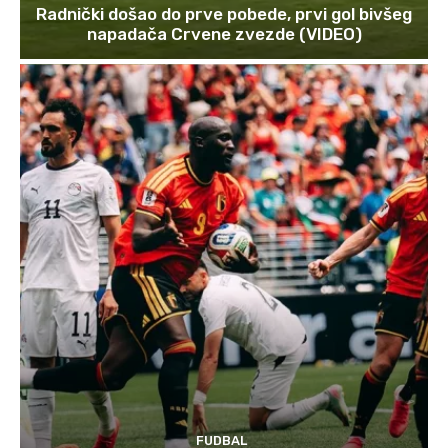
Radnički došao do prve pobede, prvi gol bivšeg
napadača Crvene zvezde (VIDEO)
FUDBAL