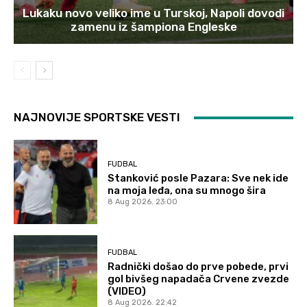
Lukaku novo veliko ime u Turskoj, Napoli dovodi
zamenu iz šampiona Engleske
NAJNOVIJE SPORTSKE VESTI
FUDBAL
Stanković posle Pazara: Sve nek ide
na moja leđa, ona su mnogo šira
8 Aug 2026. 23:00
FUDBAL
Radnički došao do prve pobede, prvi
gol bivšeg napadača Crvene zvezde
(VIDEO)
8 Aug 2026. 22:42