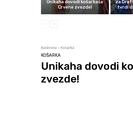
Unikaha dovodi košarkaša
za Draf
Crvene zvezde!
tvrdi d