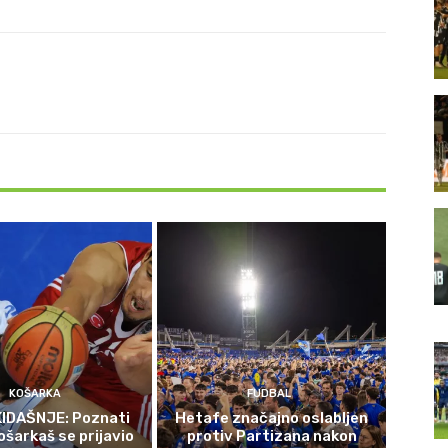
KOŠARKA
FUDBAL
IDAŠNJE: Poznati
Hetafe značajno oslabljen
ošarkaš se prijavio
protiv Partizana nakon