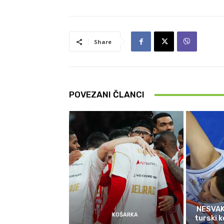
Share
POVEZANI ČLANCI
NESVAK
KOŠARKA
turski k