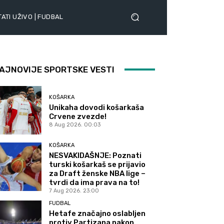
ATI UŽIVO | FUDBAL
AJNOVIJE SPORTSKE VESTI
KOŠARKA
Unikaha dovodi košarkaša
Crvene zvezde!
8 Aug 2026. 00:03
KOŠARKA
NESVAKIDAŠNJE: Poznati
turski košarkaš se prijavio
za Draft ženske NBA lige –
tvrdi da ima prava na to!
7 Aug 2026. 23:00
FUDBAL
Hetafe značajno oslabljen
protiv Partizana nakon