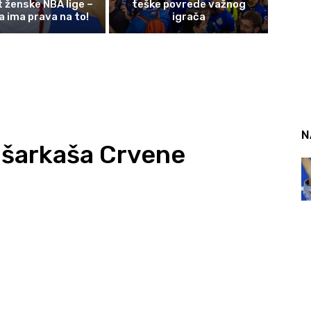
t ženske NBA lige –
teške povrede važnog
a ima prava na to!
igrača