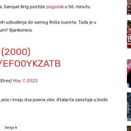
. Samjuel Iling postiže
pogodak
u 56. minutu.
vih uzbuđenja do samog finiša susreta. Tada je u
ijumf Bjankonera.
(2000)
M/EFO0YKZATB
3tres)
May 7, 2023
io i imaju dva poena više. Atalanta zaostaje u borbi
Serija A