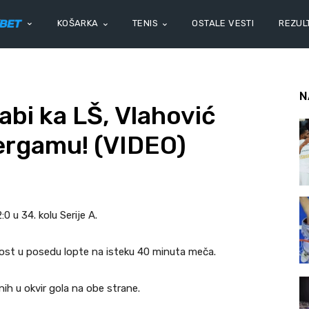
KOŠARKA
TENIS
OSTALE VESTI
REZULT
N
abi ka LŠ, Vlahović
Bergamu! (VIDEO)
0 u 34. kolu Serije A.
st u posedu lopte na isteku 40 minuta meča.
ih u okvir gola na obe strane.