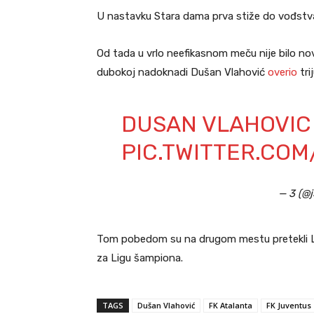
U nastavku Stara dama prva stiže do vođstva
Od tada u vrlo neefikasnom meču nije bilo no
dubokoj nadoknadi Dušan Vlahović
overio
tr
DUSAN VLAHOVIC 
PIC.TWITTER.CO
— 3 (@j
Tom pobedom su na drugom mestu pretekli Lac
za Ligu šampiona.
TAGS
Dušan Vlahović
FK Atalanta
FK Juventus