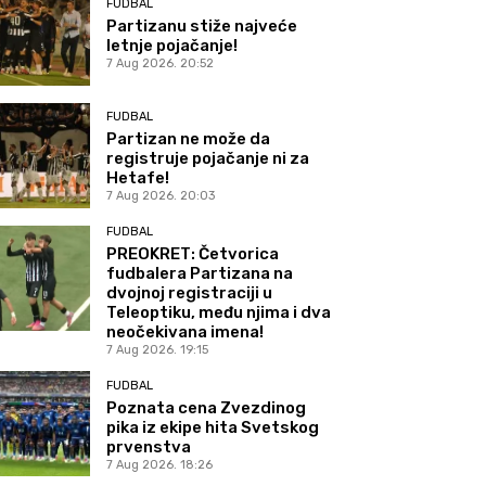
FUDBAL
Partizanu stiže najveće
letnje pojačanje!
7 Aug 2026. 20:52
FUDBAL
Partizan ne može da
registruje pojačanje ni za
Hetafe!
7 Aug 2026. 20:03
FUDBAL
PREOKRET: Četvorica
fudbalera Partizana na
dvojnoj registraciji u
Teleoptiku, među njima i dva
neočekivana imena!
7 Aug 2026. 19:15
FUDBAL
Poznata cena Zvezdinog
pika iz ekipe hita Svetskog
prvenstva
7 Aug 2026. 18:26