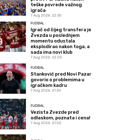
teške povrede važnog
igrača
7 Aug 2026. 22:30
FUDBAL
Igrač od čijeg transfera je
Zvezda u poslednjem
momentu odustala
eksplodirao nakon toga, a
sada ima novi klub
7 Aug 2026. 22:00
FUDBAL
Stanković pred Novi Pazar
govorio o problemima u
igračkom kadru
7 Aug 2026. 21:30
FUDBAL
Vezista Zvezde pred
odlaskom, poznata i cena!
7 Aug 2026. 21:02