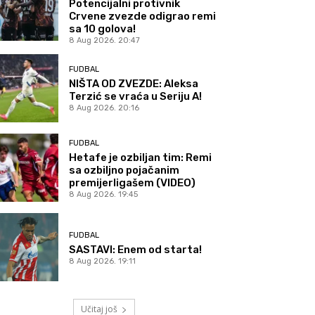
Potencijalni protivnik
Crvene zvezde odigrao remi
sa 10 golova!
8 Aug 2026. 20:47
FUDBAL
NIŠTA OD ZVEZDE: Aleksa
Terzić se vraća u Seriju A!
8 Aug 2026. 20:16
FUDBAL
Hetafe je ozbiljan tim: Remi
sa ozbiljno pojačanim
premijerligašem (VIDEO)
8 Aug 2026. 19:45
FUDBAL
SASTAVI: Enem od starta!
8 Aug 2026. 19:11
Učitaj još