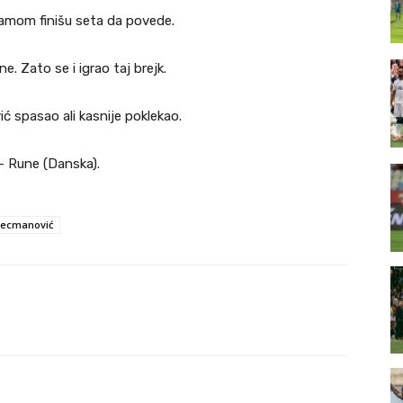
u samom finišu seta da povede.
e. Zato se i igrao taj brejk.
ć spasao ali kasnije poklekao.
– Rune (Danska).
Kecmanović