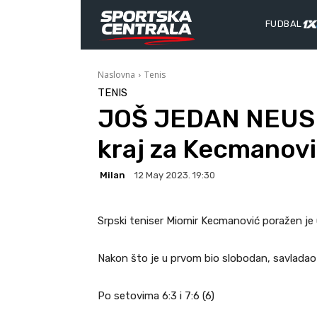
FUDBAL
Naslovna
Tenis
TENIS
JOŠ JEDAN NEUSP
kraj za Kecmanovića
Milan
12 May 2023. 19:30
Srpski teniser Miomir Kecmanović poražen je
Nakon što je u prvom bio slobodan, savladao 
Po setovima 6:3 i 7:6 (6)