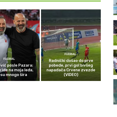
FUDBAL
FUDBAL
Radnički došao do prve
vić posle Pazara:
pobede, prvi gol bivšeg
 ide na moja leđa,
napadača Crvene zvezde
 su mnogo šira
(VIDEO)