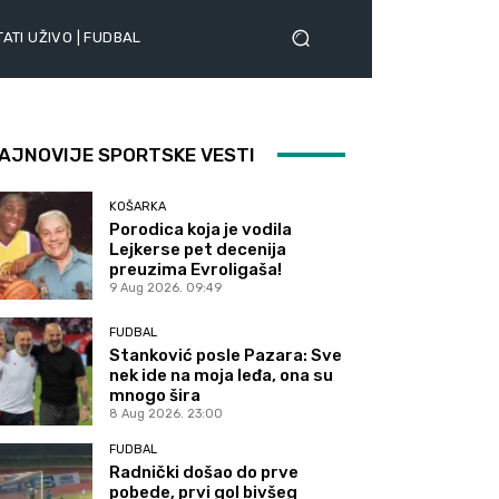
ATI UŽIVO | FUDBAL
AJNOVIJE SPORTSKE VESTI
KOŠARKA
Porodica koja je vodila
Lejkerse pet decenija
preuzima Evroligaša!
9 Aug 2026. 09:49
FUDBAL
Stanković posle Pazara: Sve
nek ide na moja leđa, ona su
mnogo šira
8 Aug 2026. 23:00
FUDBAL
Radnički došao do prve
pobede, prvi gol bivšeg