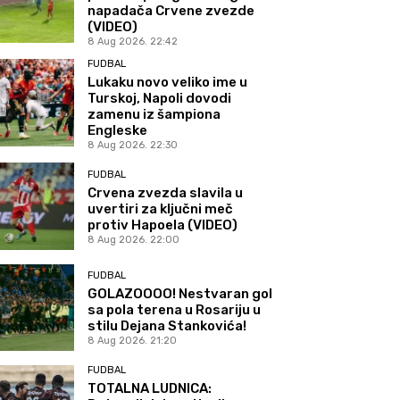
napadača Crvene zvezde
(VIDEO)
8 Aug 2026. 22:42
FUDBAL
Lukaku novo veliko ime u
Turskoj, Napoli dovodi
zamenu iz šampiona
Engleske
8 Aug 2026. 22:30
FUDBAL
Crvena zvezda slavila u
uvertiri za ključni meč
protiv Hapoela (VIDEO)
8 Aug 2026. 22:00
FUDBAL
GOLAZOOOO! Nestvaran gol
sa pola terena u Rosariju u
stilu Dejana Stankovića!
8 Aug 2026. 21:20
FUDBAL
TOTALNA LUDNICA: