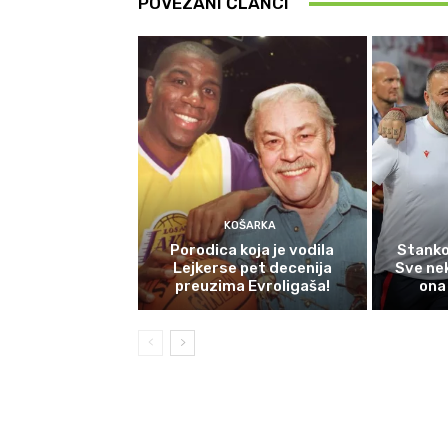
POVEZANI ČLANCI
KOŠARKA
Porodica koja je vodila
Stanko
Lejkerse pet decenija
Sve nek
preuzima Evroligaša!
ona