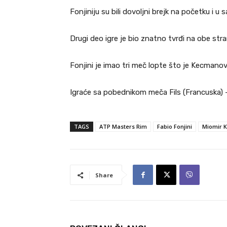
Fonjiniju su bili dovoljni brejk na početku i 
Drugi deo igre je bio znatno tvrđi na obe stran
Fonjini je imao tri meč lopte što je Kecmanovi
Igraće sa pobednikom meča Fils (Francuska) 
TAGS
ATP Masters Rim
Fabio Fonjini
Miomir 
Share