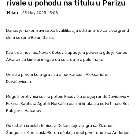
rivale u pohodu na titulu u Parizu
Milan
25 May 2023. 15:08
Danas je nakon završetka kvalifikacija održan žreb za treći grend
slem sezone Rolan Garos.
Kao treći nosilac, Novak Đoković upao je u polovinu gde je Karlos
Alkaraz sa kime bi mogao da se sretne u polufinalu,
On će u prvom kolu igrati sa amerikancem Aleksandrom
Kovačevićem.
Mogući protivnici su mu potom Fučović u drugoj rundi, Davidovič –
Fokina, Bautista Agut ili Hurkač u osmini finala a u četvrtfinalu Rusi
Rubljov ili Hačanov.
Od ostalih srpskih tenisera Dušan Lajović igra sa Žiženom
Žangom iz Kine. Lasla Đerea očekuje duel prve runde sa Anderjem