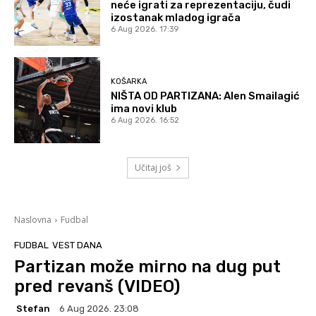
neće igrati za reprezentaciju, čudi
izostanak mladog igrača
6 Aug 2026. 17:39
KOŠARKA
NIŠTA OD PARTIZANA: Alen Smailagić
ima novi klub
6 Aug 2026. 16:52
Učitaj još