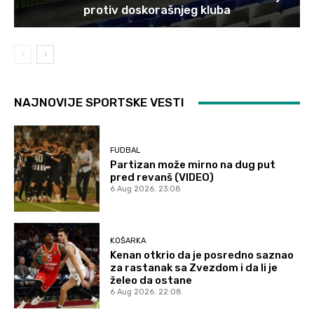
protiv doskorašnjeg kluba
NAJNOVIJE SPORTSKE VESTI
FUDBAL
Partizan može mirno na dug put
pred revanš (VIDEO)
6 Aug 2026. 23:08
KOŠARKA
Kenan otkrio da je posredno saznao
za rastanak sa Zvezdom i da li je
želeo da ostane
6 Aug 2026. 22:08