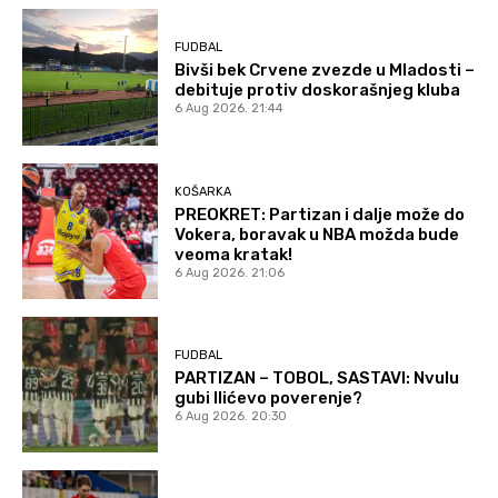
FUDBAL
Bivši bek Crvene zvezde u Mladosti –
debituje protiv doskorašnjeg kluba
6 Aug 2026. 21:44
KOŠARKA
PREOKRET: Partizan i dalje može do
Vokera, boravak u NBA možda bude
veoma kratak!
6 Aug 2026. 21:06
FUDBAL
PARTIZAN – TOBOL, SASTAVI: Nvulu
gubi Ilićevo poverenje?
6 Aug 2026. 20:30