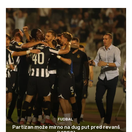
FUDBAL
Partizan može mirno na dug put pred revanš