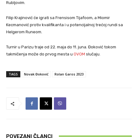
Rubljovim.
Filip Krajinović će igrati sa Frensisom Tijafoom, a Miomir
Kecmanović protiv kvalifikanta i u potencijalnoj trećoj rundi sa
Helgerom Runeom.
Turnir u Parizu traje od 22. maja do 11. juna. Đoković tokom
takmičenja može do prvog mesta u
OVOM
slučaju.
TAGS
Novak Đoković
Rolan Garos 2023
POVEZANI ČLANCI