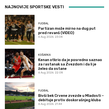
NAJNOVIJE SPORTSKE VESTI
FUDBAL
Partizan može mirno na dug put
pred revanš (VIDEO)
6 Aug 2026. 23:08
KOŠARKA
Kenan otkrio da je posredno saznao
za rastanak sa Zvezdom i da li je
želeo da ostane
6 Aug 2026. 22:08
FUDBAL
Bivši bek Crvene zvezde u Mladosti –
debituje protiv doskorašnjeg kluba
6 Aug 2026. 21:44