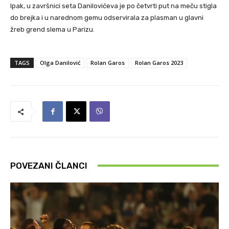
Ipak, u završnici seta Danilovićeva je po četvrti put na meču stigla
do brejka i u narednom gemu odservirala za plasman u glavni
žreb grend slema u Parizu.
TAGS
Olga Danilović
Rolan Garos
Rolan Garos 2023
POVEZANI ČLANCI