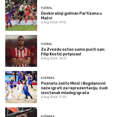
FUDBAL
Doskorašnji golman Partizana u
Mačvi
6 Aug 2026. 19:13
FUDBAL
Za Zvezdu ostao samo pusti san:
Filip Kostić potpisao!
6 Aug 2026. 18:27
KOŠARKA
Poznato zašto Micić i Bogdanović
neće igrati za reprezentaciju, čudi
izostanak mladog igrača
6 Aug 2026. 17:39
KOŠARKA