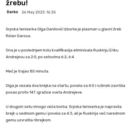
žrebu!
Darko
26 May 2023. 16:35
Srpska teniserka Olga Danilović izborila je plasman u glavni žreb
Rolan Garosa.
Ona je u poslednjem kolu kvalifikacija eliminisala Ruskinju Eriku
Andrejevu sa 2:0, po setovima 6:2, 6:4.
Meč je trajao 85 minuta.
Olga je vezala dva brejka na startu, povela sa 4:0 i rutinski završila
posao protiv 147. igračice sveta Andrejeve.
U drugom setu mnogo veća borba. Srpska teniserka je napravila
brejk u sedmom gemu i povela sa 4:3, ali je Ruskinja već narednom
gemu uzvratila ribrejkom.