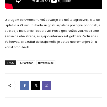
U drugom poluvremenu Voždovac je bio nešto agresivniji, a to se
isplatilo u 79. minutu kada su gosti uspeli da postignu pogodak, a
strelac je bio Danilo Teodorović. Posle gola Voždovca, videli smo
šanse na obe strane, ali sjajno intervenisali golmani Partizana i
Voždovca, a rezultat do kraja meča je ostao nepromenjen 2:1 u
korist crno-belih.
TAGS
FK Partizan
fk voždovac