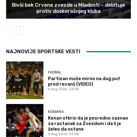
Bivši bek Crvene zvezde u Mladosti – debituje
protiv doskorašnjeg kluba
NAJNOVIJE SPORTSKE VESTI
FUDBAL
Partizan može mirno na dug put
pred revanš (VIDEO)
6 Aug 2026. 23:08
KOŠARKA
Kenan otkrio da je posredno saznao
za rastanak sa Zvezdom i da li je
želeo da ostane
6 Aug 2026. 22:08