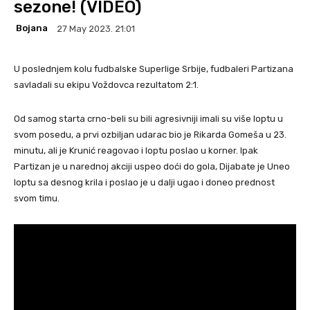
sezone! (VIDEO)
Bojana
27 May 2023. 21:01
U poslednjem kolu fudbalske Superlige Srbije, fudbaleri Partizana
savladali su ekipu Voždovca rezultatom 2:1.
Od samog starta crno-beli su bili agresivniji imali su više loptu u
svom posedu, a prvi ozbiljan udarac bio je Rikarda Gomeša u 23.
minutu, ali je Krunić reagovao i loptu poslao u korner. Ipak
Partizan je u narednoj akciji uspeo doći do gola, Dijabate je Uneo
loptu sa desnog krila i poslao je u dalji ugao i doneo prednost
svom timu.