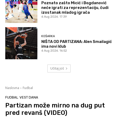
Poznato zašto Micić i Bogdanović
neće igrati za reprezentaciju, čudi
izostanak mladog igrača
6 Aug 2026. 17:39
KOŠARKA
NIŠTA OD PARTIZANA: Alen Smailagić
ima novi klub
6 Aug 2026. 16:52
Učitaj još