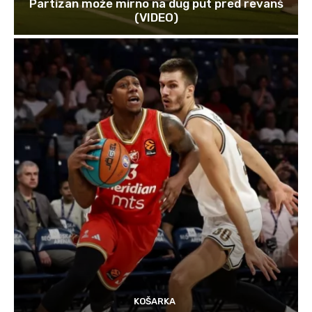
Partizan može mirno na dug put pred revanš
(VIDEO)
KOŠARKA