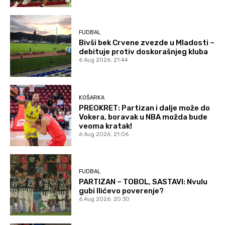
FUDBAL
Bivši bek Crvene zvezde u Mladosti –
debituje protiv doskorašnjeg kluba
6 Aug 2026. 21:44
KOŠARKA
PREOKRET: Partizan i dalje može do
Vokera, boravak u NBA možda bude
veoma kratak!
6 Aug 2026. 21:06
FUDBAL
PARTIZAN – TOBOL, SASTAVI: Nvulu
gubi Ilićevo poverenje?
6 Aug 2026. 20:30