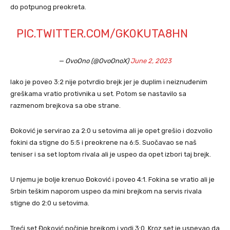
do potpunog preokreta.
PIC.TWITTER.COM/GK0KUTA8HN
— OvoOno (@OvoOnoX)
June 2, 2023
Iako je poveo 3:2 nije potvrdio brejk jer je duplim i neiznuđenim
greškama vratio protivnika u set. Potom se nastavilo sa
razmenom brejkova sa obe strane.
Đoković je servirao za 2:0 u setovima ali je opet grešio i dozvolio
fokini da stigne do 5:5 i preokrene na 6:5. Suočavao se naš
teniser i sa set loptom rivala ali je uspeo da opet izbori taj brejk.
U njemu je bolje krenuo Đoković i poveo 4:1. Fokina se vratio ali je
Srbin teškim naporom uspeo da mini brejkom na servis rivala
stigne do 2:0 u setovima.
Treći set Đoković počinje brejkom i vodi 3:0. Kroz set je uspevao da