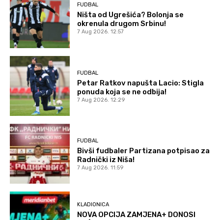
FUDBAL
Ništa od Ugrešića? Bolonja se
okrenula drugom Srbinu!
7 Aug 2026. 12:57
FUDBAL
Petar Ratkov napušta Lacio: Stigla
ponuda koja se ne odbija!
7 Aug 2026. 12:29
FUDBAL
Bivši fudbaler Partizana potpisao za
Radnički iz Niša!
7 Aug 2026. 11:59
KLADIONICA
NOVA OPCIJA ZAMJENA+ DONOSI