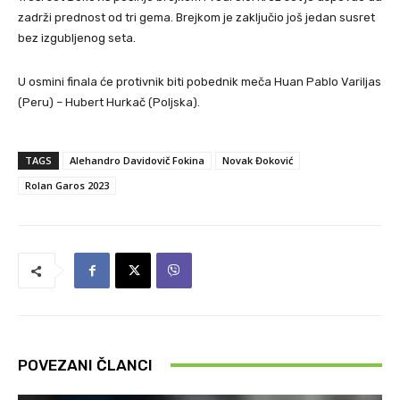
zadrži prednost od tri gema. Brejkom je zaključio još jedan susret
bez izgubljenog seta.
U osmini finala će protivnik biti pobednik meča Huan Pablo Variljas
(Peru) – Hubert Hurkač (Poljska).
TAGS
Alehandro Davidovič Fokina
Novak Đoković
Rolan Garos 2023
POVEZANI ČLANCI