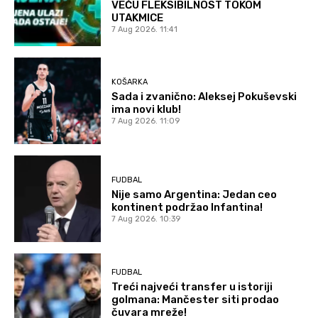
VEĆU FLEKSIBILNOST TOKOM
UTAKMICE
7 Aug 2026. 11:41
KOŠARKA
Sada i zvanično: Aleksej Pokuševski
ima novi klub!
7 Aug 2026. 11:09
FUDBAL
Nije samo Argentina: Jedan ceo
kontinent podržao Infantina!
7 Aug 2026. 10:39
FUDBAL
Treći najveći transfer u istoriji
golmana: Mančester siti prodao
čuvara mreže!