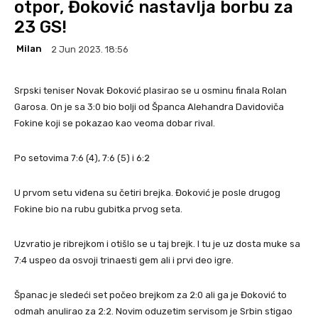
otpor, Đoković nastavlja borbu za
23 GS!
Milan
2 Jun 2023. 18:56
Srpski teniser Novak Đoković plasirao se u osminu finala Rolan
Garosa. On je sa 3:0 bio bolji od Španca Alehandra Davidoviča
Fokine koji se pokazao kao veoma dobar rival.
Po setovima 7:6 (4), 7:6 (5) i 6:2
U prvom setu viđena su četiri brejka. Đoković je posle drugog
Fokine bio na rubu gubitka prvog seta.
Uzvratio je ribrejkom i otišlo se u taj brejk. I tu je uz dosta muke sa
7:4 uspeo da osvoji trinaesti gem ali i prvi deo igre.
Španac je sledeći set počeo brejkom za 2:0 ali ga je Đoković to
odmah anulirao za 2:2. Novim oduzetim servisom je Srbin stigao