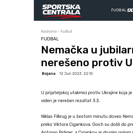
FUDBAL
Naslovna
Fudbal
FUDBAL
Nemačka u jubilar
nerešeno protiv U
Bojana
12 Jun 2023. 22:10
U prijateljskoj utakmici protiv Ukrajine koja 
viđen je nerešen rezultat 3:3.
Niklas Filkrug je u šestom minutu doveo Nemač
preko Viktora Cigankova. Gosti su došli do pr
Antonio Ridiger, a Cigankov je drugim golom