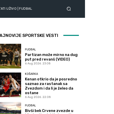
ATI UŽIVO | FUDBAL
AJNOVIJE SPORTSKE VESTI
FUDBAL
Partizan može mirno na dug
put pred revanš (VIDEO)
6 Aug 2026. 23:08
KOŠARKA
Kenan otkrio da je posredno
saznao za rastanak sa
Zvezdom i da li je želeo da
ostane
6 Aug 2026. 22:08
FUDBAL
Bivši bek Crvene zvezde u