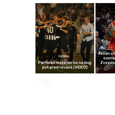
Kenan ot
FUDBAL
sazna
Partizan može mirno na dug
Zvezdom 
put pred revanš (VIDEO)