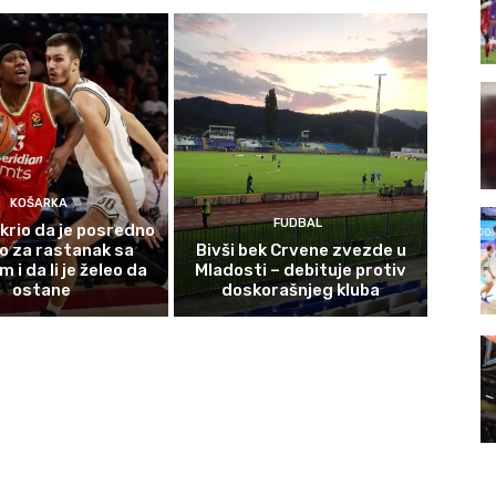
KOŠARKA
FUDBAL
krio da je posredno
o za rastanak sa
Bivši bek Crvene zvezde u
i da li je želeo da
Mladosti – debituje protiv
ostane
doskorašnjeg kluba