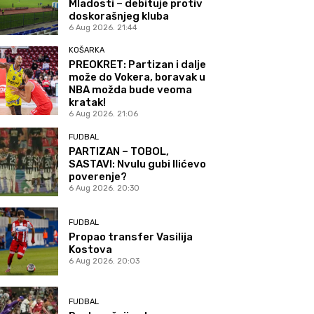
Mladosti – debituje protiv
doskorašnjeg kluba
6 Aug 2026. 21:44
KOŠARKA
PREOKRET: Partizan i dalje
može do Vokera, boravak u
NBA možda bude veoma
kratak!
6 Aug 2026. 21:06
FUDBAL
PARTIZAN – TOBOL,
SASTAVI: Nvulu gubi Ilićevo
poverenje?
6 Aug 2026. 20:30
FUDBAL
Propao transfer Vasilija
Kostova
6 Aug 2026. 20:03
FUDBAL