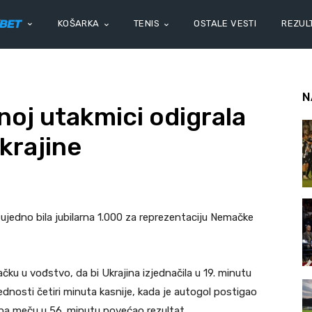
KOŠARKA
TENIS
OSTALE VESTI
REZULT
N
noj utakmici odigrala
krajine
je ujedno bila jubilarna 1.000 za reprezentaciju Nemačke
ku u vođstvo, da bi Ukrajina izjednačila u 19. minutu
ednosti četiri minuta kasnije, kada je autogol postigao
 na meču u 56. minutu povećao rezultat.