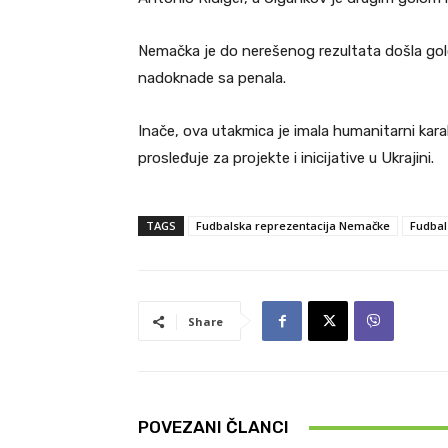
Nemačka je do nerešenog rezultata došla gol
nadoknade sa penala.
Inače, ova utakmica je imala humanitarni kar
prosleđuje za projekte i inicijative u Ukrajini.
TAGS
Fudbalska reprezentacija Nemačke
Fudbal
Share
POVEZANI ČLANCI