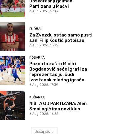
Doskorašnji golman
Partizana u Mačvi
6 Aug 2026. 19:13
FUDBAL
Za Zvezdu ostao samo pusti
san: Filip Kostić potpisao!
6 Aug 2026. 18:27
KOŠARKA
Poznato zašto Micić i
Bogdanović neće igrati za
reprezentaciju, čudi
izostanak mladog igrača
6 Aug 2026. 17:39
KOŠARKA
NIŠTA OD PARTIZANA: Alen
Smailagić ima novi klub
6 Aug 2026. 16:52
Učitaj još