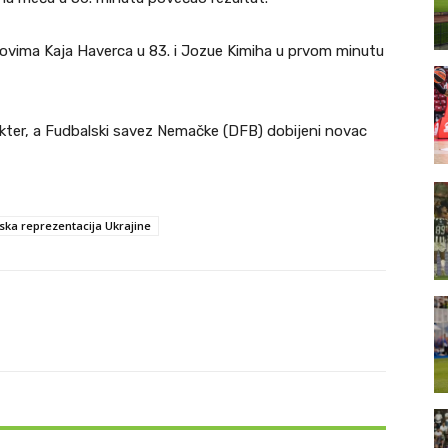
ovima Kaja Haverca u 83. i Jozue Kimiha u prvom minutu
akter, a Fudbalski savez Nemačke (DFB) dobijeni novac
ska reprezentacija Ukrajine