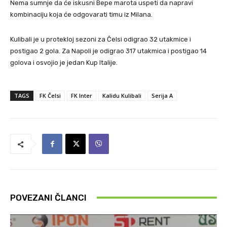
Nema sumnje da će iskusni Bepe marota uspeti da napravi
kombinaciju koja će odgovarati timu iz Milana.
Kulibali je u protekloj sezoni za Čelsi odigrao 32 utakmice i
postigao 2 gola. Za Napoli je odigrao 317 utakmica i postigao 14
golova i osvojio je jedan Kup Italije.
TAGS
FK Čelsi
FK Inter
Kalidu Kulibali
Serija A
POVEZANI ČLANCI