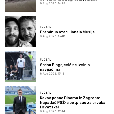
8 Aug 2026. 14:25
FUDBAL
Preminuo otac Lionela Mesija
8 Aug 2026. 13:48
FUDBAL
Srđan Blagojević se izvinio
navijačima
8 Aug 2026. 13:18
FUDBAL
Kakav posao Dinama iz Zagreba:
Napadač PSŽ-a potpisao za prvaka
Hrvatske!
8 Aug 2026. 12:44