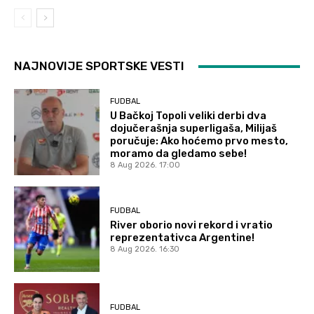
NAJNOVIJE SPORTSKE VESTI
FUDBAL
U Bačkoj Topoli veliki derbi dva
dojučerašnja superligaša, Milijaš
poručuje: Ako hoćemo prvo mesto,
moramo da gledamo sebe!
8 Aug 2026. 17:00
FUDBAL
River oborio novi rekord i vratio
reprezentativca Argentine!
8 Aug 2026. 16:30
FUDBAL