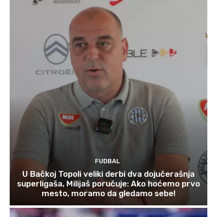
FUDBAL
U Bačkoj Topoli veliki derbi dva dojučerašnja
superligaša, Milijaš poručuje: Ako hoćemo prvo
mesto, moramo da gledamo sebe!