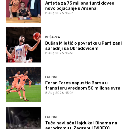
Arteta za 75 miliona funti doveo
novo pojačanje u Arsenal
8 Aug 2026. 15:57
KOŠARKA
Dušan Miletić o povratku u Partizan i
saradnji sa Obradovićem
8 Aug 2026. 15:36
FUDBAL
Feran Tores napustio Barsu u
transferu vrednom 50 miliona evra
8 Aug 2026. 15:04
FUDBAL
Tuča navijača Hajduka i Dinama na
aerodromu u Zagrebu! (VIDEO)