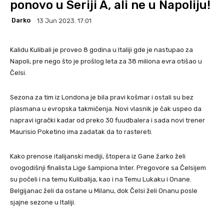
ponovo u Seriji A, ali ne u Napoliju!
Darko
13 Jun 2023. 17:01
Kalidu Kulibali je proveo 8 godina u Italiji gde je nastupao za
Napoli, pre nego što je prošlog leta za 38 miliona evra otišao u
Čelsi.
Sezona za tim iz Londona je bila pravi košmar i ostali su bez
plasmana u evropska takmičenja. Novi vlasnik je čak uspeo da
napravi igrački kadar od preko 30 fuudbalera i sada novi trener
Maurisio Poketino ima zadatak da to rastereti.
Kako prenose italijanski mediji, štopera iz Gane žarko želi
ovogodišnji finalista Lige šampiona Inter. Pregovore sa Čelsijem
su počeli i na temu Kulibalija, kao i na Temu Lukaku i Onane.
Belgijanac želi da ostane u Milanu, dok Čelsi želi Onanu posle
sjajne sezone u Italiji.