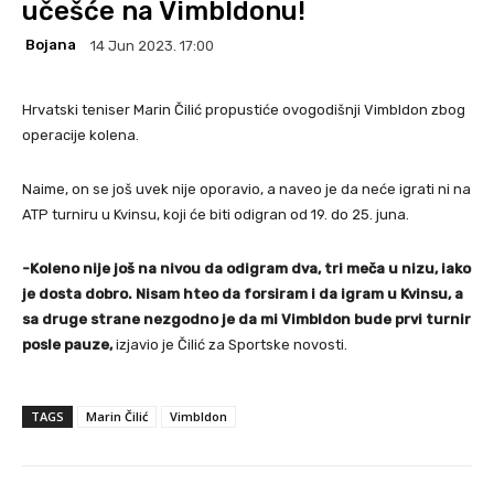
učešće na Vimbldonu!
Bojana
14 Jun 2023. 17:00
Hrvatski teniser Marin Čilić propustiće ovogodišnji Vimbldon zbog
operacije kolena.
Naime, on se još uvek nije oporavio, a naveo je da neće igrati ni na
ATP turniru u Kvinsu, koji će biti odigran od 19. do 25. juna.
-Koleno nije još na nivou da odigram dva, tri meča u nizu, iako
je dosta dobro. Nisam hteo da forsiram i da igram u Kvinsu, a
sa druge strane nezgodno je da mi Vimbldon bude prvi turnir
posle pauze,
izjavio je Čilić za Sportske novosti.
TAGS
Marin Čilić
Vimbldon