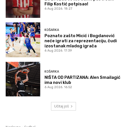
Filip Kostić potpisao!
6 Aug 2026. 18:27
KOŠARKA
Poznato zašto Micić i Bogdanović
neće igrati za reprezentaciju, čudi
izostanak mladog igrača
6 Aug 2026. 17:39
KOŠARKA
NIŠTA OD PARTIZANA: Alen Smailagić
ima novi klub
6 Aug 2026. 16:52
Učitaj još