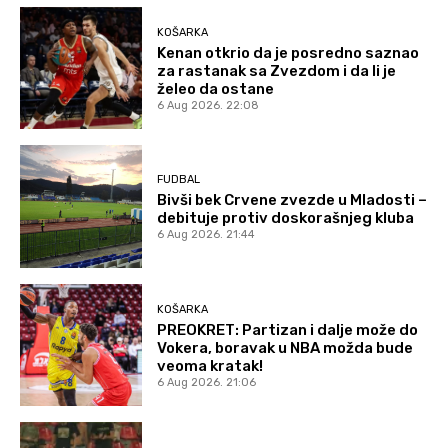
KOŠARKA
Kenan otkrio da je posredno saznao
za rastanak sa Zvezdom i da li je
želeo da ostane
6 Aug 2026. 22:08
FUDBAL
Bivši bek Crvene zvezde u Mladosti –
debituje protiv doskorašnjeg kluba
6 Aug 2026. 21:44
KOŠARKA
PREOKRET: Partizan i dalje može do
Vokera, boravak u NBA možda bude
veoma kratak!
6 Aug 2026. 21:06