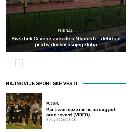
FUDBAL
Bivši bek Crvene zvezde u Mladosti – debituje
protiv doskorašnjeg kluba
NAJNOVIJE SPORTSKE VESTI
FUDBAL
Partizan može mirno na dug put
pred revanš (VIDEO)
6 Aug 2026. 23:08