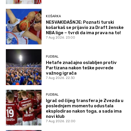
KOŠARKA
NESVAKIDAŠNJE: Poznati turski
košarkaš se prijavio za Draft ženske
NBA lige – tvrdi da ima prava na to!
7 Aug 2026. 23:00
FUDBAL
Hetafe značajno oslabljen protiv
Partizana nakon teške povrede
važnog igrača
7 Aug 2026. 22:30
FUDBAL
Igrač od čijeg transfera je Zvezda u
poslednjem momentu odustala
eksplodirao nakon toga, a sada ima
novi klub
7 Aug 2026. 22:00