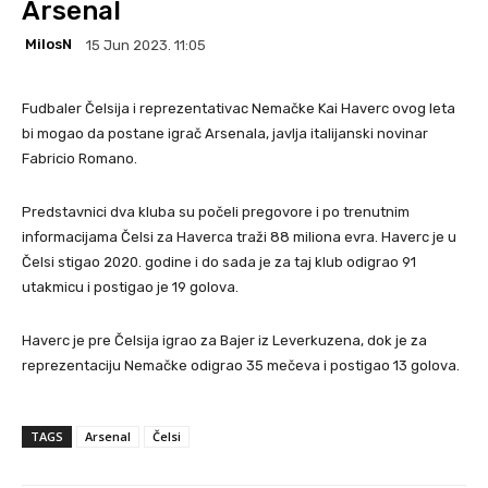
Arsenal
MilosN
15 Jun 2023. 11:05
Fudbaler Čelsija i reprezentativac Nemačke Kai Haverc ovog leta
bi mogao da postane igrač Arsenala, javlja italijanski novinar
Fabricio Romano.
Predstavnici dva kluba su počeli pregovore i po trenutnim
informacijama Čelsi za Haverca traži 88 miliona evra. Haverc je u
Čelsi stigao 2020. godine i do sada je za taj klub odigrao 91
utakmicu i postigao je 19 golova.
Haverc je pre Čelsija igrao za Bajer iz Leverkuzena, dok je za
reprezentaciju Nemačke odigrao 35 mečeva i postigao 13 golova.
TAGS
Arsenal
Čelsi