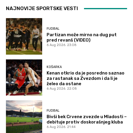
NAJNOVIJE SPORTSKE VESTI
FUDBAL
Partizan može mirno na dug put
pred revanš (VIDEO)
6 Aug 2026. 23:08
KOŠARKA
Kenan otkrio da je posredno saznao
za rastanak sa Zvezdom i da li je
želeo da ostane
6 Aug 2026. 22:08
FUDBAL
Bivši bek Crvene zvezde u Mladosti –
debituje protiv doskorašnjeg kluba
6 Aug 2026. 21:44