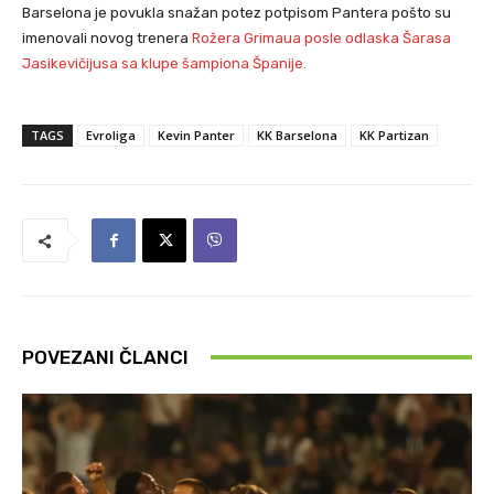
Barselona je povukla snažan potez potpisom Pantera pošto su
imenovali novog trenera
Rožera Grimaua posle odlaska Šarasa
Jasikevičijusa sa klupe šampiona Španije.
TAGS
Evroliga
Kevin Panter
KK Barselona
KK Partizan
POVEZANI ČLANCI