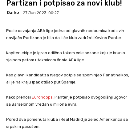
Partizan i potpisao za novi klub!
Darko
27 Jun 2023. 00:27
Posle osvajanja ABA lige jedna od glavnih nedoumica kod svih
navijača Partizana je bila da li će klub zadržati Kevina Panter.
Kapiten ekipe je igrao odlično tokom cele sezone koju je krunio
sjajnom petom utakmicom finala ABA lige.
Kao glavni kandidat za njegov potpis se spominjao Panatinaikos,
ali je na kraju ipak otišao put Španije.
Kako prenosi
Eurohoops
, Panter je potpisao dvogodišnji ugovor
sa Barselonom vredan 6 miliona evra.
Pored dva pomenuta kluba i Real Madrid je želeo Amerikanca sa
srpskim pasošem.