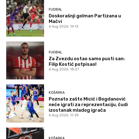
FUDBAL
Doskorašnji golman Partizana u
Mačvi
6 Aug 2026. 19:13
FUDBAL
Za Zvezdu ostao samo pusti san:
Filip Kostić potpisao!
6 Aug 2026. 18:27
KOŠARKA
Poznato zašto Micić i Bogdanović
neće igrati za reprezentaciju, čudi
izostanak mladog igrača
6 Aug 2026. 17:39
KOŠARKA