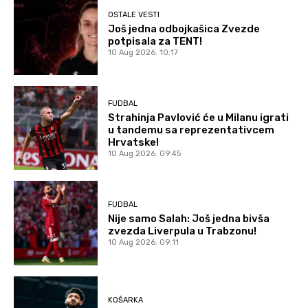
OSTALE VESTI
Još jedna odbojkašica Zvezde
potpisala za TENT!
10 Aug 2026. 10:17
FUDBAL
Strahinja Pavlović će u Milanu igrati
u tandemu sa reprezentativcem
Hrvatske!
10 Aug 2026. 09:45
FUDBAL
Nije samo Salah: Još jedna bivša
zvezda Liverpula u Trabzonu!
10 Aug 2026. 09:11
KOŠARKA