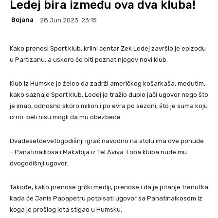
Ledej bira između ova dva kluba!
Bojana
28 Jun 2023. 23:15
Kako prenosi Sport klub,
krilni centar Zek Ledej završio je epizodu
u Partizanu, a uskoro će biti poznat njegov novi klub.
Klub iz Humske je želeo da zadrži američkog košarkaša, međutim,
kako saznaje Sport klub, Ledej je tražio duplo jači ugovor nego što
je imao, odnosno skoro milion i po evra po sezoni, što je suma koju
crno-beli nisu mogli da mu obezbede.
Dvadesetdevetogodišnji igrač navodno na stolu ima dve ponude
– Panatinaikosa i Makabija iz Tel Aviva. I oba kluba nude mu
dvogodišnji ugovor.
Takođe, kako prenose grčki mediji, prenose i da je pitanje trenutka
kada će Janis Papapetru potpisati ugovor sa Panatinaikosom iz
koga je prošlog leta stigao u Humsku.