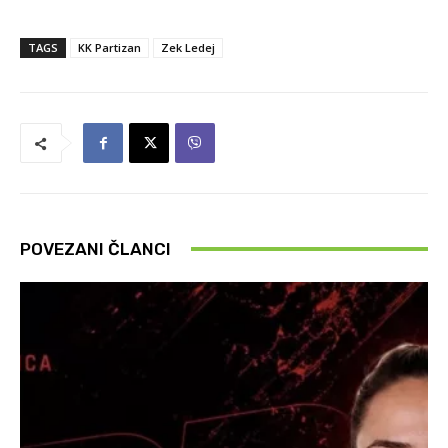
TAGS
KK Partizan
Zek Ledej
POVEZANI ČLANCI