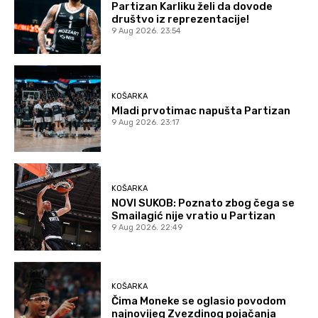
Partizan Karliku želi da dovode
društvo iz reprezentacije!
9 Aug 2026. 23:54
KOŠARKA
Mladi prvotimac napušta Partizan
9 Aug 2026. 23:17
KOŠARKA
NOVI SUKOB: Poznato zbog čega se
Smailagić nije vratio u Partizan
9 Aug 2026. 22:49
KOŠARKA
Čima Moneke se oglasio povodom
najnovijeg Zvezdinog pojačanja