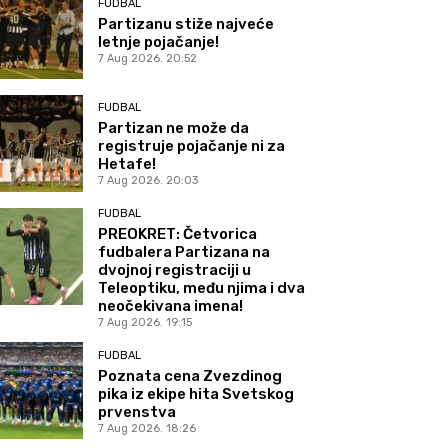
FUDBAL
Partizanu stiže najveće
letnje pojačanje!
7 Aug 2026. 20:52
FUDBAL
Partizan ne može da
registruje pojačanje ni za
Hetafe!
7 Aug 2026. 20:03
FUDBAL
PREOKRET: Četvorica
fudbalera Partizana na
dvojnoj registraciji u
Teleoptiku, među njima i dva
neočekivana imena!
7 Aug 2026. 19:15
FUDBAL
Poznata cena Zvezdinog
pika iz ekipe hita Svetskog
prvenstva
7 Aug 2026. 18:26