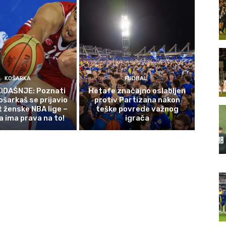
KOŠARKA
FUDBAL
IDAŠNJE: Poznati
Hetafe značajno oslabljen
ošarkaš se prijavio
protiv Partizana nakon
t ženske NBA lige –
teške povrede važnog
a ima prava na to!
igrača