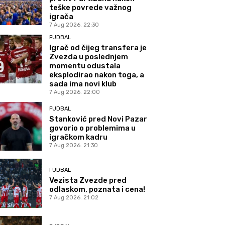
teške povrede važnog
igrača
7 Aug 2026. 22:30
FUDBAL
Igrač od čijeg transfera je
Zvezda u poslednjem
momentu odustala
eksplodirao nakon toga, a
sada ima novi klub
7 Aug 2026. 22:00
FUDBAL
Stanković pred Novi Pazar
govorio o problemima u
igračkom kadru
7 Aug 2026. 21:30
FUDBAL
Vezista Zvezde pred
odlaskom, poznata i cena!
7 Aug 2026. 21:02