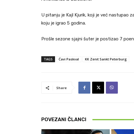
U pitanju je Kajl Kjurik, koji je već nastupao 
koju je igrao 5 godina.
Prošle sezone sjajni šuter je postizao 7 poena
TAGS
Ćavi Paskval
KK Zenit Sankt Peterburg
Share
POVEZANI ČLANCI