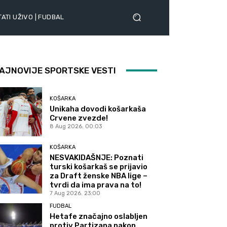
ATI UŽIVO | FUDBAL
AJNOVIJE SPORTSKE VESTI
KOŠARKA
Unikaha dovodi košarkaša
Crvene zvezde!
8 Aug 2026. 00:03
KOŠARKA
NESVAKIDAŠNJE: Poznati
turski košarkaš se prijavio
za Draft ženske NBA lige –
tvrdi da ima prava na to!
7 Aug 2026. 23:00
FUDBAL
Hetafe značajno oslabljen
protiv Partizana nakon