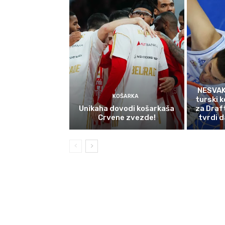
NESVAK
KOŠARKA
turski k
Unikaha dovodi košarkaša
za Draf
Crvene zvezde!
tvrdi d