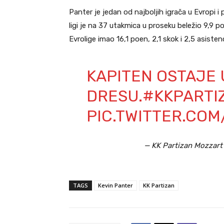
Panter je jedan od najboljih igrača u Evropi 
ligi je na 37 utakmica u proseku beležio 9,9 p
Evrolige imao 16,1 poen, 2,1 skok i 2,5 asisten
KAPITEN OSTAJE
DRESU.
#KKPARTI
PIC.TWITTER.COM
— KK Partizan Mozzart
TAGS
Kevin Panter
KK Partizan