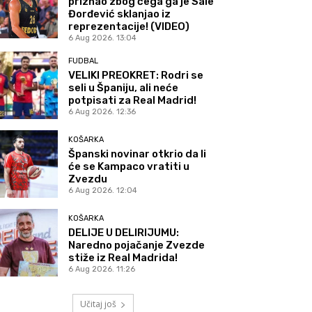
priznao zbog čega ga je Sale
Đorđević sklanjao iz
reprezentacije! (VIDEO)
6 Aug 2026. 13:04
FUDBAL
VELIKI PREOKRET: Rodri se
seli u Španiju, ali neće
potpisati za Real Madrid!
6 Aug 2026. 12:36
KOŠARKA
Španski novinar otkrio da li
će se Kampaco vratiti u
Zvezdu
6 Aug 2026. 12:04
KOŠARKA
DELIJE U DELIRIJUMU:
Naredno pojačanje Zvezde
stiže iz Real Madrida!
6 Aug 2026. 11:26
Učitaj još