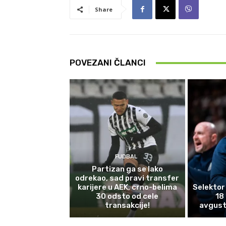
Share
POVEZANI ČLANCI
FUDBAL
Partizan ga se lako
odrekao, sad pravi transfer
karijere u AEK, crno-belima
Selektor
30 odsto od cele
18
transakcije!
avgust