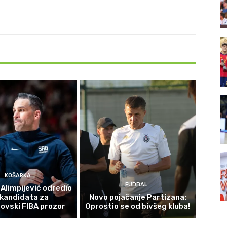
KOŠARKA
FUDBAL
 Alimpijević odredio
 kandidata za
Novo pojačanje Partizana:
ovski FIBA prozor
Oprostio se od bivšeg kluba!