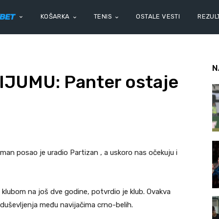
KOŠARKA
TENIS
OSTALE VESTI
REZULT
N
JUMU: Panter ostaje
man posao je uradio Partizan , a uskoro nas očekuju i
 klubom na još dve godine, potvrdio je klub. Ovakva
oduševljenja među navijačima crno-belih.