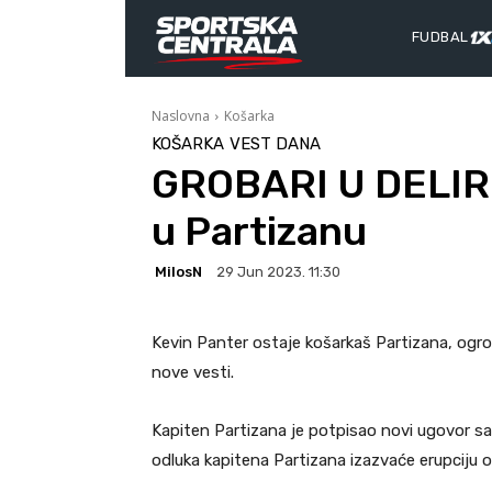
FUDBAL
Naslovna
Košarka
KOŠARKA
VEST DANA
GROBARI U DELIRI
u Partizanu
MilosN
29 Jun 2023. 11:30
Kevin Panter ostaje košarkaš Partizana, ogro
nove vesti.
Kapiten Partizana je potpisao novi ugovor sa
odluka kapitena Partizana izazvaće erupciju 