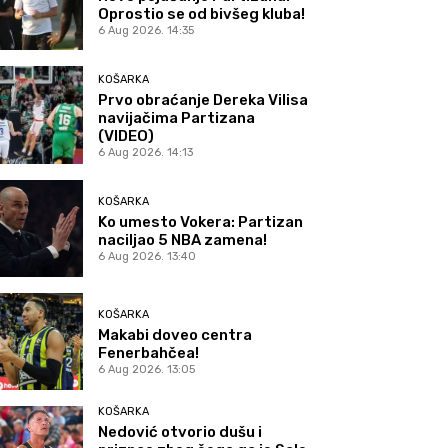
Oprostio se od bivšeg kluba!
6 Aug 2026. 14:35
KOŠARKA
Prvo obraćanje Dereka Vilisa
navijačima Partizana
(VIDEO)
6 Aug 2026. 14:13
KOŠARKA
Ko umesto Vokera: Partizan
naciljao 5 NBA zamena!
6 Aug 2026. 13:40
KOŠARKA
Makabi doveo centra
Fenerbahčea!
6 Aug 2026. 13:05
KOŠARKA
Nedović otvorio dušu i