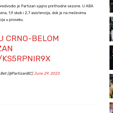
i predvodio je Partizan sjajno prethodne sezone. U ABA
oena, 1,9 skok i 2,7 asistencija, dok je na mečevima
cija u proseku.
 U CRNO-BELOM
ZAN
/KS5RPNIR9X
 Bet (@PartizanBC)
June 29, 2023