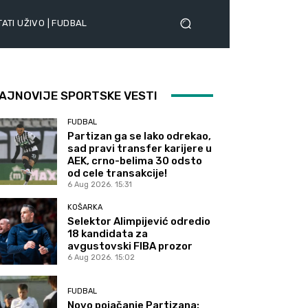
ATI UŽIVO | FUDBAL
AJNOVIJE SPORTSKE VESTI
FUDBAL
Partizan ga se lako odrekao,
sad pravi transfer karijere u
AEK, crno-belima 30 odsto
od cele transakcije!
6 Aug 2026. 15:31
KOŠARKA
Selektor Alimpijević odredio
18 kandidata za
avgustovski FIBA prozor
6 Aug 2026. 15:02
FUDBAL
Novo pojačanje Partizana: