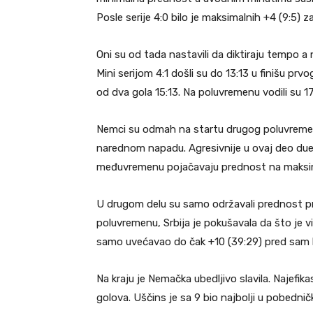
Posle serije 4:0 bilo je maksimalnih +4 (9:5) 
Oni su od tada nastavili da diktiraju tempo a 
Mini serijom 4:1 došli su do 13:13 u finišu prv
od dva gola 15:13. Na poluvremenu vodili su 17:15
Nemci su odmah na startu drugog poluvremena
narednom napadu. Agresivnije u ovaj deo duel
međuvremenu pojačavaju prednost na maksim
U drugom delu su samo održavali prednost prot
poluvremenu, Srbija je pokušavala da što je vi
samo uvećavao do čak +10 (39:29) pred sam k
Na kraju je Nemačka ubedljivo slavila. Najefikas
golova. Uščins je sa 9 bio najbolji u pobedni