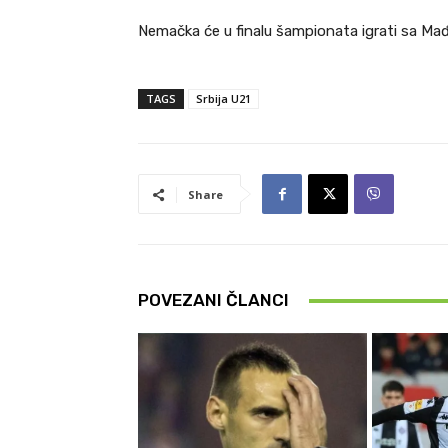
Nemačka će u finalu šampionata igrati sa Mađa
TAGS
Srbija U21
Share
POVEZANI ČLANCI