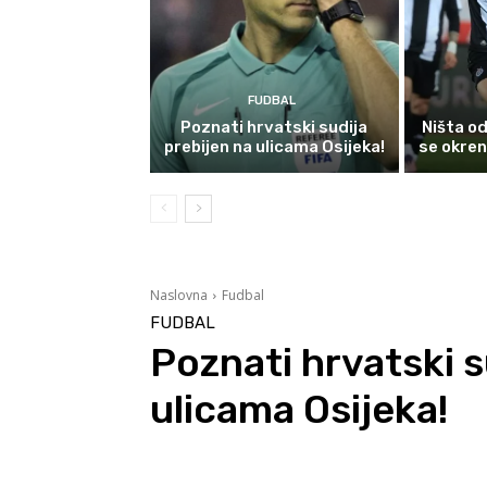
FUDBAL
Poznati hrvatski sudija
Ništa o
prebijen na ulicama Osijeka!
se okren