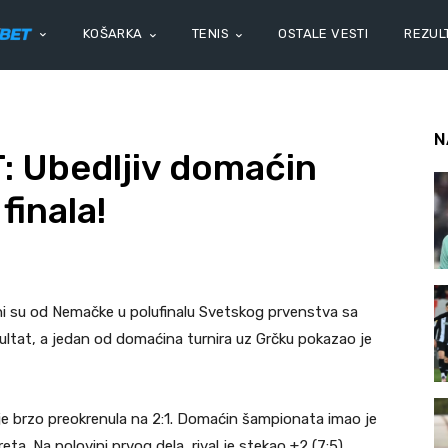
KOŠARKA
TENIS
OSTALE VESTI
REZULT
N
 Ubedljiv domaćin
finala!
ni su od Nemačke u polufinalu Svetskog prvenstva sa
ezultat, a jedan od domaćina turnira uz Grčku pokazao je
je brzo preokrenula na 2:1. Domaćin šampionata imao je
. Na polovini prvog dela, rival je stekao +2 (7:5).