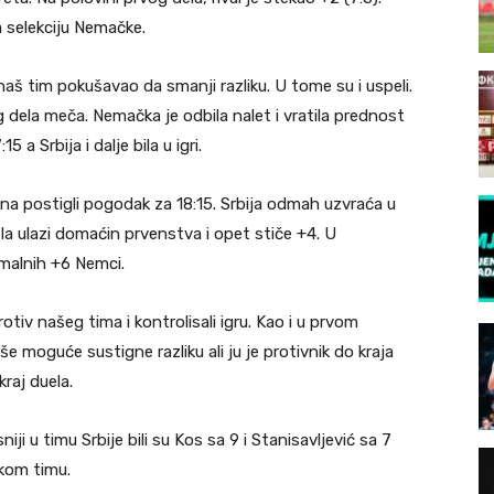
za selekciju Nemačke.
naš tim pokušavao da smanji razliku. U tome su i uspeli.
og dela meča. Nemačka je odbila nalet i vratila prednost
 a Srbija i dalje bila u igri.
 postigli pogodak za 18:15. Srbija odmah uzvraća u
a ulazi domaćin prvenstva i opet stiče +4. U
alnih +6 Nemci.
iv našeg tima i kontrolisali igru. Kao i u prvom
še moguće sustigne razliku ali ju je protivnik do kraja
raj duela.
niji u timu Srbije bili su Kos sa 9 i Stanisavljević sa 7
čkom timu.