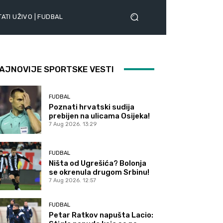
ATI UŽIVO | FUDBAL
AJNOVIJE SPORTSKE VESTI
FUDBAL
Poznati hrvatski sudija
prebijen na ulicama Osijeka!
7 Aug 2026. 13:29
FUDBAL
Ništa od Ugrešića? Bolonja
se okrenula drugom Srbinu!
7 Aug 2026. 12:57
FUDBAL
Petar Ratkov napušta Lacio: