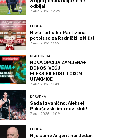
Stigla ponuda koja se ne
odbija!
7 Aug 2026. 12:29
FUDBAL
Bivši fudbaler Partizana
potpisao za Radnički iz Niša!
7 Aug 2026. 11:59
KLADIONICA
NOVA OPCIJA ZAMJENA+
DONOSI VEĆU
FLEKSIBILNOST TOKOM
UTAKMICE
7 Aug 2026. 11:41
KOŠARKA
Sada i zvanično: Aleksej
Pokuševski ima novi klub!
7 Aug 2026. 11:09
FUDBAL
Nije samo Argentina: Jedan