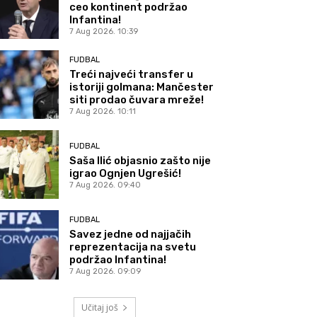
ceo kontinent podržao
Infantina!
7 Aug 2026. 10:39
FUDBAL
Treći najveći transfer u
istoriji golmana: Mančester
siti prodao čuvara mreže!
7 Aug 2026. 10:11
FUDBAL
Saša Ilić objasnio zašto nije
igrao Ognjen Ugrešić!
7 Aug 2026. 09:40
FUDBAL
Savez jedne od najjačih
reprezentacija na svetu
podržao Infantina!
7 Aug 2026. 09:09
Učitaj još