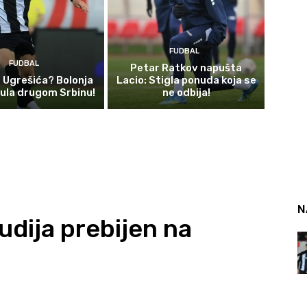
FUDBAL
FUDBAL
Petar Ratkov napušta
d Ugrešića? Bolonja
Lacio: Stigla ponuda koja se
ula drugom Srbinu!
ne odbija!