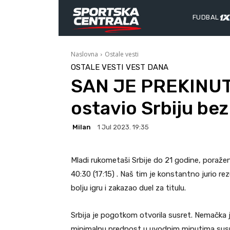
FUDBAL
Naslovna
Ostale vesti
OSTALE VESTI
VEST DANA
SAN JE PREKINUT:
ostavio Srbiju bez 
Milan
1 Jul 2023. 19:35
Mladi rukometaši Srbije do 21 godine, poraže
40:30 (17:15) . Naš tim je konstantno jurio r
bolju igru i zakazao duel za titulu.
Srbija je pogotkom otvorila susret. Nemačka 
minimalnu prednost u uvodnim minutima susreta