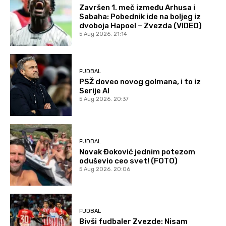
Završen 1. meč između Arhusa i
Sabaha: Pobednik ide na boljeg iz
dvoboja Hapoel – Zvezda (VIDEO)
5 Aug 2026. 21:14
FUDBAL
PSŽ doveo novog golmana, i to iz
Serije A!
5 Aug 2026. 20:37
FUDBAL
Novak Đoković jednim potezom
oduševio ceo svet! (FOTO)
5 Aug 2026. 20:06
FUDBAL
Bivši fudbaler Zvezde: Nisam