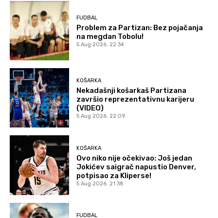
FUDBAL
Problem za Partizan: Bez pojačanja
na megdan Tobolu!
5 Aug 2026. 22:34
KOŠARKA
Nekadašnji košarkaš Partizana
završio reprezentativnu karijeru
(VIDEO)
5 Aug 2026. 22:09
KOŠARKA
Ovo niko nije očekivao: Još jedan
Jokićev saigrač napustio Denver,
potpisao za Kliperse!
5 Aug 2026. 21:38
FUDBAL