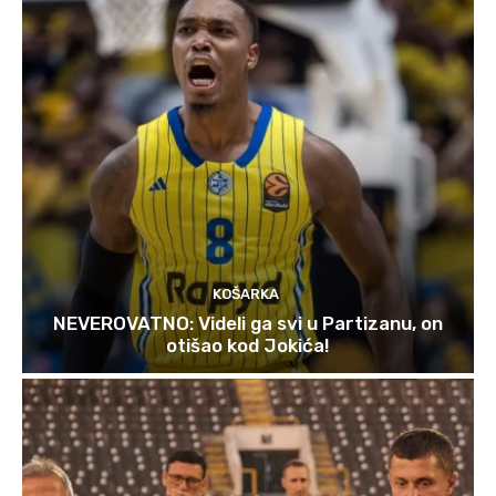
KOŠARKA
NEVEROVATNO: Videli ga svi u Partizanu, on
otišao kod Jokića!