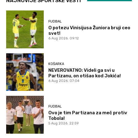
NAJNOVIJE SPORTSKE VESTI
FUDBAL
O potezu Vinisijusa Žuniora bruji ceo
svet!
6 Aug 2026. 09:12
KOŠARKA
NEVEROVATNO: Videli ga svi u
Partizanu, on otišao kod Jokića!
6 Aug 2026. 07:04
FUDBAL
Ovo je tim Partizana za meč protiv
Tobola!
5 Aug 2026. 22:59