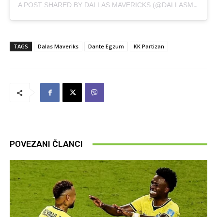
A POST SHARED BY DALLAS MAVERICKS (@DALLASMAVS)
TAGS
Dalas Maveriks
Dante Egzum
KK Partizan
POVEZANI ČLANCI