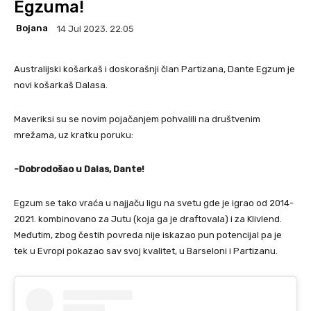
Egzuma!
Bojana
14 Jul 2023. 22:05
Australijski košarkaš i doskorašnji član Partizana, Dante Egzum je
novi košarkaš Dalasa.
Maveriksi su se novim pojačanjem pohvalili na društvenim
mrežama, uz kratku poruku:
-Dobrodošao u Dalas, Dante!
Egzum se tako vraća u najjaču ligu na svetu gde je igrao od 2014-
2021. kombinovano za Jutu (koja ga je draftovala) i za Klivlend.
Međutim, zbog čestih povreda nije iskazao pun potencijal pa je
tek u Evropi pokazao sav svoj kvalitet, u Barseloni i Partizanu.