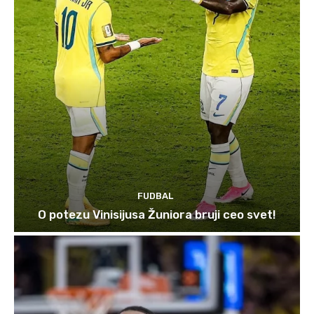
FUDBAL
O potezu Vinisijusa Žuniora bruji ceo svet!