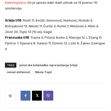
Kalemegdana
. On je upisao dabl-dabl učinak sa 13 poena i 10
asistencija.
Srbija U18
: Ristić 11, Kostić, Simonović, Marković, Mušicki 5,
Bošnjaković 13, Nikolić 11, Ćurčić 2, Romić 1, Milošević 6, Mišić 4,
Jović 20, Topić 13 (10 as), Gagić.
Francuska U18
: Traore 4, Pičard, Kurbo 2, Malvaja 12, L`Etang 11,
Pjetrus 7, Dijavara 8, Salaun 11, Domon 12, Lože 8, Žakes, Esengue
6.
TAGS
Juniorska košarkaška reprezentacija Srbije
nenad stefanović
Nikola Topić