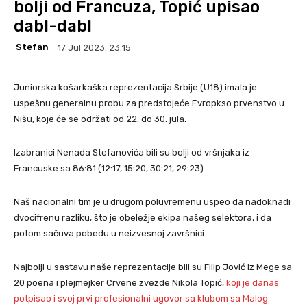
bolji od Francuza, Topić upisao
dabl-dabl
Stefan
17 Jul 2023. 23:15
Juniorska košarkaška reprezentacija Srbije (U18) imala je
uspešnu generalnu probu za predstojeće Evropkso prvenstvo u
Nišu, koje će se održati od 22. do 30. jula.
Izabranici Nenada Stefanovića bili su bolji od vršnjaka iz
Francuske sa 86:81 (12:17, 15:20, 30:21, 29:23).
Naš nacionalni tim je u drugom poluvremenu uspeo da nadoknadi
dvocifrenu razliku, što je obeležje ekipa našeg selektora, i da
potom sačuva pobedu u neizvesnoj završnici.
Najbolji u sastavu naše reprezentacije bili su Filip Jović iz Mege sa
20 poena i plejmejker Crvene zvezde Nikola Topić,
koji je danas
potpisao i svoj prvi profesionalni ugovor sa klubom sa Malog