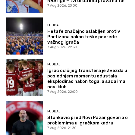
NBA lige – tvrdi da ima prava na to!
7 Aug 2026. 23:00
FUDBAL
Hetafe značajno oslabljen protiv
Partizana nakon teške povrede
važnog igrača
7 Aug 2026. 22:30
FUDBAL
Igrač od čijeg transfera je Zvezda u
poslednjem momentu odustala
eksplodirao nakon toga, a sada ima
novi klub
7 Aug 2026. 22:00
FUDBAL
Stanković pred Novi Pazar govorio o
problemima u igračkom kadru
7 Aug 2026. 21:30