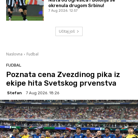
Ništa od Ugrešića? Bolonja se
okrenula drugom Srbinu!
7 Aug 2026. 12:57
Učitaj još