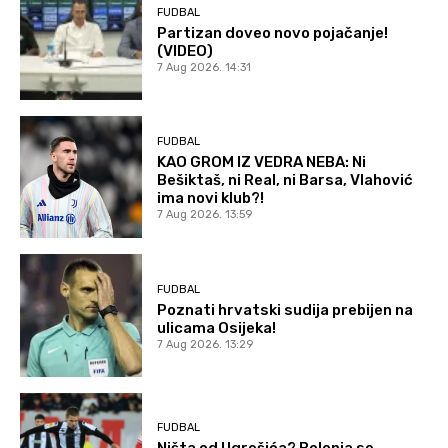
FUDBAL
Partizan doveo novo pojačanje!
(VIDEO)
7 Aug 2026. 14:31
FUDBAL
KAO GROM IZ VEDRA NEBA: Ni
Bešiktaš, ni Real, ni Barsa, Vlahović
ima novi klub?!
7 Aug 2026. 13:59
FUDBAL
Poznati hrvatski sudija prebijen na
ulicama Osijeka!
7 Aug 2026. 13:29
FUDBAL