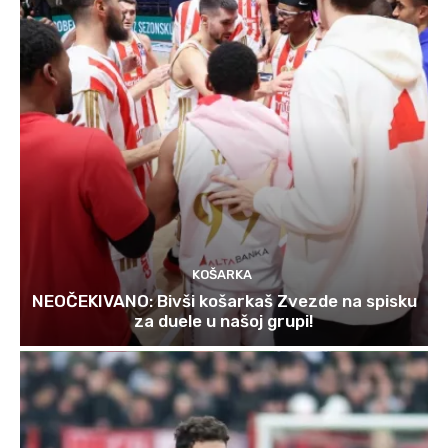
KOŠARKA
NEOČEKIVANO: Bivši košarkaš Zvezde na spisku
za duele u našoj grupi!