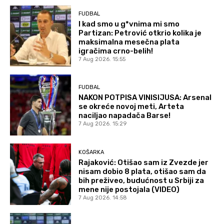
FUDBAL
I kad smo u g*vnima mi smo
Partizan: Petrović otkrio kolika je
maksimalna mesečna plata
igračima crno-belih!
7 Aug 2026. 15:55
FUDBAL
NAKON POTPISA VINISIJUSA: Arsenal
se okreće novoj meti, Arteta
naciljao napadača Barse!
7 Aug 2026. 15:29
KOŠARKA
Rajaković: Otišao sam iz Zvezde jer
nisam dobio 8 plata, otišao sam da
bih preživeo, budućnost u Srbiji za
mene nije postojala (VIDEO)
7 Aug 2026. 14:58