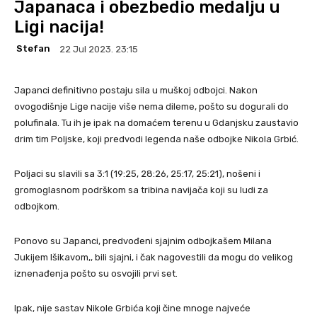
Japanaca i obezbedio medalju u
Ligi nacija!
Stefan
22 Jul 2023. 23:15
Japanci definitivno postaju sila u muškoj odbojci. Nakon
ovogodišnje Lige nacije više nema dileme, pošto su dogurali do
polufinala. Tu ih je ipak na domaćem terenu u Gdanjsku zaustavio
drim tim Poljske, koji predvodi legenda naše odbojke Nikola Grbić.
Poljaci su slavili sa 3:1 (19:25, 28:26, 25:17, 25:21), nošeni i
gromoglasnom podrškom sa tribina navijača koji su ludi za
odbojkom.
Ponovo su Japanci, predvođeni sjajnim odbojkašem Milana
Jukijem Išikavom,, bili sjajni, i čak nagovestili da mogu do velikog
iznenađenja pošto su osvojili prvi set.
Ipak, nije sastav Nikole Grbića koji čine mnoge najveće