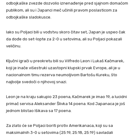
odbojkaške zvezde dozvolio iznenađenje pred sjajnom domaćom
publikom, ali su i Japanci meč učinili pravom poslasticom za
odbojkaške sladokusce.
Iako su Poljaci bili u vođstvu skoro čitav set, Japan je uspeo čak
da dođe do set-lopte za 2-0 u setovima, ali su Poljaci pokazali
veličinu.
Ključni igrači u preokretu bili su Vilfredo Leon i Lukaš Kačmarek,
koji je inače višestruki uzastopni klupski prvak Evrope, ali je u
nacionalnom timu rezerva neumoljivom Bartošu Kureku, što
najbolje svedoči o njihovoj snazi.
Leon je na kraju sakupio 23 poena, Kačmarek je imao 19, a lucidni
primač servisa Aleksander Šlivka 14 poena. Kod Japanaca je još
jednom blistao Išikava sa 17 poena.
Za zlato će se Poljaci boriti protiv Amerikanaca, koji su sa
maksimalnih 3-0 u setovima (25:19, 25:18, 25:19) savladali