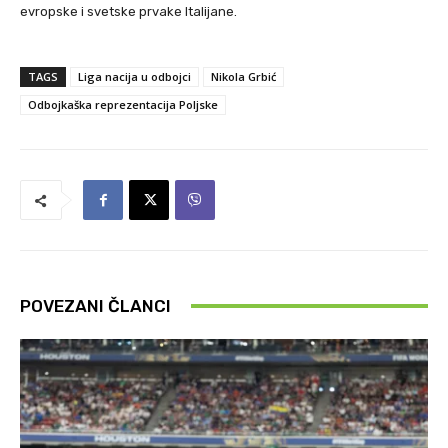
evropske i svetske prvake Italijane.
TAGS
Liga nacija u odbojci
Nikola Grbić
Odbojkaška reprezentacija Poljske
POVEZANI ČLANCI