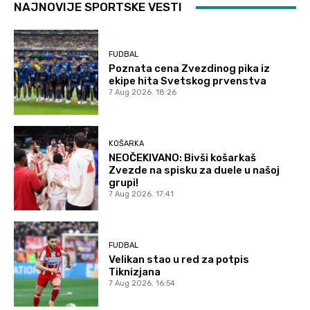
NAJNOVIJE SPORTSKE VESTI
FUDBAL
Poznata cena Zvezdinog pika iz
ekipe hita Svetskog prvenstva
7 Aug 2026. 18:26
KOŠARKA
NEOČEKIVANO: Bivši košarkaš
Zvezde na spisku za duele u našoj
grupi!
7 Aug 2026. 17:41
FUDBAL
Velikan stao u red za potpis
Tiknizjana
7 Aug 2026. 16:54