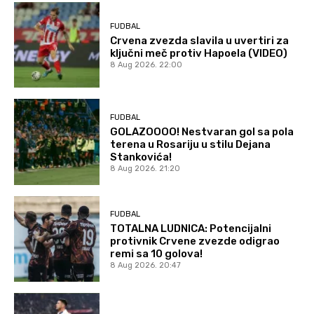
FUDBAL
Crvena zvezda slavila u uvertiri za
ključni meč protiv Hapoela (VIDEO)
8 Aug 2026. 22:00
FUDBAL
GOLAZOOOO! Nestvaran gol sa pola
terena u Rosariju u stilu Dejana
Stankovića!
8 Aug 2026. 21:20
FUDBAL
TOTALNA LUDNICA: Potencijalni
protivnik Crvene zvezde odigrao
remi sa 10 golova!
8 Aug 2026. 20:47