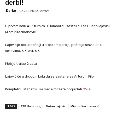
derbi!
Darko
25 Jul 2023. 22:59
U prvom kolu ATP turnira u Hamburgu sastali su se Dušan lajović i
Miomir Kecmanović.
Lajović je bio uspešniji u srpskom derbiju pošto je slavio 2:1 u
setovima, 3:6, 6:4, 6:3.
Meč je trajao 2 sata.
Lajović će u drugom kolu da se sastane sa Arturom Filom.
Kompletnu statistiku sa meča možete pogledati
OVDE.
TAGS
ATP Hamburg
Dušan Lajović
Miomir Kecmanović