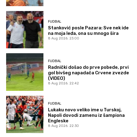
FUDBAL
Stanković posle Pazara: Sve nek ide
na moja leđa, ona su mnogo šira
8 Aug 2026. 23:00
FUDBAL
Radnički došao do prve pobede, prvi
gol bivšeg napadača Crvene zvezde
(VIDEO)
8 Aug 2026. 22:42
FUDBAL
Lukaku novo veliko ime u Turskoj,
Napoli dovodi zamenu iz šampiona
Engleske
8 Aug 2026. 22:30