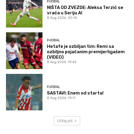
FUDBAL
NIŠTA OD ZVEZDE: Aleksa Terzić se
vraća u Seriju A!
8 Aug 2026. 20:16
FUDBAL
Hetafe je ozbiljan tim: Remi sa
ozbiljno pojačanim premijerligašem
(VIDEO)
8 Aug 2026. 19:45
FUDBAL
SASTAVI: Enem od starta!
8 Aug 2026. 19:11
Učitaj još