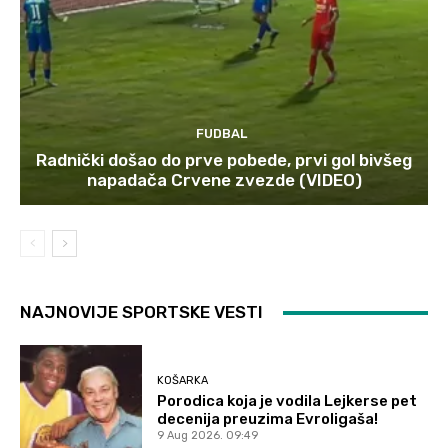
FUDBAL
Radnički došao do prve pobede, prvi gol bivšeg
napadača Crvene zvezde (VIDEO)
NAJNOVIJE SPORTSKE VESTI
KOŠARKA
Porodica koja je vodila Lejkerse pet
decenija preuzima Evroligaša!
9 Aug 2026. 09:49