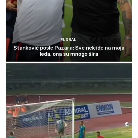
FUDBAL
Stanković posle Pazara: Sve nek ide na moja
leđa, ona su mnogo šira