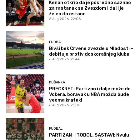
Kenan otkrio da je posredno saznao
za rastanak sa Zvezdom i da li je
želeo da ostane
6 Aug 2026. 22:08
FUDBAL
Bivši bek Crvene zvezde u Mladosti –
debituje protiv doskorašnjeg kluba
6 Aug 2026. 21:44
KOŠARKA
PREOKRET: Partizan i dalje može do
Vokera, boravak u NBA možda bude
veoma kratak!
6 Aug 2026. 21:06
FUDBAL
PARTIZAN – TOBOL, SASTAVI: Nvulu