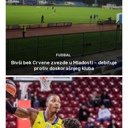
FUDBAL
Bivši bek Crvene zvezde u Mladosti – debituje
protiv doskorašnjeg kluba