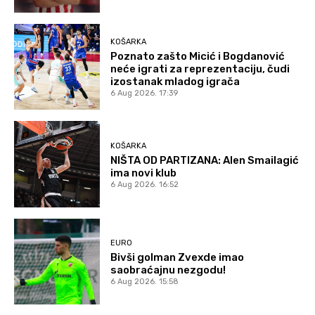
KOŠARKA
Poznato zašto Micić i Bogdanović
neće igrati za reprezentaciju, čudi
izostanak mladog igrača
6 Aug 2026. 17:39
KOŠARKA
NIŠTA OD PARTIZANA: Alen Smailagić
ima novi klub
6 Aug 2026. 16:52
EURO
Bivši golman Zvexde imao
saobraćajnu nezgodu!
6 Aug 2026. 15:58