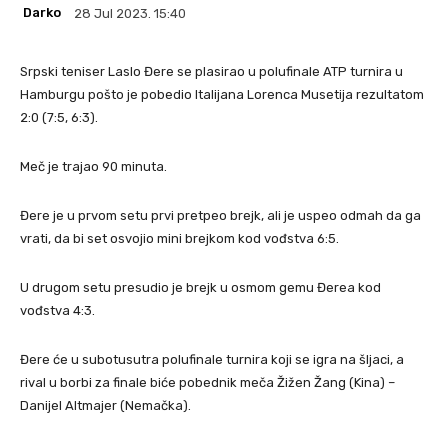
Darko
28 Jul 2023. 15:40
Srpski teniser Laslo Đere se plasirao u polufinale ATP turnira u
Hamburgu pošto je pobedio Italijana Lorenca Musetija rezultatom
2:0 (7:5, 6:3).
Meč je trajao 90 minuta.
Đere je u prvom setu prvi pretpeo brejk, ali je uspeo odmah da ga
vrati, da bi set osvojio mini brejkom kod vođstva 6:5.
U drugom setu presudio je brejk u osmom gemu Đerea kod
vođstva 4:3.
Đere će u subotusutra polufinale turnira koji se igra na šljaci, a
rival u borbi za finale biće pobednik meča Žižen Žang (Kina) –
Danijel Altmajer (Nemačka).