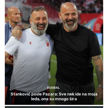
FUDBAL
Stanković posle Pazara: Sve nek ide na moja
leđa, ona su mnogo šira