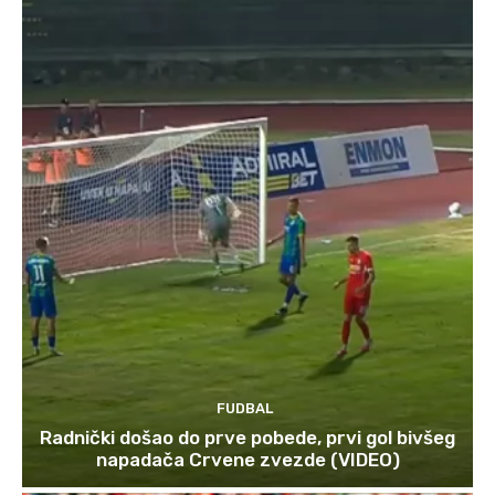
FUDBAL
Radnički došao do prve pobede, prvi gol bivšeg
napadača Crvene zvezde (VIDEO)