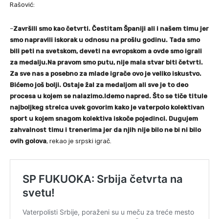
Rašović:
–
Završili smo kao četvrti. Čestitam Španiji ali i našem timu jer
smo napravili iskorak u odnosu na prošlu godinu. Tada smo
bili peti na svetskom, deveti na evropskom a ovde smo igrali
za medalju.Na pravom smo putu, nije mala stvar biti četvrti.
Za sve nas a posebno za mlade igrače ovo je veliko iskustvo.
Bićemo još bolji. Ostaje žal za medaljom ali sve je to deo
procesa u kojem se nalazimo.Idemo napred. Što se tiče titule
najboljkeg strelca uvek govorim kako je vaterpolo kolektivan
sport u kojem snagom kolektiva iskoče pojedinci. Dugujem
zahvalnost timu i trenerima jer da njih nije bilo ne bi ni bilo
ovih golova
, rekao je srpski igrač.