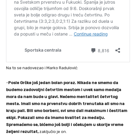
Na to se nadovezao i Marko Radulović:
–
Posle Grčke još jedan bolan poraz. Nikada ne smemo da
budemo zadovoljni četvrtim mestom i uvek samo medalja
mora da nam bude u glavi. Nećemo mentalitet četvrtog
mesta. Imali smo na prvenstvu dobrih trenutaka ali smo na
kraju pali. Bili smo borbeni, svi smo dali maksimum i čestitam
ekipi. Pokazali smo da imamo kvalitet za medalju.
Spremaćemo se, bićemo još bolji i očekujem u skorije vreme
željeni rezultat,
zaključio je on.