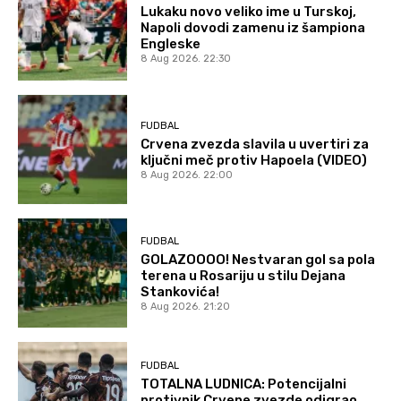
Lukaku novo veliko ime u Turskoj,
Napoli dovodi zamenu iz šampiona
Engleske
8 Aug 2026. 22:30
FUDBAL
Crvena zvezda slavila u uvertiri za
ključni meč protiv Hapoela (VIDEO)
8 Aug 2026. 22:00
FUDBAL
GOLAZOOOO! Nestvaran gol sa pola
terena u Rosariju u stilu Dejana
Stankovića!
8 Aug 2026. 21:20
FUDBAL
TOTALNA LUDNICA: Potencijalni
protivnik Crvene zvezde odigrao