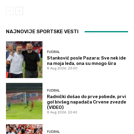
NAJNOVIJE SPORTSKE VESTI
FUDBAL
Stanković posle Pazara: Sve nek ide
na moja leđa, ona su mnogo šira
8 Aug 2026. 23:00
FUDBAL
Radnički došao do prve pobede, prvi
gol bivšeg napadača Crvene zvezde
(VIDEO)
8 Aug 2026. 22:42
FUDBAL