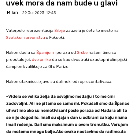
uvek mora da nam bude u glavi
Milan
29 Jul 2023. 12:45
Vaterpolo reprezentacija
Srbije
zauzela je četvrto mesto na
Svetskom prvenstvu
u Fukuoki.
Nakon duela sa
Španijom
i poraza od
Grčke
našem timu su
preostale još
dve prilike
da se kao dvostruki uzastopni olimpijski
šampion kvalifikuje za OI u Parizu.
Nakon utakmice, izjave su dali neki od reprezentativaca.
–
Videla se velika želja da osvojimo medalju i to me čini
zadovoljni. Ali ne pitamo se samo mi. Pokušali smo da Špance
uhvatimo ako su nemotivisani posle poraza od Mađara ali to
se nije dogodilo. Imali su sjajan dan u odbrani za koju nismo
imali rešenje. Dali smo maksimum u ovom trenutku. Verujem
da možemo mnogo bolje.Ako ovako nastavimo da radimo,da