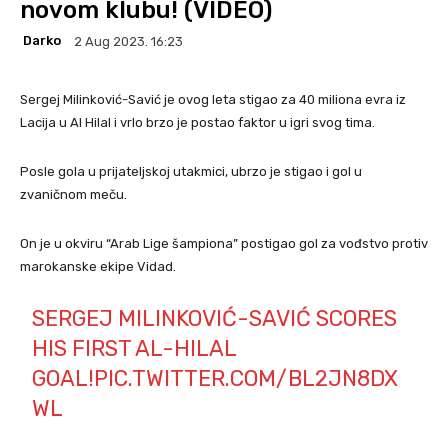
novom klubu! (VIDEO)
Darko
2 Aug 2023. 16:23
Sergej Milinković-Savić je ovog leta stigao za 40 miliona evra iz
Lacija u Al Hilal i vrlo brzo je postao faktor u igri svog tima.
Posle gola u prijateljskoj utakmici, ubrzo je stigao i gol u
zvaničnom meču.
On je u okviru “Arab Lige šampiona” postigao gol za vođstvo protiv
marokanske ekipe Vidad.
SERGEJ MILINKOVIĆ-SAVIĆ SCORES
HIS FIRST AL-HILAL
GOAL!
PIC.TWITTER.COM/BL2JN8DX
WL