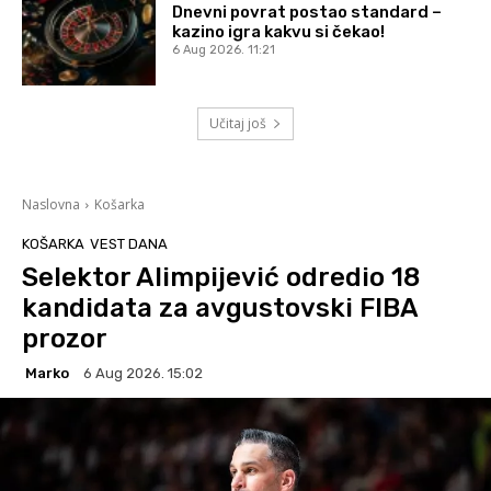
Dnevni povrat postao standard –
kazino igra kakvu si čekao!
6 Aug 2026. 11:21
Učitaj još