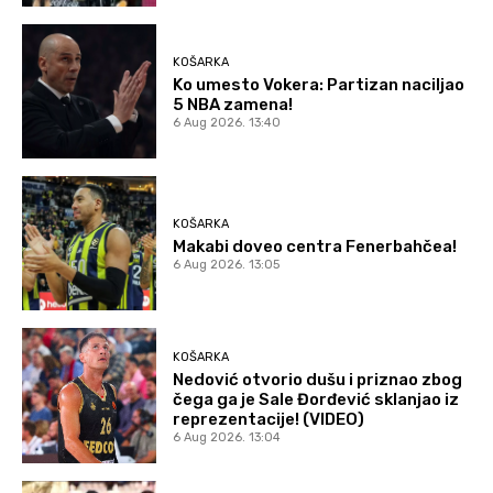
KOŠARKA
Ko umesto Vokera: Partizan naciljao
5 NBA zamena!
6 Aug 2026. 13:40
KOŠARKA
Makabi doveo centra Fenerbahčea!
6 Aug 2026. 13:05
KOŠARKA
Nedović otvorio dušu i priznao zbog
čega ga je Sale Đorđević sklanjao iz
reprezentacije! (VIDEO)
6 Aug 2026. 13:04