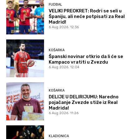
FUDBAL
VELIKI PREOKRET: Rodri se seli u
Španiju, ali neće potpisati za Real
Madrid!
6 Aug 2026. 12:36
KOŠARKA
Španski novinar otkrio da li će se
Kampaco vratiti u Zvezdu
6 Aug 2026. 12:04
KOŠARKA
DELIJE U DELIRIJUMU: Naredno
pojačanje Zvezde stiže iz Real
Madrida!
6 Aug 2026. 11:26
KLADIONICA