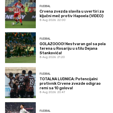
FUDBAL
Crvena zvezda slavila u uvertiri za
ključni meč protiv Hapoela (VIDEO)
8 Aug 2026. 22:00
FUDBAL
GOLAZOOOO! Nestvaran gol sa pola
terena u Rosariju u stilu Dejana
Stankovića!
8 Aug 2026. 21:20
FUDBAL
TOTALNA LUDNICA: Potencijalni
protivnik Crvene zvezde odigrao
remi sa 10 golova!
8 Aug 2026. 20:47
FUDBAL