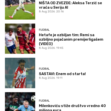
NIŠTA OD ZVEZDE: Aleksa Terzić se
vraća u Seriju A!
8 Aug 2026. 20:16
FUDBAL
Hetafe je ozbiljan tim: Remi sa
ozbiljno pojačanim premijerligašem
(VIDEO)
8 Aug 2026. 19:45
FUDBAL
SASTAVI: Enem od starta!
8 Aug 2026. 19:11
FUDBAL
Milenkoviću stiže društvo vredno 40
miliona evra