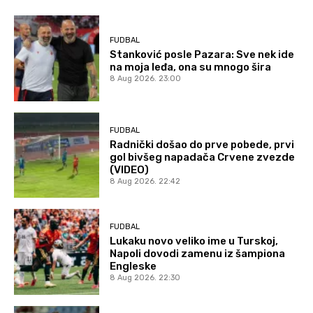
FUDBAL
Stanković posle Pazara: Sve nek ide
na moja leđa, ona su mnogo šira
8 Aug 2026. 23:00
FUDBAL
Radnički došao do prve pobede, prvi
gol bivšeg napadača Crvene zvezde
(VIDEO)
8 Aug 2026. 22:42
FUDBAL
Lukaku novo veliko ime u Turskoj,
Napoli dovodi zamenu iz šampiona
Engleske
8 Aug 2026. 22:30