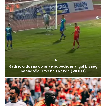
FUDBAL
Radnički došao do prve pobede, prvi gol bivšeg
napadača Crvene zvezde (VIDEO)