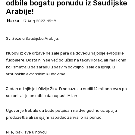
odbila bogatu ponudu iz Saudijske
Arabije!
Marko
17 Aug 2023. 15:18
Svi žeže u Saudijsku Arabiju.
Klubovi iz ove države ne žale para da dovedu najbolje evropske
fudbalere. Dosta njih se već odlučilo na takav korak, ali ima i onih
koji smatraju da zarađuju sasvim dovoljno i žele da igraju u
vrhunskim evropskim klubovima.
Jedan od njih je i Olivije Žiru. Francuzu su nudili 12 miliona evra po
sezoni, ali je on odbio da napusti Milan.
Ugovor je trebalo da bude potpisan na dve godinu uz opciju
produžetka ali se sjajni napadač zahvalio na ponudi.
Nije, ipak, sve u novcu.