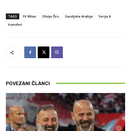
TAGS
FK Milan
Olivije Žiru
Saudijska Arabija
Serija A
transferi
POVEZANI ČLANCI