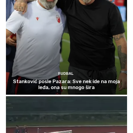
FUDBAL
Stanković posle Pazara: Sve nek ide na moja
leđa, ona su mnogo šira