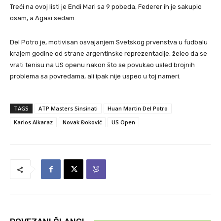
Treći na ovoj listi je Endi Mari sa 9 pobeda, Federer ih je sakupio
osam, a Agasi sedam.
Del Potro je, motivisan osvajanjem Svetskog prvenstva u fudbalu
krajem godine od strane argentinske reprezentacije, želeo da se
vrati tenisu na US openu nakon što se povukao usled brojnih
problema sa povredama, ali ipak nije uspeo u toj nameri.
TAGS
ATP Masters Sinsinati
Huan Martin Del Potro
Karlos Alkaraz
Novak Đoković
US Open