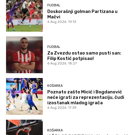
FUDBAL
Doskorašnji golman Partizana u
Mačvi
6 Aug 2026. 19:13
FUDBAL
Za Zvezdu ostao samo pusti san:
Filip Kostić potpisao!
6 Aug 2026. 18:27
KOŠARKA
Poznato zašto Micić i Bogdanović
neće igrati za reprezentaciju, čudi
izostanak mladog igrača
6 Aug 2026. 17:39
KOŠARKA