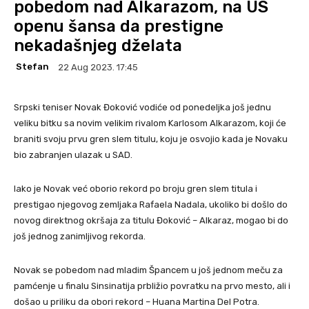
pobedom nad Alkarazom, na US
openu šansa da prestigne
nekadašnjeg dželata
Stefan
22 Aug 2023. 17:45
Srpski teniser Novak Đoković vodiće od ponedeljka još jednu
veliku bitku sa novim velikim rivalom Karlosom Alkarazom, koji će
braniti svoju prvu gren slem titulu, koju je osvojio kada je Novaku
bio zabranjen ulazak u SAD.
Iako je Novak već oborio rekord po broju gren slem titula i
prestigao njegovog zemljaka Rafaela Nadala, ukoliko bi došlo do
novog direktnog okršaja za titulu Đoković – Alkaraz, mogao bi do
još jednog zanimljivog rekorda.
Novak se pobedom nad mladim Špancem u još jednom meču za
pamćenje u finalu Sinsinatija prbližio povratku na prvo mesto, ali i
došao u priliku da obori rekord – Huana Martina Del Potra.