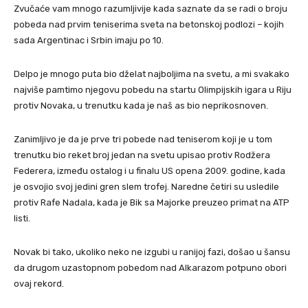
Zvučaće vam mnogo razumljivije kada saznate da se radi o broju
pobeda nad prvim teniserima sveta na betonskoj podlozi – kojih
sada Argentinac i Srbin imaju po 10.
Delpo je mnogo puta bio dželat najboljima na svetu, a mi svakako
najviše pamtimo njegovu pobedu na startu Olimpijskih igara u Riju
protiv Novaka, u trenutku kada je naš as bio neprikosnoven.
Zanimljivo je da je prve tri pobede nad teniserom koji je u tom
trenutku bio reket broj jedan na svetu upisao protiv Rodžera
Federera, između ostalog i u finalu US opena 2009. godine, kada
je osvojio svoj jedini gren slem trofej. Naredne četiri su usledile
protiv Rafe Nadala, kada je Bik sa Majorke preuzeo primat na ATP
listi.
Novak bi tako, ukoliko neko ne izgubi u ranijoj fazi, došao u šansu
da drugom uzastopnom pobedom nad Alkarazom potpuno obori
ovaj rekord.