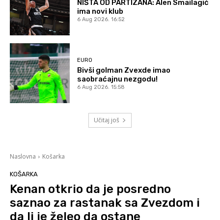
NIŠTA OD PARTIZANA: Alen Smailagić
ima novi klub
6 Aug 2026. 16:52
EURO
Bivši golman Zvexde imao
saobraćajnu nezgodu!
6 Aug 2026. 15:58
Učitaj još