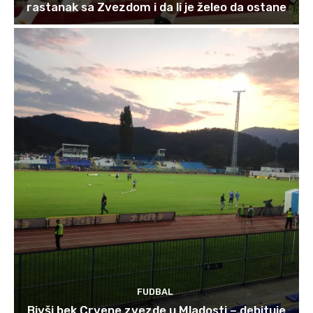
rastanak sa Zvezdom i da li je želeo da ostane
FUDBAL
Bivši bek Crvene zvezde u Mladosti – debituje