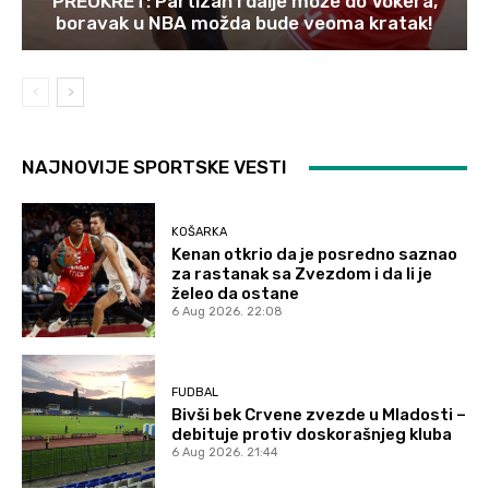
PREOKRET: Partizan i dalje može do Vokera,
boravak u NBA možda bude veoma kratak!
NAJNOVIJE SPORTSKE VESTI
KOŠARKA
Kenan otkrio da je posredno saznao
za rastanak sa Zvezdom i da li je
želeo da ostane
6 Aug 2026. 22:08
FUDBAL
Bivši bek Crvene zvezde u Mladosti –
debituje protiv doskorašnjeg kluba
6 Aug 2026. 21:44