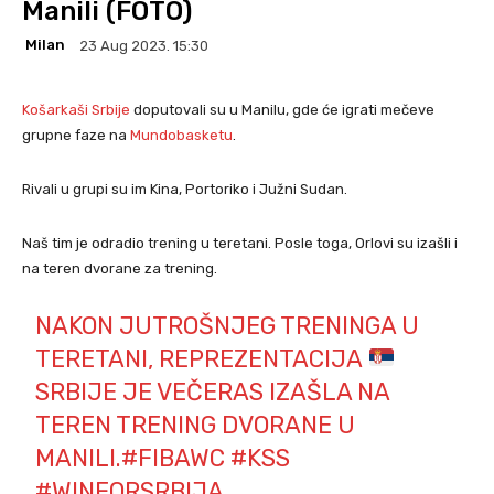
Manili (FOTO)
Milan
23 Aug 2023. 15:30
Košarkaši Srbije
doputovali su u Manilu, gde će igrati mečeve
grupne faze na
Mundobasketu
.
Rivali u grupi su im Kina, Portoriko i Južni Sudan.
Naš tim je odradio trening u teretani. Posle toga, Orlovi su izašli i
na teren dvorane za trening.
NAKON JUTROŠNJEG TRENINGA U
TERETANI, REPREZENTACIJA
SRBIJE JE VEČERAS IZAŠLA NA
TEREN TRENING DVORANE U
MANILI.
#FIBAWC
#KSS
#WINFORSRBIJA