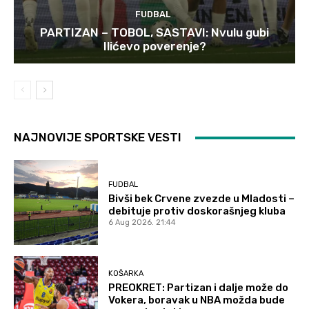
FUDBAL
PARTIZAN – TOBOL, SASTAVI: Nvulu gubi
Ilićevo poverenje?
NAJNOVIJE SPORTSKE VESTI
FUDBAL
Bivši bek Crvene zvezde u Mladosti –
debituje protiv doskorašnjeg kluba
6 Aug 2026. 21:44
KOŠARKA
PREOKRET: Partizan i dalje može do
Vokera, boravak u NBA možda bude