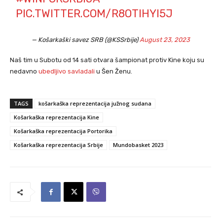
PIC.TWITTER.COM/R8OTIHYI5J
— Košarkaški savez SRB (@KSSrbije)
August 23, 2023
Naš tim u Subotu od 14 sati otvara šampionat protiv Kine koju su
nedavno
ubedljivo savladali
u Šen Ženu.
TAGS
košarkaška reprezentacija južnog sudana
Košarkaška reprezentacija Kine
Košarkaška reprezentacija Portorika
Košarkaška reprezentacija Srbije
Mundobasket 2023