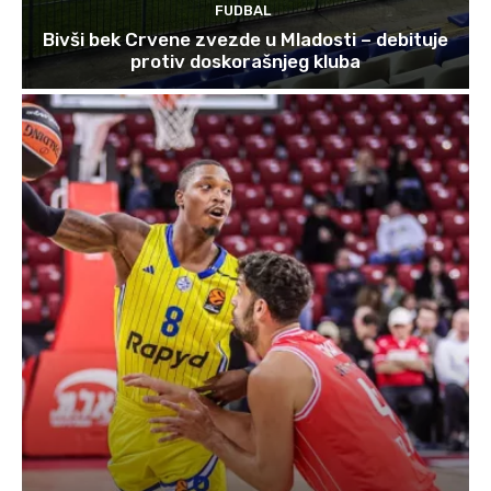
FUDBAL
Bivši bek Crvene zvezde u Mladosti – debituje
protiv doskorašnjeg kluba