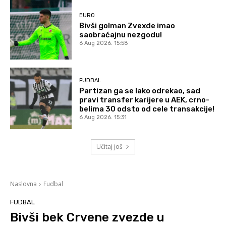
EURO
Bivši golman Zvexde imao
saobraćajnu nezgodu!
6 Aug 2026. 15:58
FUDBAL
Partizan ga se lako odrekao, sad
pravi transfer karijere u AEK, crno-
belima 30 odsto od cele transakcije!
6 Aug 2026. 15:31
Učitaj još