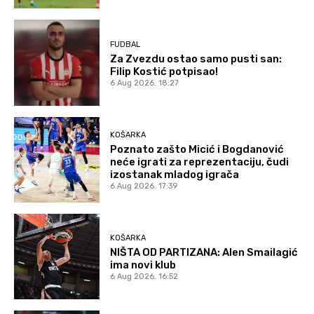
FUDBAL
Za Zvezdu ostao samo pusti san:
Filip Kostić potpisao!
6 Aug 2026. 18:27
KOŠARKA
Poznato zašto Micić i Bogdanović
neće igrati za reprezentaciju, čudi
izostanak mladog igrača
6 Aug 2026. 17:39
KOŠARKA
NIŠTA OD PARTIZANA: Alen Smailagić
ima novi klub
6 Aug 2026. 16:52