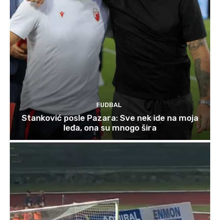
FUDBAL
Stanković posle Pazara: Sve nek ide na moja
leđa, ona su mnogo šira