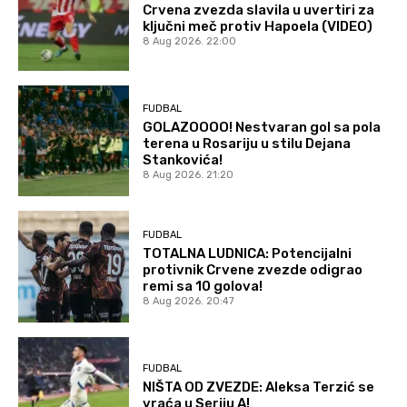
Crvena zvezda slavila u uvertiri za
ključni meč protiv Hapoela (VIDEO)
8 Aug 2026. 22:00
FUDBAL
GOLAZOOOO! Nestvaran gol sa pola
terena u Rosariju u stilu Dejana
Stankovića!
8 Aug 2026. 21:20
FUDBAL
TOTALNA LUDNICA: Potencijalni
protivnik Crvene zvezde odigrao
remi sa 10 golova!
8 Aug 2026. 20:47
FUDBAL
NIŠTA OD ZVEZDE: Aleksa Terzić se
vraća u Seriju A!