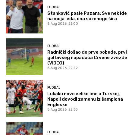
FUDBAL
Stanković posle Pazara: Sve nek ide
na moja leđa, ona su mnogo šira
8 Aug 2026. 23:00
FUDBAL
Radnički došao do prve pobede, prvi
gol bivšeg napadača Crvene zvezde
(VIDEO)
8 Aug 2026. 22:42
FUDBAL
Lukaku novo veliko ime u Turskoj,
Napoli dovodi zamenu iz šampiona
Engleske
8 Aug 2026. 22:30
FUDBAL