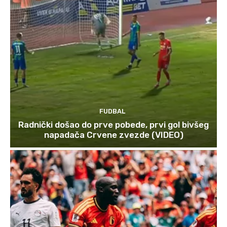
FUDBAL
Radnički došao do prve pobede, prvi gol bivšeg
napadača Crvene zvezde (VIDEO)