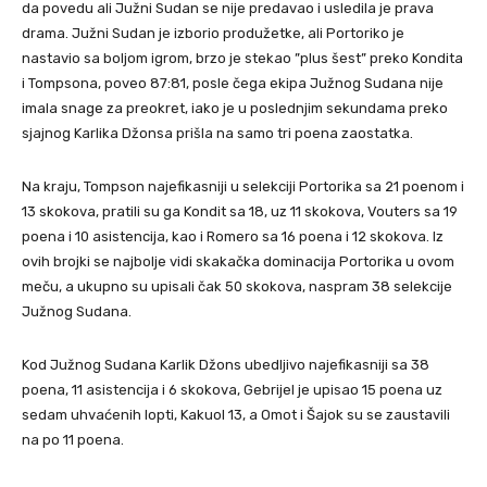
da povedu ali Južni Sudan se nije predavao i usledila je prava
drama. Južni Sudan je izborio produžetke, ali Portoriko je
nastavio sa boljom igrom, brzo je stekao ”plus šest” preko Kondita
i Tompsona, poveo 87:81, posle čega ekipa Južnog Sudana nije
imala snage za preokret, iako je u poslednjim sekundama preko
sjajnog Karlika Džonsa prišla na samo tri poena zaostatka.
Na kraju, Tompson najefikasniji u selekciji Portorika sa 21 poenom i
13 skokova, pratili su ga Kondit sa 18, uz 11 skokova, Vouters sa 19
poena i 10 asistencija, kao i Romero sa 16 poena i 12 skokova. Iz
ovih brojki se najbolje vidi skakačka dominacija Portorika u ovom
meču, a ukupno su upisali čak 50 skokova, naspram 38 selekcije
Južnog Sudana.
Kod Južnog Sudana Karlik Džons ubedljivo najefikasniji sa 38
poena, 11 asistencija i 6 skokova, Gebrijel je upisao 15 poena uz
sedam uhvaćenih lopti, Kakuol 13, a Omot i Šajok su se zaustavili
na po 11 poena.