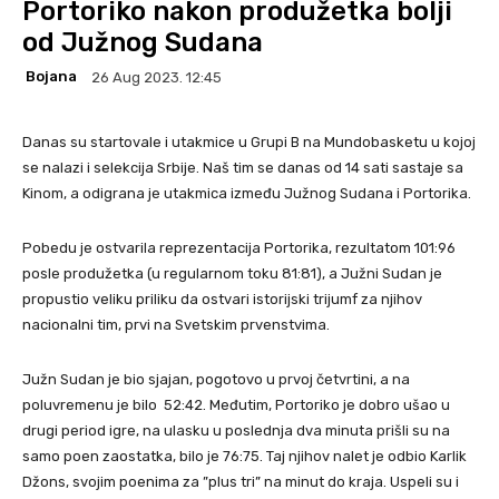
Portoriko nakon produžetka bolji
od Južnog Sudana
Bojana
26 Aug 2023. 12:45
Danas su startovale i utakmice u Grupi B na Mundobasketu u kojoj
se nalazi i selekcija Srbije. Naš tim se danas od 14 sati sastaje sa
Kinom, a odigrana je utakmica između Južnog Sudana i Portorika.
Pobedu je ostvarila reprezentacija Portorika, rezultatom 101:96
posle produžetka (u regularnom toku 81:81), a Južni Sudan je
propustio veliku priliku da ostvari istorijski trijumf za njihov
nacionalni tim, prvi na Svetskim prvenstvima.
Južn Sudan je bio sjajan, pogotovo u prvoj četvrtini, a na
poluvremenu je bilo 52:42. Međutim, Portoriko je dobro ušao u
drugi period igre, na ulasku u poslednja dva minuta prišli su na
samo poen zaostatka, bilo je 76:75. Taj njihov nalet je odbio Karlik
Džons, svojim poenima za ”plus tri” na minut do kraja. Uspeli su i