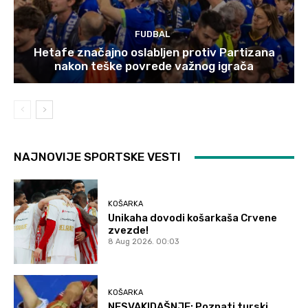
FUDBAL
Hetafe značajno oslabljen protiv Partizana
nakon teške povrede važnog igrača
NAJNOVIJE SPORTSKE VESTI
KOŠARKA
Unikaha dovodi košarkaša Crvene
zvezde!
8 Aug 2026. 00:03
KOŠARKA
NESVAKIDAŠNJE: Poznati turski