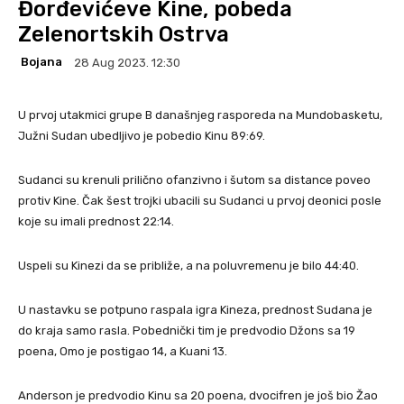
Đorđevićeve Kine, pobeda
Zelenortskih Ostrva
Bojana
28 Aug 2023. 12:30
U prvoj utakmici grupe B današnjeg rasporeda na Mundobasketu,
Južni Sudan ubedljivo je pobedio Kinu 89:69.
Sudanci su krenuli prilično ofanzivno i šutom sa distance poveo
protiv Kine. Čak šest trojki ubacili su Sudanci u prvoj deonici posle
koje su imali prednost 22:14.
Uspeli su Kinezi da se približe, a na poluvremenu je bilo 44:40.
U nastavku se potpuno raspala igra Kineza, prednost Sudana je
do kraja samo rasla. Pobednički tim je predvodio Džons sa 19
poena, Omo je postigao 14, a Kuani 13.
Anderson je predvodio Kinu sa 20 poena, dvocifren je još bio Žao