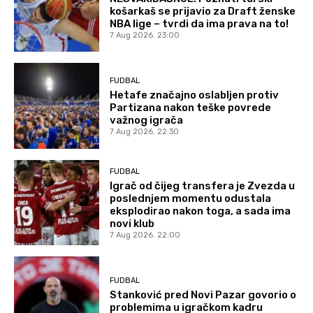
košarkaš se prijavio za Draft ženske
NBA lige – tvrdi da ima prava na to!
7 Aug 2026. 23:00
FUDBAL
Hetafe značajno oslabljen protiv
Partizana nakon teške povrede
važnog igrača
7 Aug 2026. 22:30
FUDBAL
Igrač od čijeg transfera je Zvezda u
poslednjem momentu odustala
eksplodirao nakon toga, a sada ima
novi klub
7 Aug 2026. 22:00
FUDBAL
Stanković pred Novi Pazar govorio o
problemima u igračkom kadru