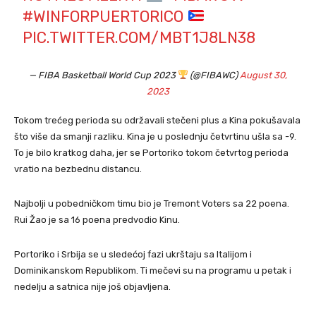
#WINFORPUERTORICO
PIC.TWITTER.COM/MBT1J8LN38
— FIBA Basketball World Cup 2023
(@FIBAWC)
August 30,
2023
Tokom trećeg perioda su održavali stečeni plus a Kina pokušavala
što više da smanji razliku. Kina je u poslednju četvrtinu ušla sa -9.
To je bilo kratkog daha, jer se Portoriko tokom četvrtog perioda
vratio na bezbednu distancu.
Najbolji u pobedničkom timu bio je Tremont Voters sa 22 poena.
Rui Žao je sa 16 poena predvodio Kinu.
Portoriko i Srbija se u sledećoj fazi ukrštaju sa Italijom i
Dominikanskom Republikom. Ti mečevi su na programu u petak i
nedelju a satnica nije još objavljena.