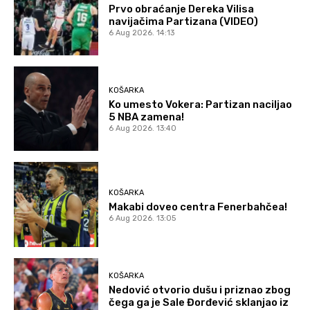
Prvo obraćanje Dereka Vilisa
navijačima Partizana (VIDEO)
6 Aug 2026. 14:13
KOŠARKA
Ko umesto Vokera: Partizan naciljao
5 NBA zamena!
6 Aug 2026. 13:40
KOŠARKA
Makabi doveo centra Fenerbahčea!
6 Aug 2026. 13:05
KOŠARKA
Nedović otvorio dušu i priznao zbog
čega ga je Sale Đorđević sklanjao iz