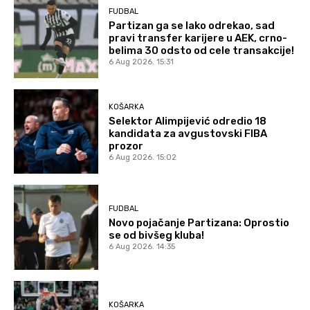
FUDBAL
Partizan ga se lako odrekao, sad
pravi transfer karijere u AEK, crno-
belima 30 odsto od cele transakcije!
6 Aug 2026. 15:31
KOŠARKA
Selektor Alimpijević odredio 18
kandidata za avgustovski FIBA
prozor
6 Aug 2026. 15:02
FUDBAL
Novo pojačanje Partizana: Oprostio
se od bivšeg kluba!
6 Aug 2026. 14:35
KOŠARKA