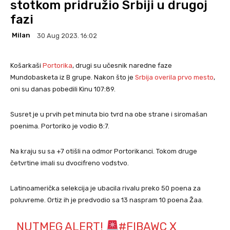
stotkom pridružio Srbiji u drugoj
fazi
Milan
30 Aug 2023. 16:02
Košarkaši
Portorika
, drugi su učesnik naredne faze
Mundobasketa iz B grupe. Nakon što je
Srbija overila prvo mesto
,
oni su danas pobedili Kinu 107:89.
Susret je u prvih pet minuta bio tvrd na obe strane i siromašan
poenima. Portoriko je vodio 8:7.
Na kraju su sa +7 otišli na odmor Portorikanci. Tokom druge
četvrtine imali su dvocifreno vođstvo.
Latinoamerička selekcija je ubacila rivalu preko 50 poena za
poluvreme. Ortiz ih je predvodio sa 13 naspram 10 poena Žaa.
NUTMEG ALERT!
#FIBAWC
X