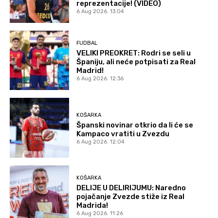
reprezentacije! (VIDEO)
6 Aug 2026. 13:04
FUDBAL
VELIKI PREOKRET: Rodri se seli u
Španiju, ali neće potpisati za Real
Madrid!
6 Aug 2026. 12:36
KOŠARKA
Španski novinar otkrio da li će se
Kampaco vratiti u Zvezdu
6 Aug 2026. 12:04
KOŠARKA
DELIJE U DELIRIJUMU: Naredno
pojačanje Zvezde stiže iz Real
Madrida!
6 Aug 2026. 11:26