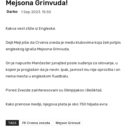
Mejsona Grinvuda!
Darko
1 Sep 2023. 15:50
Kakva vest stiže iz Engleske.
Dejli Mejl piše da Crvena zveda je među klubovima koja želi potpis
engleskog igrača Mejsona Grinvuda.
On je napustio Mančester junajted posle suđenja za silovanje, u
kojem je proglašen da je nevin. Ipak, javnost mu nije oprostila i on
nema mesta u engleskom fuadbalu.
Pored Zvezde zainteresovani su Olimpijakos i Bešiktaš.
Kako prenose mediji, njegova plata je oko 750 hiljada evra.
TAGS
FK Crvena zvezda
Mejson Grinvud