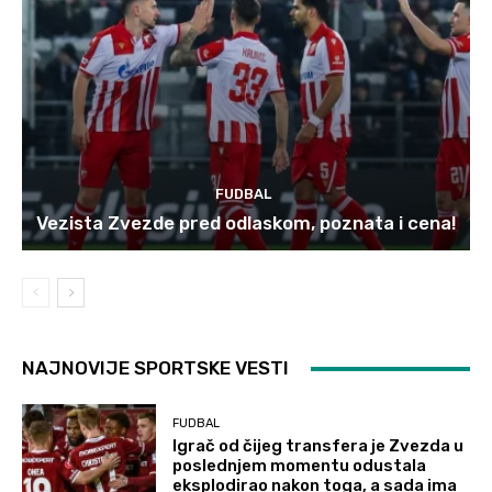
FUDBAL
Vezista Zvezde pred odlaskom, poznata i cena!
NAJNOVIJE SPORTSKE VESTI
FUDBAL
Igrač od čijeg transfera je Zvezda u
poslednjem momentu odustala
eksplodirao nakon toga, a sada ima