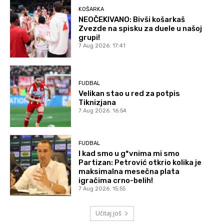
KOŠARKA
NEOČEKIVANO: Bivši košarkaš
Zvezde na spisku za duele u našoj
grupi!
7 Aug 2026. 17:41
FUDBAL
Velikan stao u red za potpis
Tiknizjana
7 Aug 2026. 16:54
FUDBAL
I kad smo u g*vnima mi smo
Partizan: Petrović otkrio kolika je
maksimalna mesečna plata
igračima crno-belih!
7 Aug 2026. 15:55
Učitaj još