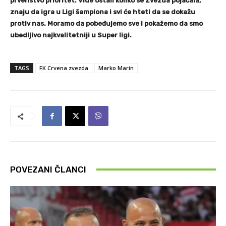
prvenstvo prioritet. Vide ostali koliko se Zvezda pojačala,
znaju da igra u Ligi šampiona i svi će hteti da se dokažu
protiv nas. Moramo da pobeđujemo sve i pokažemo da smo
ubedljivo najkvalitetniji u Super ligi.
TAGS
FK Crvena zvezda
Marko Marin
POVEZANI ČLANCI