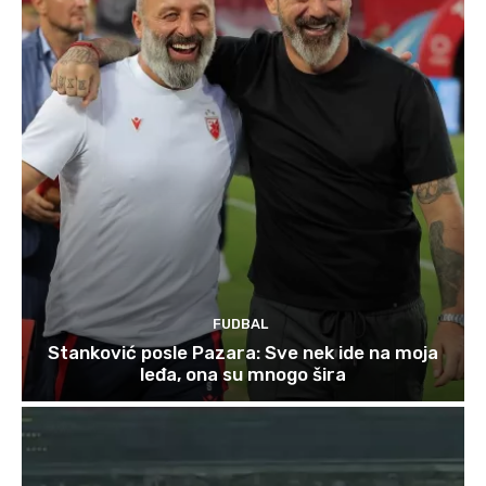
FUDBAL
Stanković posle Pazara: Sve nek ide na moja
leđa, ona su mnogo šira