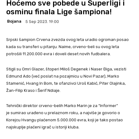
Hoćemo sve pobede u Superligi i
osminu finala Lige šampiona!
Bojana
5 Sep 2023. 19:00
Srpski šampion Crvena zvezda ovog leta uradio ogroman posao
kada su transferi u pitanju. Naime, crveno-beli su ovog leta
potrošili 11.200.000 evra i doveli deset novih fudbalera.
Stigli su Omri Glazer, štoperi Miloš Degenek i Naser Điga, vezisti
Edmund Ado (već poslat na pozajmicu u Novi Pazar), Marko
Stamenić, Hvang In Bom, te ofanzivci Uroš Kabić, Piter Olajinka,
Žan-Filip Kraso i Šerif Ndiaje.
Tehnički direktor crveno-belih Marko Marin je za “Informer”
je sumirao urađeno u prelaznom roku, a najviše je govorio o
Korejcu Hvangu plaćenom 5.000.000 evra, koji je tako postao
najskuplje plaćeni igrač u istoriji kluba.