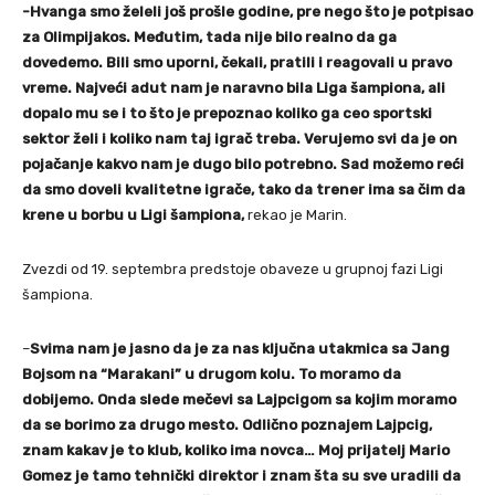
-Hvanga smo želeli još prošle godine, pre nego što je potpisao
za Olimpijakos. Međutim, tada nije bilo realno da ga
dovedemo. Bili smo uporni, čekali, pratili i reagovali u pravo
vreme. Najveći adut nam je naravno bila Liga šampiona, ali
dopalo mu se i to što je prepoznao koliko ga ceo sportski
sektor želi i koliko nam taj igrač treba. Verujemo svi da je on
pojačanje kakvo nam je dugo bilo potrebno. Sad možemo reći
da smo doveli kvalitetne igrače, tako da trener ima sa čim da
krene u borbu u Ligi šampiona,
rekao je Marin.
Zvezdi od 19. septembra predstoje obaveze u grupnoj fazi Ligi
šampiona.
–
Svima nam je jasno da je za nas ključna utakmica sa Jang
Bojsom na “Marakani” u drugom kolu. To moramo da
dobijemo. Onda slede mečevi sa Lajpcigom sa kojim moramo
da se borimo za drugo mesto. Odlično poznajem Lajpcig,
znam kakav je to klub, koliko ima novca… Moj prijatelj Mario
Gomez je tamo tehnički direktor i znam šta su sve uradili da