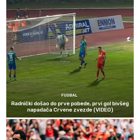
FUDBAL
Radnički došao do prve pobede, prvi gol bivšeg
napadača Crvene zvezde (VIDEO)