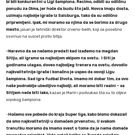
bi bili konkurentni u Ligi šampiona. Recimo, odbili su odličnu
ponudu za Olma, jer hoće da budu što jači. Novca imaju dosta,
uzimaju najbolje igrače iz Salcburga, tako da su odlično
pripremljeni. Ipak, mi moramo sa njima da se borimo za drugo
mesto
, jasan je tehnički direktor crveno-belih, koji se posebno
osvrnuo na susret protiv Sitija.
-Naravno da se nećemo predati kad izađemo na megdan
Sitiju, ali igramo sa najboljom ekipom na svetu. I Siti je
godinama ulagao, doveo najboljeg trenera na svetu, dovodio
najkvalitetnije igrače i konačno je uspeo da osvoji Ligu
šampiona. Sad igra fudbal života. Imamo mi dobar tim, za ovo
naše podneblje ubedljivo najbolji, ali moramo biti realni – sa
Sitijem neće biti lako,
kazao je Marin i podvukao šta su to ciljevi
srpskog šampiona:
–
Hoćemo sve pobede do kraja Super lige, kako bismo dokazali
da smo najkvalitetniji u domaćem prvenstvu. U svakom
trenutku moramo da imamo svest o tome da je nama domaće