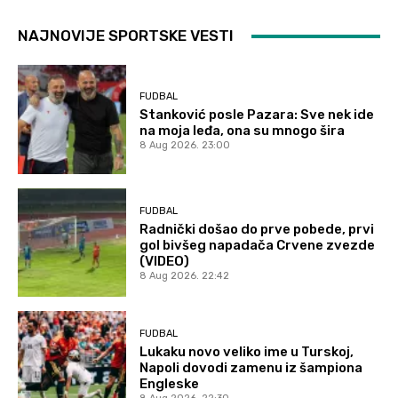
NAJNOVIJE SPORTSKE VESTI
FUDBAL
Stanković posle Pazara: Sve nek ide
na moja leđa, ona su mnogo šira
8 Aug 2026. 23:00
FUDBAL
Radnički došao do prve pobede, prvi
gol bivšeg napadača Crvene zvezde
(VIDEO)
8 Aug 2026. 22:42
FUDBAL
Lukaku novo veliko ime u Turskoj,
Napoli dovodi zamenu iz šampiona
Engleske