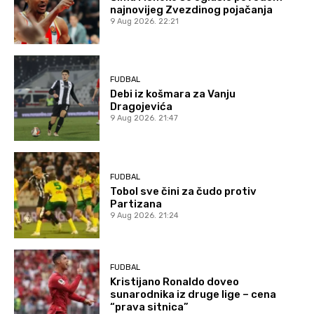
najnovijeg Zvezdinog pojačanja
9 Aug 2026. 22:21
FUDBAL
Debi iz košmara za Vanju
Dragojevića
9 Aug 2026. 21:47
FUDBAL
Tobol sve čini za čudo protiv
Partizana
9 Aug 2026. 21:24
FUDBAL
Kristijano Ronaldo doveo
sunarodnika iz druge lige – cena
“prava sitnica”