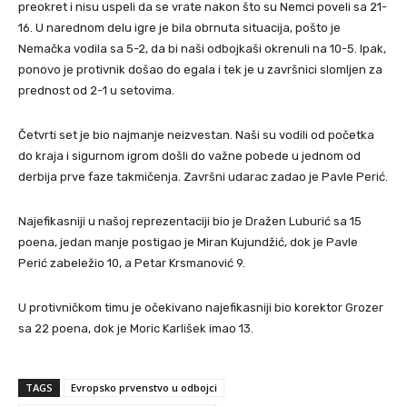
preokret i nisu uspeli da se vrate nakon što su Nemci poveli sa 21-
16. U narednom delu igre je bila obrnuta situacija, pošto je
Nemačka vodila sa 5-2, da bi naši odbojkaši okrenuli na 10-5. Ipak,
ponovo je protivnik došao do egala i tek je u završnici slomljen za
prednost od 2-1 u setovima.
Četvrti set je bio najmanje neizvestan. Naši su vodili od početka
do kraja i sigurnom igrom došli do važne pobede u jednom od
derbija prve faze takmičenja. Završni udarac zadao je Pavle Perić.
Najefikasniji u našoj reprezentaciji bio je Dražen Luburić sa 15
poena, jedan manje postigao je Miran Kujundžić, dok je Pavle
Perić zabeležio 10, a Petar Krsmanović 9.
U protivničkom timu je očekivano najefikasniji bio korektor Grozer
sa 22 poena, dok je Moric Karlišek imao 13.
TAGS
Evropsko prvenstvo u odbojci