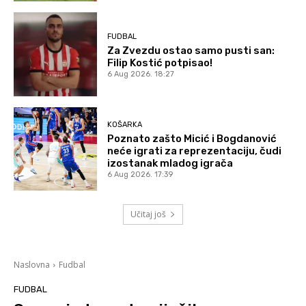
FUDBAL
Za Zvezdu ostao samo pusti san:
Filip Kostić potpisao!
6 Aug 2026. 18:27
KOŠARKA
Poznato zašto Micić i Bogdanović
neće igrati za reprezentaciju, čudi
izostanak mladog igrača
6 Aug 2026. 17:39
Učitaj još