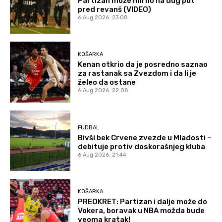
Partizan može mirno na dug put
pred revanš (VIDEO)
6 Aug 2026. 23:08
KOŠARKA
Kenan otkrio da je posredno saznao
za rastanak sa Zvezdom i da li je
želeo da ostane
6 Aug 2026. 22:08
FUDBAL
Bivši bek Crvene zvezde u Mladosti –
debituje protiv doskorašnjeg kluba
6 Aug 2026. 21:44
KOŠARKA
PREOKRET: Partizan i dalje može do
Vokera, boravak u NBA možda bude
veoma kratak!