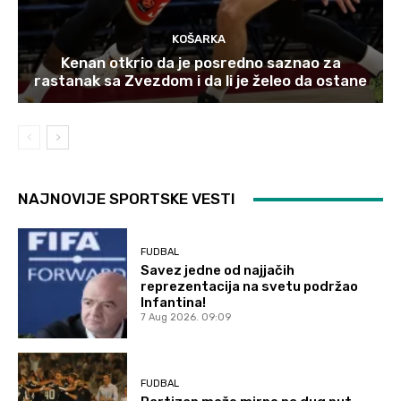
KOŠARKA
Kenan otkrio da je posredno saznao za
rastanak sa Zvezdom i da li je želeo da ostane
NAJNOVIJE SPORTSKE VESTI
FUDBAL
Savez jedne od najjačih
reprezentacija na svetu podržao
Infantina!
7 Aug 2026. 09:09
FUDBAL