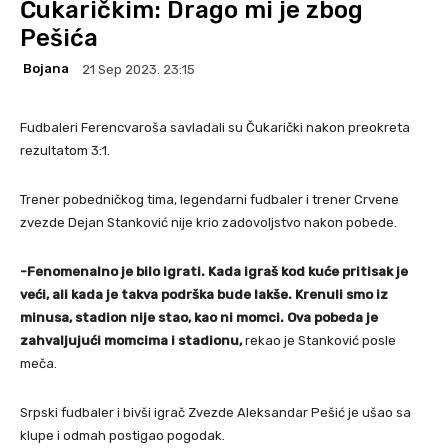
Čukaričkim: Drago mi je zbog
Pešića
Bojana
21 Sep 2023. 23:15
Fudbaleri Ferencvaroša savladali su Čukarički nakon preokreta
rezultatom 3:1.
Trener pobedničkog tima, legendarni fudbaler i trener Crvene
zvezde Dejan Stanković nije krio zadovoljstvo nakon pobede.
-Fenomenalno je bilo igrati. Kada igraš kod kuće pritisak je
veći, ali kada je takva podrška bude lakše. Krenuli smo iz
minusa, stadion nije stao, kao ni momci. Ova pobeda je
zahvaljujući momcima i stadionu,
rekao je Stanković posle
meča.
Srpski fudbaler i bivši igrač Zvezde Aleksandar Pešić je ušao sa
klupe i odmah postigao pogodak.