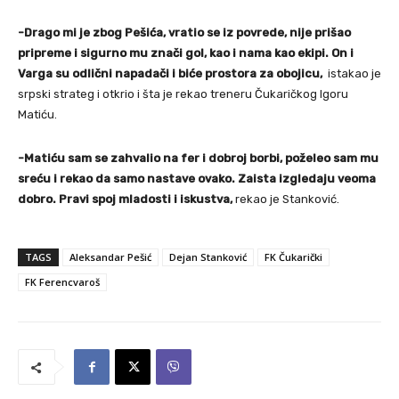
-Drago mi je zbog Pešića, vratio se iz povrede, nije prišao
pripreme i sigurno mu znači gol, kao i nama kao ekipi. On i
Varga su odlični napadači i biće prostora za obojicu,
istakao je
srpski strateg i otkrio i šta je rekao treneru Čukaričkog Igoru
Matiću.
-Matiću sam se zahvalio na fer i dobroj borbi, poželeo sam mu
sreću i rekao da samo nastave ovako. Zaista izgledaju veoma
dobro. Pravi spoj mladosti i iskustva,
rekao je Stanković.
TAGS
Aleksandar Pešić
Dejan Stanković
FK Čukarički
FK Ferencvaroš