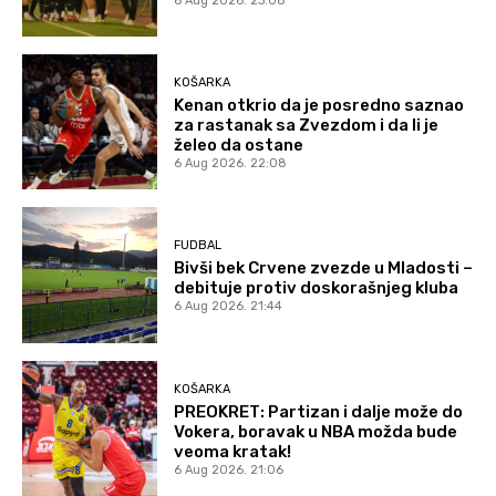
6 Aug 2026. 23:08
KOŠARKA
Kenan otkrio da je posredno saznao
za rastanak sa Zvezdom i da li je
želeo da ostane
6 Aug 2026. 22:08
FUDBAL
Bivši bek Crvene zvezde u Mladosti –
debituje protiv doskorašnjeg kluba
6 Aug 2026. 21:44
KOŠARKA
PREOKRET: Partizan i dalje može do
Vokera, boravak u NBA možda bude
veoma kratak!
6 Aug 2026. 21:06