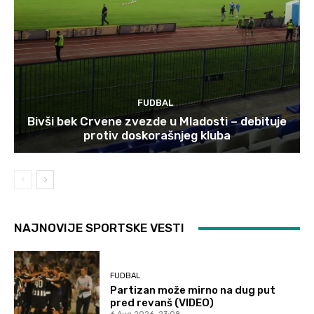
FUDBAL
Bivši bek Crvene zvezde u Mladosti – debituje
protiv doskorašnjeg kluba
NAJNOVIJE SPORTSKE VESTI
FUDBAL
Partizan može mirno na dug put
pred revanš (VIDEO)