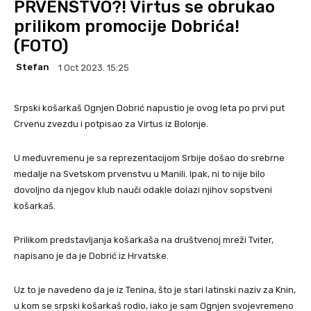
PRVENSTVO?! Virtus se obrukao
prilikom promocije Dobrića!
(FOTO)
Stefan
1 Oct 2023. 15:25
Srpski košarkaš Ognjen Dobrić napustio je ovog leta po prvi put
Crvenu zvezdu i potpisao za Virtus iz Bolonje.
U međuvremenu je sa reprezentacijom Srbije došao do srebrne
medalje na Svetskom prvenstvu u Manili. Ipak, ni to nije bilo
dovoljno da njegov klub nauči odakle dolazi njihov sopstveni
košarkaš.
Prilikom predstavljanja košarkaša na društvenoj mreži Tviter,
napisano je da je Dobrić iz Hrvatske.
Uz to je navedeno da je iz Tenina, što je stari latinski naziv za Knin,
u kom se srpski košarkaš rodio, iako je sam Ognjen svojevremeno