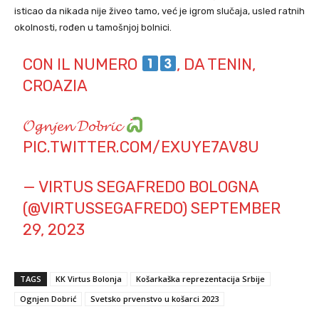
isticao da nikada nije živeo tamo, već je igrom slučaja, usled ratnih
okolnosti, rođen u tamošnjoj bolnici.
CON IL NUMERO
, DA TENIN,
CROAZIA
𝓞𝓰𝓷𝓳𝓮𝓷 𝓓𝓸𝓫𝓻𝓲𝓬
PIC.TWITTER.COM/EXUYE7AV8U
— VIRTUS SEGAFREDO BOLOGNA
(@VIRTUSSEGAFREDO)
SEPTEMBER
29, 2023
TAGS
KK Virtus Bolonja
Košarkaška reprezentacija Srbije
Ognjen Dobrić
Svetsko prvenstvo u košarci 2023