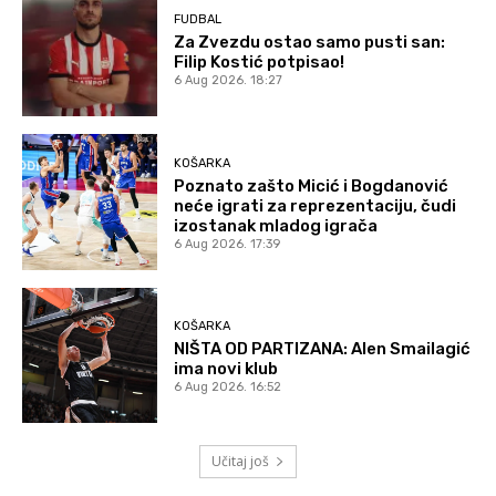
FUDBAL
Za Zvezdu ostao samo pusti san:
Filip Kostić potpisao!
6 Aug 2026. 18:27
KOŠARKA
Poznato zašto Micić i Bogdanović
neće igrati za reprezentaciju, čudi
izostanak mladog igrača
6 Aug 2026. 17:39
KOŠARKA
NIŠTA OD PARTIZANA: Alen Smailagić
ima novi klub
6 Aug 2026. 16:52
Učitaj još