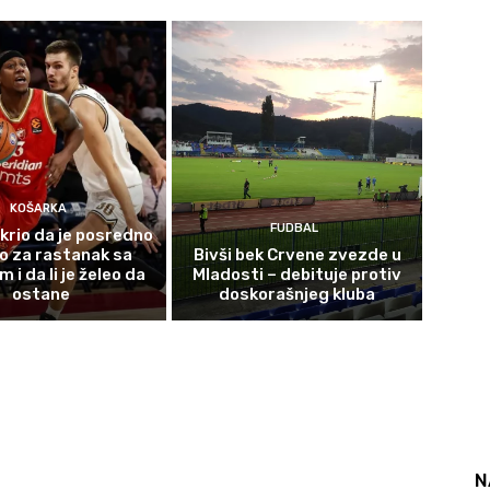
KOŠARKA
FUDBAL
krio da je posredno
o za rastanak sa
Bivši bek Crvene zvezde u
i da li je želeo da
Mladosti – debituje protiv
ostane
doskorašnjeg kluba