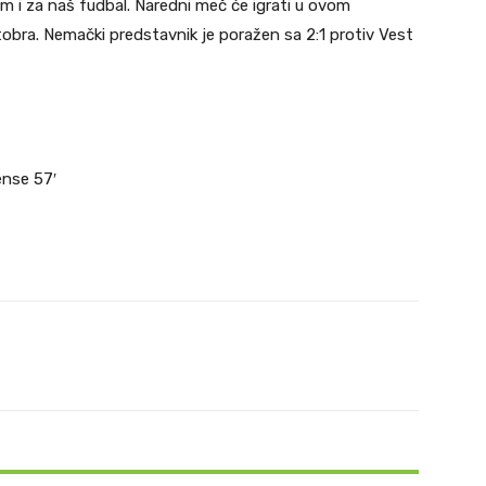
m i za naš fudbal. Naredni meč će igrati u ovom
obra. Nemački predstavnik je poražen sa 2:1 protiv Vest
ense 57′