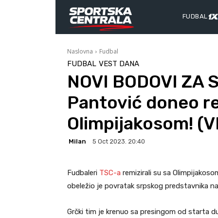
FUDBAL
Naslovna
Fudbal
FUDBAL
VEST DANA
NOVI BODOVI ZA 
Pantović doneo r
Olimpijakosom! (V
Milan
5 Oct 2023. 20:40
Fudbaleri
TSC-a
remizirali su sa Olimpijakos
obeležio je povratak srpskog predstavnika nak
Grčki tim je krenuo sa presingom od starta due