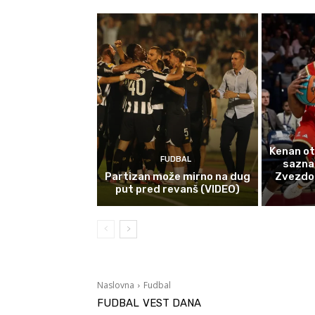
Kenan ot
FUDBAL
sazna
Partizan može mirno na dug
Zvezdom 
put pred revanš (VIDEO)