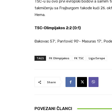
TSC-u su ovo prvi evropski bodovi a samim ti
takmičenju sa Frajburgom takođe kući 26. okt
Hema.
TSC-Olimpijakos 2:2 (0:1)
Đakovac 57′, Pantović 90′- Masuras 17′, Pod
TAGS
FK Olimpijakos
FK TSC
Liga Evrope
Share
POVEZANI ČLANCI