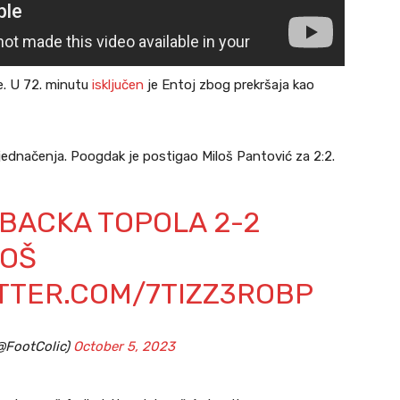
e. U 72. minutu
isključen
je Entoj zbog prekršaja kao
jednačenja. Poogdak je postigao Miloš Pantović za 2:2.
SC BACKA TOPOLA 2-2
LOŠ
ITTER.COM/7TIZZ3ROBP
@FootColic)
October 5, 2023