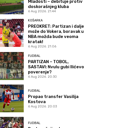
Mladosti – debituje protiv
doskorašnjeg kluba
6 Aug 2026. 21:44
KOŠARKA
PREOKRET: Partizan i dalje
može do Vokera, boravak u
NBA možda bude veoma
kratak!
6 Aug 2026. 21:06
FUDBAL
PARTIZAN – TOBOL,
SASTAVI: Nvulu gubi Ilićevo
poverenje?
6 Aug 2026. 20:30
FUDBAL
Propao transfer Vasilija
Kostova
6 Aug 2026. 20:03
FUDBAL