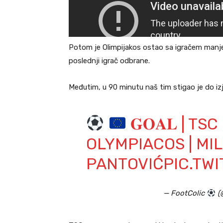
Potom je Olimpijakos ostao sa igračem manj
poslednji igrač odbrane.
Međutim, u 90 minutu naš tim stigao je do iz
𝐆𝐎𝐀𝐋 | T
OLYMPIACOS | MI
PANTOVIĆ
PIC.TW
— FootColic
(