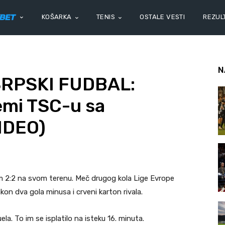
KOŠARKA
TENIS
OSTALE VESTI
REZULT
N
SRPSKI FUDBAL:
emi TSC-u sa
IDEO)
om 2:2 na svom terenu. Meč drugog kola Lige Evrope
on dva gola minusa i crveni karton rivala.
la. To im se isplatilo na isteku 16. minuta.