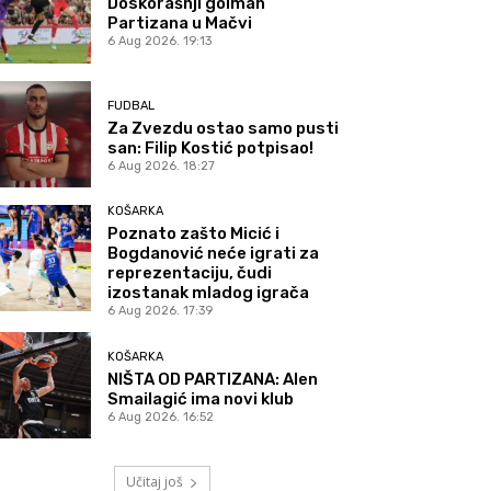
Doskorašnji golman
Partizana u Mačvi
6 Aug 2026. 19:13
FUDBAL
Za Zvezdu ostao samo pusti
san: Filip Kostić potpisao!
6 Aug 2026. 18:27
KOŠARKA
Poznato zašto Micić i
Bogdanović neće igrati za
reprezentaciju, čudi
izostanak mladog igrača
6 Aug 2026. 17:39
KOŠARKA
NIŠTA OD PARTIZANA: Alen
Smailagić ima novi klub
6 Aug 2026. 16:52
Učitaj još