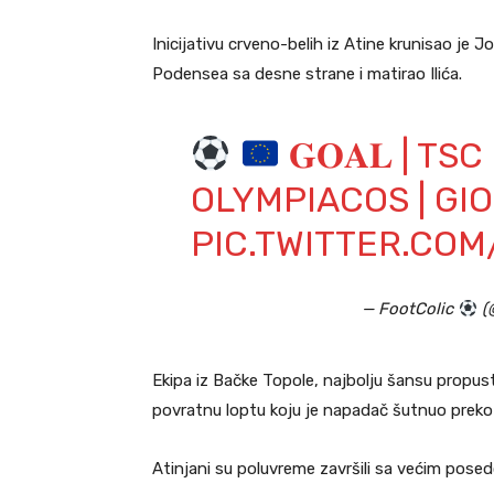
Inicijativu crveno-belih iz Atine krunisao je 
Podensea sa desne strane i matirao Ilića.
𝐆𝐎𝐀𝐋 | T
OLYMPIACOS | G
PIC.TWITTER.CO
— FootColic
(
Ekipa iz Bačke Topole, najbolju šansu propust
povratnu loptu koju je napadač šutnuo preko 
Atinjani su poluvreme završili sa većim pose