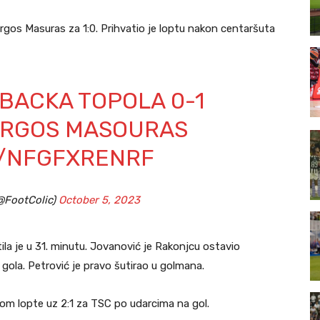
Jorgos Masuras za 1:0. Prihvatio je loptu nakon centaršuta
SC BACKA TOPOLA 0-1
IORGOS MASOURAS
M/NFGFXRENRF
@FootColic)
October 5, 2023
ila je u 31. minutu. Jovanović je Rakonjcu ostavio
gola. Petrović je pravo šutirao u golmana.
dom lopte uz 2:1 za TSC po udarcima na gol.