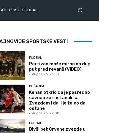
ATI UŽIVO | FUDBAL
AJNOVIJE SPORTSKE VESTI
FUDBAL
Partizan može mirno na dug
put pred revanš (VIDEO)
6 Aug 2026. 23:08
KOŠARKA
Kenan otkrio da je posredno
saznao za rastanak sa
Zvezdom i da li je želeo da
ostane
6 Aug 2026. 22:08
FUDBAL
Bivši bek Crvene zvezde u