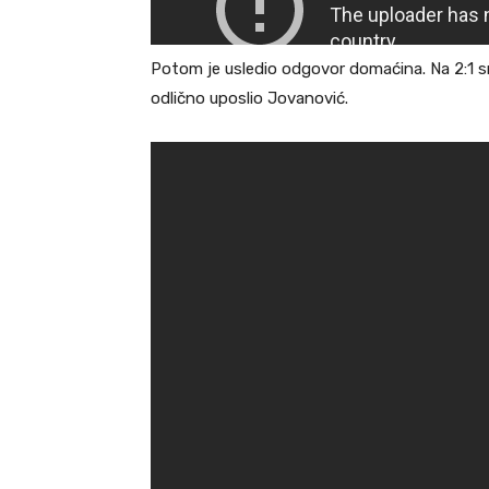
Potom je usledio odgovor domaćina. Na 2:1 sm
odlično uposlio Jovanović.