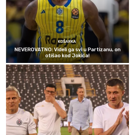
KOŠARKA
NEVEROVATNO: Videli ga svi u Partizanu, on
otišao kod Jokića!