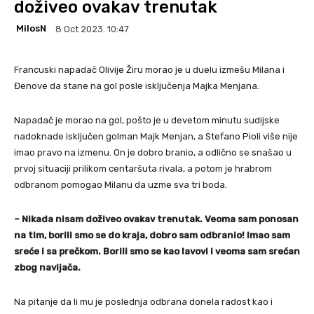
doživeo ovakav trenutak
MilosN
8 Oct 2023. 10:47
Francuski napadač Olivije Žiru morao je u duelu izmešu Milana i
Đenove da stane na gol posle isključenja Majka Menjana.
Napadač je morao na gol, pošto je u devetom minutu sudijske
nadoknade isključen golman Majk Menjan, a Stefano Pioli više nije
imao pravo na izmenu. On je dobro branio, a odlično se snašao u
prvoj situaciji prilikom centaršuta rivala, a potom je hrabrom
odbranom pomogao Milanu da uzme sva tri boda.
– Nikada nisam doživeo ovakav trenutak. Veoma sam ponosan
na tim, borili smo se do kraja, dobro sam odbranio! Imao sam
sreće i sa prečkom. Borili smo se kao lavovi i veoma sam srećan
zbog navijača.
Na pitanje da li mu je poslednja odbrana donela radost kao i