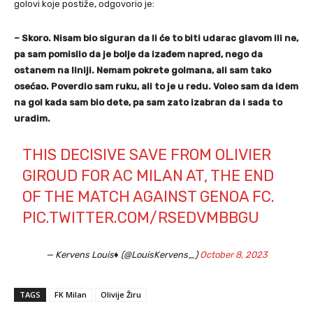
golovi koje postiže, odgovorio je:
– Skoro. Nisam bio siguran da li će to biti udarac glavom ili ne,
pa sam pomislio da je bolje da izađem napred, nego da
ostanem na liniji. Nemam pokrete golmana, ali sam tako
osećao. Poverdio sam ruku, ali to je u redu. Voleo sam da idem
na gol kada sam bio dete, pa sam zato izabran da i sada to
uradim.
THIS DECISIVE SAVE FROM OLIVIER
GIROUD FOR AC MILAN AT, THE END
OF THE MATCH AGAINST GENOA FC.
PIC.TWITTER.COM/RSEDVMBBGU
— Kervens Louis♦️ (@LouisKervens_)
October 8, 2023
TAGS
FK Milan
Olivije Žiru