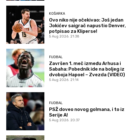
KOŠARKA
Ovo niko nije očekivao: Još jedan
Jokićev saigrač napustio Denver,
potpisao za Kliperse!
5 Aug 2026. 21:38
FUDBAL
Završen 1. meč između Arhusa i
Sabaha: Pobednik ide na boljeg iz
dvoboja Hapoel – Zvezda (VIDEO)
5 Aug 2026. 21:14
FUDBAL
PSŽ doveo novog golmana, i to iz
Serije A!
5 Aug 2026. 20:37