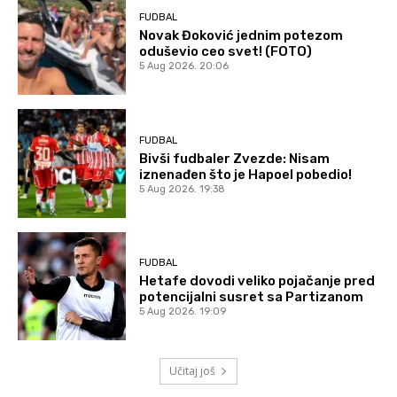
FUDBAL
Novak Đoković jednim potezom
oduševio ceo svet! (FOTO)
5 Aug 2026. 20:06
FUDBAL
Bivši fudbaler Zvezde: Nisam
iznenađen što je Hapoel pobedio!
5 Aug 2026. 19:38
FUDBAL
Hetafe dovodi veliko pojačanje pred
potencijalni susret sa Partizanom
5 Aug 2026. 19:09
Učitaj još