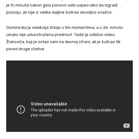
je tri minuta nakon gola ponovo sebi uspeo lako da izgradi
poziciju, ali nije iz velike daljine šutirao dovoljno snažno.
Dominirala je selekcija Srbije u tim momentima, a u 26. minutu
umalo nije udvostručena prednost. Tadić je odlično video
Živkovića, koji je ostao sam na desnoj strani, ali je šutirao tik
pored druge stative.