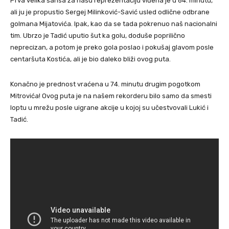
Prva velika šansa za našu reprezentaciju viđena je u 64. minutu,
ali ju je propustio Sergej Milinković-Savić usled odlične odbrane
golmana Mijatovića. Ipak, kao da se tada pokrenuo naš nacionalni
tim. Ubrzo je Tadić uputio šut ka golu, doduše poprilično
neprecizan, a potom je preko gola poslao i pokušaj glavom posle
centaršuta Kostića, ali je bio daleko bliži ovog puta.
Konačno je prednost vraćena u 74. minutu drugim pogotkom
Mitrovića! Ovog puta je na našem rekorderu bilo samo da smesti
loptu u mrežu posle uigrane akcije u kojoj su učestvovali Lukić i
Tadić.