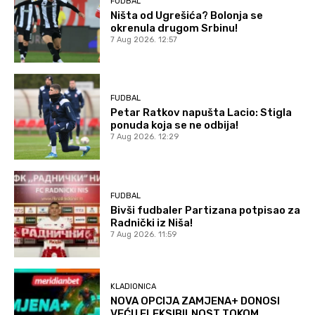
FUDBAL
Ništa od Ugrešića? Bolonja se
okrenula drugom Srbinu!
7 Aug 2026. 12:57
FUDBAL
Petar Ratkov napušta Lacio: Stigla
ponuda koja se ne odbija!
7 Aug 2026. 12:29
FUDBAL
Bivši fudbaler Partizana potpisao za
Radnički iz Niša!
7 Aug 2026. 11:59
KLADIONICA
NOVA OPCIJA ZAMJENA+ DONOSI
VEĆU FLEKSIBILNOST TOKOM