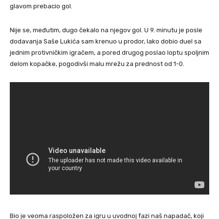
glavom prebacio gol.
Nije se, međutim, dugo čekalo na njegov gol. U 9. minutu je posle
dodavanja Saše Lukića sam krenuo u prodor, lako dobio duel sa
jednim protivničkim igračem, a pored drugog poslao loptu spoljnim
delom kopačke, pogodivši malu mrežu za prednost od 1-0.
Bio je veoma raspoložen za igru u uvodnoj fazi naš napadač, koji