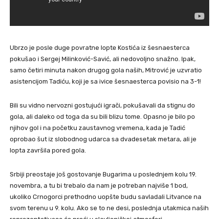
Ubrzo je posle duge povratne lopte Kostića iz šesnaesterca
pokušao i Sergej Milinković-Savić, ali nedovoljno snažno. Ipak,
samo četiri minuta nakon drugog gola naših, Mitrović je uzvratio
asistencijom Tadiću, koji je sa ivice šesnaesterca povisio na 3-1!
Bili su vidno nervozni gostujući igrači, pokušavali da stignu do
gola, ali daleko od toga da su bili blizu tome. Opasno je bilo po
njihov gol i na početku zaustavnog vremena, kada je Tadić
oprobao šut iz slobodnog udarca sa dvadesetak metara, ali je
lopta završila pored gola.
Srbiji preostaje još gostovanje Bugarima u poslednjem kolu 19.
novembra, a tu bi trebalo da nam je potreban najviše 1 bod,
ukoliko Crnogorci prethodno uopšte budu savladali Litvance na
svom terenu u 9. kolu. Ako se to ne desi, poslednja utakmica naših