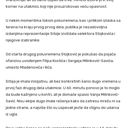
korner na utakmici, koji nije prouzrokovao veću opasnost.
U nekim momentima tokom poluvremena, kao i prilikom izlaska sa
terena na kraju prvog prvog dela, publika je nezadovoljna
izdanjima reprezentacije Srbije izviždala selektora Stojkovića i
njegove izabranike.
Od starta drugog poluvremena Stojković je pokušao da pojača
ofanzivu uvođenjem Filipa Kostića i Sergeja Milinković-Savića,
umesto Mladenovića i Ilića.
Srbija je imala inicijativu, ali bez konkretnih šansi dugo vremena u
prvoj fazi drugog dela utakmice. U 60. minutu ponovo je to moglo
da bude kažnjeno u kontri, ali je domaće spasio Vanja Milinković-
Savić. Nisu ekipe dugo imale rešenja kako da zatresu mrežu ni sa
jedne strane, a najviše što su uspevali jeste da stignu do udarca
iz ugla.