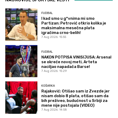
FUDBAL
I kad smo u g*vnima mi smo
Partizan: Petrović otkrio kolika je
maksimalna mesečna plata
igračima crno-belih!
7 Aug 2026. 15:55
FUDBAL
NAKON POTPISA VINISIJUSA: Arsenal
se okreće novoj meti, Arteta
naciljao napadača Barse!
7 Aug 2026. 15:29
KOŠARKA
Rajaković: Otišao sam iz Zvezde jer
nisam dobio 8 plata, otišao sam da
bih preživeo, budućnost u Srbiji za
mene nije postojala (VIDEO)
7 Aug 2026. 14:58