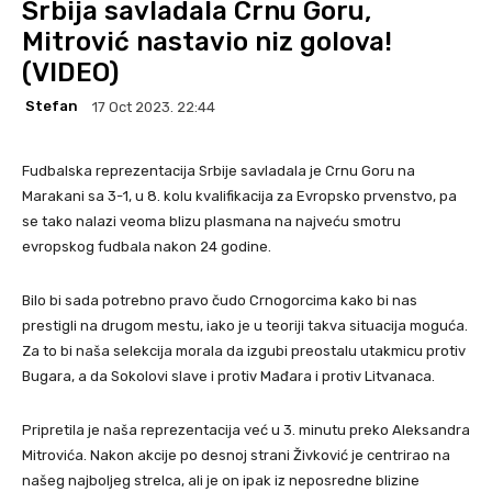
Srbija savladala Crnu Goru,
Mitrović nastavio niz golova!
(VIDEO)
Stefan
17 Oct 2023. 22:44
Fudbalska reprezentacija Srbije savladala je Crnu Goru na
Marakani sa 3-1, u 8. kolu kvalifikacija za Evropsko prvenstvo, pa
se tako nalazi veoma blizu plasmana na najveću smotru
evropskog fudbala nakon 24 godine.
Bilo bi sada potrebno pravo čudo Crnogorcima kako bi nas
prestigli na drugom mestu, iako je u teoriji takva situacija moguća.
Za to bi naša selekcija morala da izgubi preostalu utakmicu protiv
Bugara, a da Sokolovi slave i protiv Mađara i protiv Litvanaca.
Pripretila je naša reprezentacija već u 3. minutu preko Aleksandra
Mitrovića. Nakon akcije po desnoj strani Živković je centrirao na
našeg najboljeg strelca, ali je on ipak iz neposredne blizine