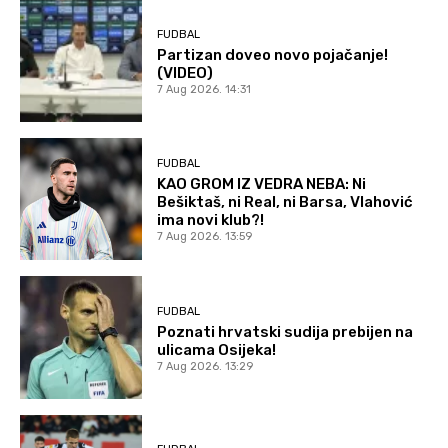
FUDBAL
Partizan doveo novo pojačanje!
(VIDEO)
7 Aug 2026. 14:31
FUDBAL
KAO GROM IZ VEDRA NEBA: Ni
Bešiktaš, ni Real, ni Barsa, Vlahović
ima novi klub?!
7 Aug 2026. 13:59
FUDBAL
Poznati hrvatski sudija prebijen na
ulicama Osijeka!
7 Aug 2026. 13:29