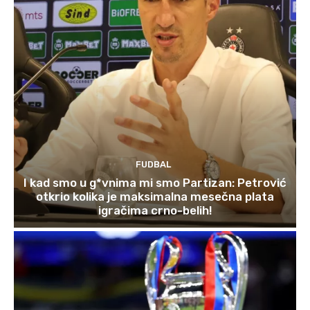
FUDBAL
I kad smo u g*vnima mi smo Partizan: Petrović
otkrio kolika je maksimalna mesečna plata
igračima crno-belih!