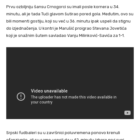
Prvu ozbiljniju šansu Crnogorci su imali posle kornera u 34.
minutu, ali je tada Tući glavom šutirao pored gola. Međutim, ovo su
bili momenti gostiju, koji su već u 36. minutu ipak uspeli da stignu
do izjednačenja. U kontri je Marušić proigrao Stevana Jovetića
koji je snažnim šutem savladao Vanju Milinković-Savića za 1-1.
Srpski fudbaleri su u završnici poluvremena ponovo krenuli
ofanzivnije, ali su samo uspeli da u 42. minutu izbore prvi svoj