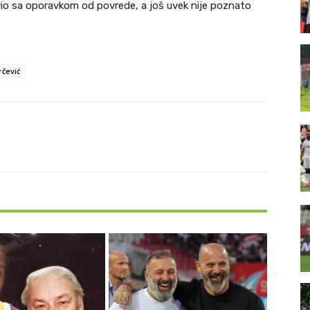
avio sa oporavkom od povrede, a još uvek nije poznato
rčević