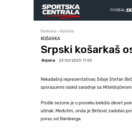
FUDBAL
Naslovna
Košarka
KOŠARKA
Srpski košarkaš o
Bojana
23 Oct 2023. 17:50
Nekadašnji reprezentativac Srbije Stefan Birč
sporazumni raskid saradnje sa Miteldojčerom
Prošle sezone je u proseku beležio devet poe
učinak. Međutim, onda je Birčević zadobio pov
poraz od Bamberga.