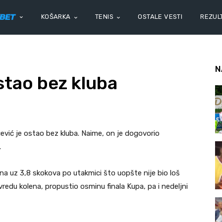
KOŠARKA
TENIS
OSTALE VESTI
REZULT
N
stao bez kluba
ević je ostao bez kluba. Naime, on je dogovorio
.
na uz 3,8 skokova po utakmici što uopšte nije bio loš
redu kolena, propustio osminu finala Kupa, pa i nedeljni