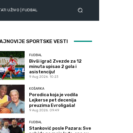
ATI UŽIVO | FUDBAL
AJNOVIJE SPORTSKE VESTI
FUDBAL
Bivši igrač Zvezde za 12
minuta upisao 2 gola i
asistenciju!
9 Aug 2026. 10:23
KOŠARKA
Porodica koja je vodila
Lejkerse pet decenija
preuzima Evroligaša!
9 Aug 2026. 09:49
FUDBAL
Stanković posle Pazara: Sve