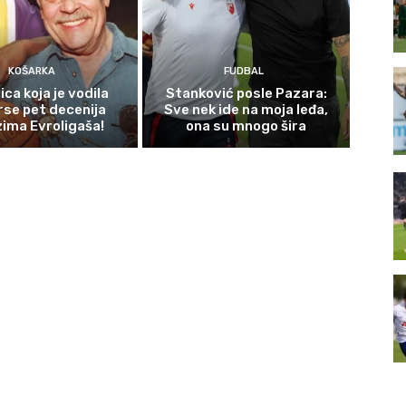
KOŠARKA
FUDBAL
ca koja je vodila
Stanković posle Pazara:
rse pet decenija
Sve nek ide na moja leđa,
ima Evroligaša!
ona su mnogo šira