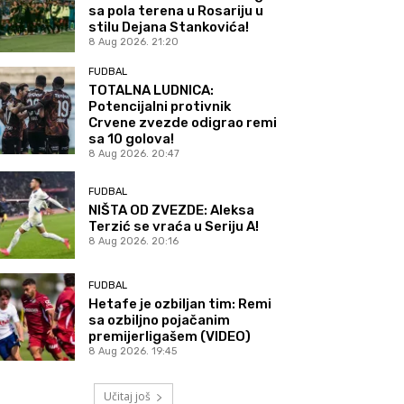
sa pola terena u Rosariju u
stilu Dejana Stankovića!
8 Aug 2026. 21:20
FUDBAL
TOTALNA LUDNICA:
Potencijalni protivnik
Crvene zvezde odigrao remi
sa 10 golova!
8 Aug 2026. 20:47
FUDBAL
NIŠTA OD ZVEZDE: Aleksa
Terzić se vraća u Seriju A!
8 Aug 2026. 20:16
FUDBAL
Hetafe je ozbiljan tim: Remi
sa ozbiljno pojačanim
premijerligašem (VIDEO)
8 Aug 2026. 19:45
Učitaj još