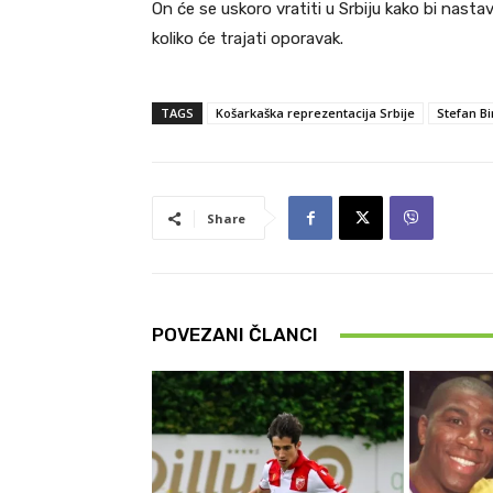
On će se uskoro vratiti u Srbiju kako bi nast
koliko će trajati oporavak.
TAGS
Košarkaška reprezentacija Srbije
Stefan Bi
Share
POVEZANI ČLANCI