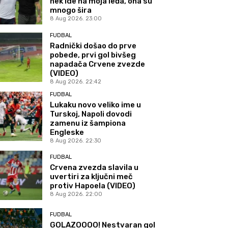
nek ide na moja leđa, ona su
mnogo šira
8 Aug 2026. 23:00
FUDBAL
Radnički došao do prve
pobede, prvi gol bivšeg
napadača Crvene zvezde
(VIDEO)
8 Aug 2026. 22:42
FUDBAL
Lukaku novo veliko ime u
Turskoj, Napoli dovodi
zamenu iz šampiona
Engleske
8 Aug 2026. 22:30
FUDBAL
Crvena zvezda slavila u
uvertiri za ključni meč
protiv Hapoela (VIDEO)
8 Aug 2026. 22:00
FUDBAL
GOLAZOOOO! Nestvaran gol