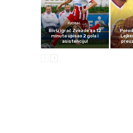
FUDBAL
Bivši igrač Zvezde za 12
Porodi
minuta upisao 2 gola i
Lejke
asistenciju!
preuz