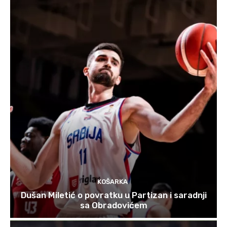
KOŠARKA
Dušan Miletić o povratku u Partizan i saradnji
sa Obradovićem