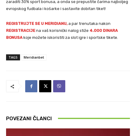
zaraditi 30% sport bonusa, a onda se prepustite čarima najboljeg
evropskog fudbala i košarke i sastavite dobitan tiket!
REGISTRUJTE SE U MERIDIANU,
a par trenutaka nakon
REGISTRACIJE
na vaš korisnički nalog stiže
4.000 DINARA
BONUSA
koje možete iskoristiti za slot igre i sportske tikete.
TAGS
Meridianbet
POVEZANI ČLANCI