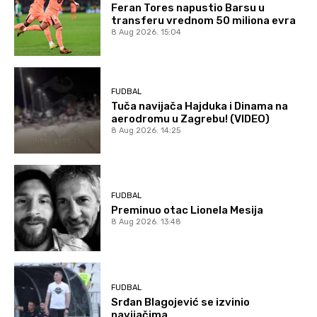
Feran Tores napustio Barsu u
transferu vrednom 50 miliona evra
8 Aug 2026. 15:04
FUDBAL
Tuča navijača Hajduka i Dinama na
aerodromu u Zagrebu! (VIDEO)
8 Aug 2026. 14:25
FUDBAL
Preminuo otac Lionela Mesija
8 Aug 2026. 13:48
FUDBAL
Srđan Blagojević se izvinio
navijačima