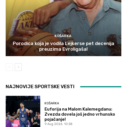
KOŠARKA
Porodica koja je vodila Lejkerse pet decenija
preuzima Evroligaša!
NAJNOVIJE SPORTSKE VESTI
KOŠARKA
Euforija na Malom Kalemegdanu:
Zvezda dovela još jedno vrhunsko
pojačanje!
9 Aug 2026. 10:58