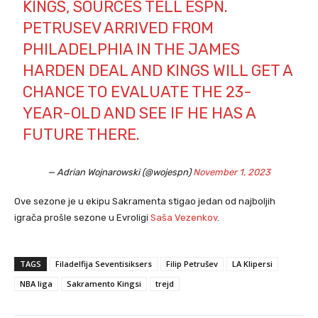
KINGS, SOURCES TELL ESPN.
PETRUSEV ARRIVED FROM
PHILADELPHIA IN THE JAMES
HARDEN DEAL AND KINGS WILL GET A
CHANCE TO EVALUATE THE 23-
YEAR-OLD AND SEE IF HE HAS A
FUTURE THERE.
— Adrian Wojnarowski (@wojespn)
November 1, 2023
Ove sezone je u ekipu Sakramenta stigao jedan od najboljih
igrača prošle sezone u Evroligi
Saša Vezenkov
.
TAGS
Filadelfija Seventisiksers
Filip Petrušev
LA Klipersi
NBA liga
Sakramento Kingsi
trejd