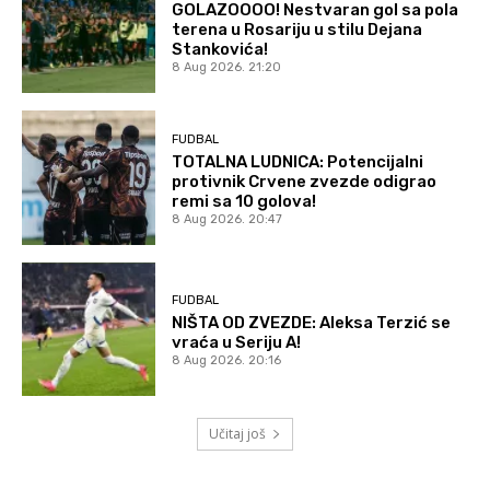
GOLAZOOOO! Nestvaran gol sa pola
terena u Rosariju u stilu Dejana
Stankovića!
8 Aug 2026. 21:20
FUDBAL
TOTALNA LUDNICA: Potencijalni
protivnik Crvene zvezde odigrao
remi sa 10 golova!
8 Aug 2026. 20:47
FUDBAL
NIŠTA OD ZVEZDE: Aleksa Terzić se
vraća u Seriju A!
8 Aug 2026. 20:16
Učitaj još