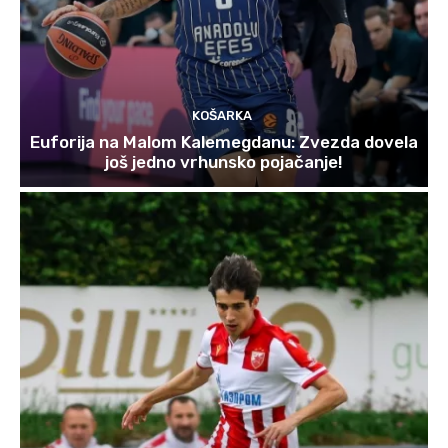
KOŠARKA
Euforija na Malom Kalemegdanu: Zvezda dovela
još jedno vrhunsko pojačanje!