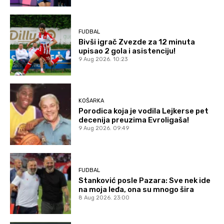
FUDBAL
Bivši igrač Zvezde za 12 minuta
upisao 2 gola i asistenciju!
9 Aug 2026. 10:23
KOŠARKA
Porodica koja je vodila Lejkerse pet
decenija preuzima Evroligaša!
9 Aug 2026. 09:49
FUDBAL
Stanković posle Pazara: Sve nek ide
na moja leđa, ona su mnogo šira
8 Aug 2026. 23:00