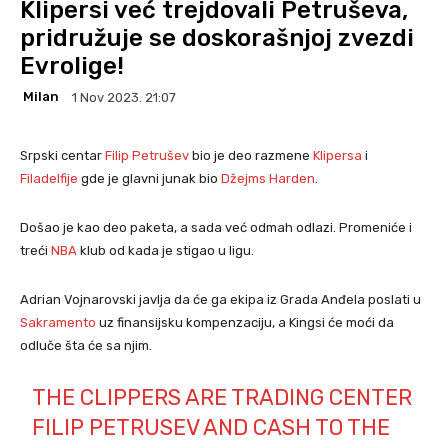
Klipersi već trejdovali Petruševa,
pridružuje se doskorašnjoj zvezdi
Evrolige!
Milan
1 Nov 2023. 21:07
Srpski centar
Filip Petrušev
bio je deo razmene
Klipersa
i
Filadelfije
gde je glavni junak bio
Džejms Harden
.
Došao je kao deo paketa, a sada već odmah odlazi. Promeniće i
treći
NBA
klub od kada je stigao u ligu.
Adrian Vojnarovski javlja da će ga ekipa iz Grada Anđela poslati u
Sakramento
uz finansijsku kompenzaciju, a Kingsi će moći da
odluče šta će sa njim.
THE CLIPPERS ARE TRADING CENTER
FILIP PETRUSEV AND CASH TO THE