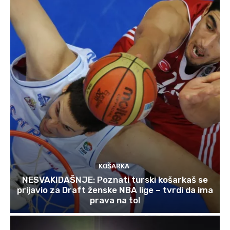
KOŠARKA
NESVAKIDAŠNJE: Poznati turski košarkaš se
prijavio za Draft ženske NBA lige – tvrdi da ima
prava na to!