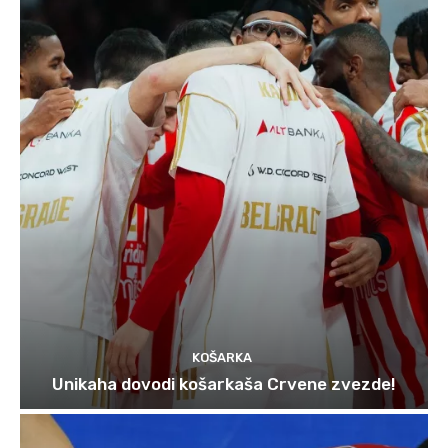
KOŠARKA
Unikaha dovodi košarkaša Crvene zvezde!