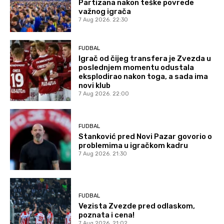
Partizana nakon teške povrede
važnog igrača
7 Aug 2026. 22:30
FUDBAL
Igrač od čijeg transfera je Zvezda u
poslednjem momentu odustala
eksplodirao nakon toga, a sada ima
novi klub
7 Aug 2026. 22:00
FUDBAL
Stanković pred Novi Pazar govorio o
problemima u igračkom kadru
7 Aug 2026. 21:30
FUDBAL
Vezista Zvezde pred odlaskom,
poznata i cena!
7 Aug 2026. 21:02