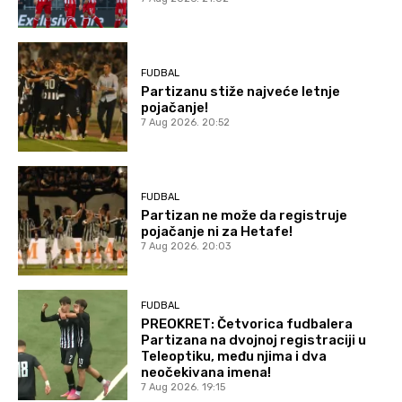
FUDBAL
Partizanu stiže najveće letnje
pojačanje!
7 Aug 2026. 20:52
FUDBAL
Partizan ne može da registruje
pojačanje ni za Hetafe!
7 Aug 2026. 20:03
FUDBAL
PREOKRET: Četvorica fudbalera
Partizana na dvojnoj registraciji u
Teleoptiku, među njima i dva
neočekivana imena!
7 Aug 2026. 19:15