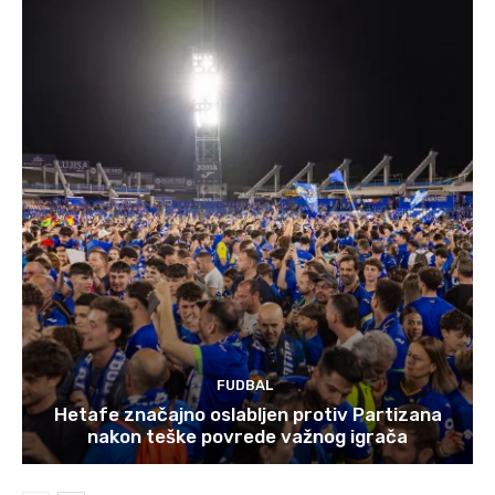
FUDBAL
Hetafe značajno oslabljen protiv Partizana
nakon teške povrede važnog igrača