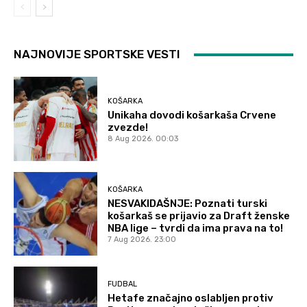
NAJNOVIJE SPORTSKE VESTI
KOŠARKA
Unikaha dovodi košarkaša Crvene
zvezde!
8 Aug 2026. 00:03
KOŠARKA
NESVAKIDAŠNJE: Poznati turski
košarkaš se prijavio za Draft ženske
NBA lige – tvrdi da ima prava na to!
7 Aug 2026. 23:00
FUDBAL
Hetafe značajno oslabljen protiv