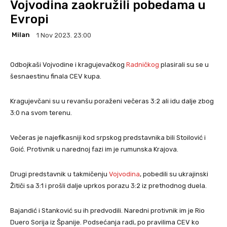
Vojvodina zaokružili pobedama u
Evropi
Milan
1 Nov 2023. 23:00
Odbojkaši Vojvodine i kragujevačkog
Radničkog
plasirali su se u
šesnaestinu finala CEV kupa.
Kragujevčani su u revanšu poraženi večeras 3:2 ali idu dalje zbog
3:0 na svom terenu.
Večeras je najefikasniji kod srpskog predstavnika bili Stoilović i
Goić. Protivnik u narednoj fazi im je rumunska Krajova.
Drugi predstavnik u takmičenju
Vojvodina
, pobedili su ukrajinski
Žitiči sa 3:1 i prošli dalje uprkos porazu 3:2 iz prethodnog duela.
Bajandić i Stanković su ih predvodili. Naredni protivnik im je Rio
Duero Sorija iz Španije. Podsećanja radi, po pravilima CEV ko