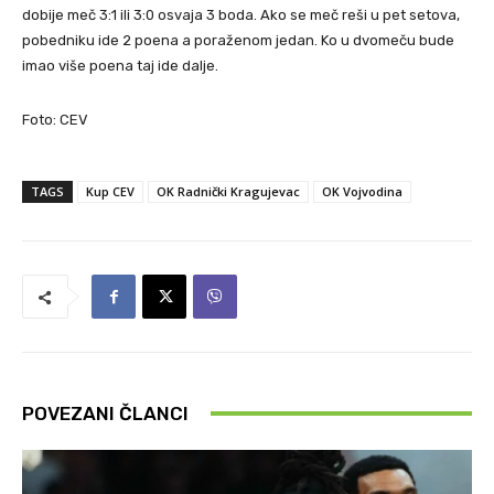
dobije meč 3:1 ili 3:0 osvaja 3 boda. Ako se meč reši u pet setova,
pobedniku ide 2 poena a poraženom jedan. Ko u dvomeču bude
imao više poena taj ide dalje.
Foto: CEV
TAGS
Kup CEV
OK Radnički Kragujevac
OK Vojvodina
POVEZANI ČLANCI